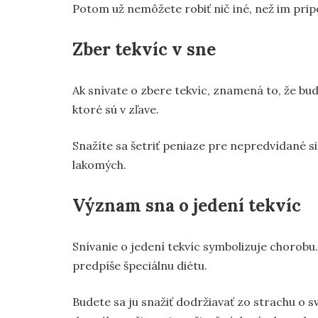
Potom už nemôžete robiť nič iné, než im pripo
Zber tekvíc v sne
Ak snívate o zbere tekvíc, znamená to, že bud
ktoré sú v zľave.
Snažíte sa šetriť peniaze pre nepredvídané si
lakomých.
Význam sna o jedení tekvíc
Snívanie o jedení tekvíc symbolizuje chorobu.
predpíše špeciálnu diétu.
Budete sa ju snažiť dodržiavať zo strachu o 