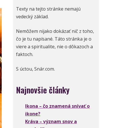
Texty na tejto stránke nemajú
vedecký základ.
Nemôžem nijako dokázať nič z toho,
čo je tu napísané. Táto stránka je o
viere a spiritualite, nie o dôkazoch a
faktoch.
S úctou, Snár.com.
Najnovšie články
Ikona – čo znamená snívať o
ikone?
Kráva – význam snov a