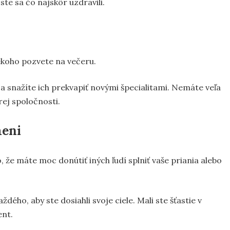
te sa čo najskôr uzdravili.
iekoho pozvete na večeru.
 sa snažíte ich prekvapiť novými špecialitami. Nemáte veľa
rej spoločnosti.
meni
 že máte moc donútiť iných ľudí splniť vaše priania alebo
ého, aby ste dosiahli svoje ciele. Mali ste šťastie v
ent.