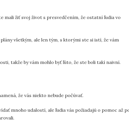
e mali žiť svoj život s presvedčením, že ostatní ľudia vo
ány všetkým, ale len tým, s ktorými ste si istí, že vám
ti, takže by vám mohlo byť ľúto, že ste boli takí naivní.
 znamená, že vás niekto nebude počúvať.
ídať mnoho udalostí, ale ľudia vás požiadajú o pomoc až p
rovali.