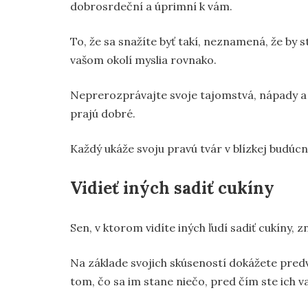
dobrosrdeční a úprimní k vám.
To, že sa snažíte byť takí, neznamená, že by st
vašom okolí myslia rovnako.
Neprerozprávajte svoje tajomstvá, nápady a pl
prajú dobré.
Každý ukáže svoju pravú tvár v blízkej budúcnos
Vidieť iných sadiť cukíny
Sen, v ktorom vidíte iných ľudí sadiť cukíny,
Na základe svojich skúseností dokážete predv
tom, čo sa im stane niečo, pred čím ste ich va