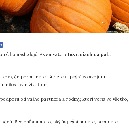
re
ktoré ho nasledujú. Ak snívate o
tekviciach na poli
,
etkom, čo podniknete. Budete úspešní vo svojom
ím milostným životom.
ť podporu od vášho partnera a rodiny, ktorí veria vo všetko,
opačná. Bez ohľadu na to, aký úspešní budete, nebudete