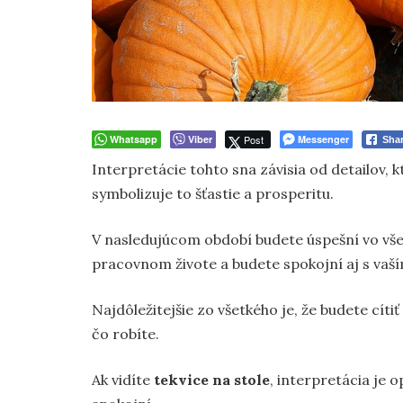
Whatsapp
Viber
Post
Messenger
Sha
Interpretácie tohto sna závisia od detailov, 
symbolizuje to šťastie a prosperitu.
V nasledujúcom období budete úspešní vo vš
pracovnom živote a budete spokojní aj s vaš
Najdôležitejšie zo všetkého je, že budete cíti
čo robíte.
Ak vidíte
tekvice na stole
, interpretácia je 