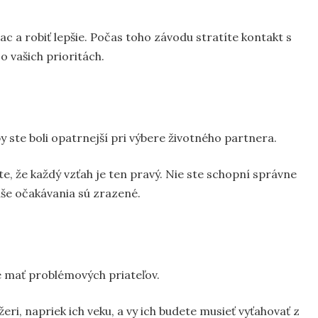
ac a robiť lepšie. Počas toho závodu stratíte kontakt s
o vašich prioritách.
by ste boli opatrnejší pri výbere životného partnera.
te, že každý vzťah je ten pravý. Nie ste schopní správne
vaše očakávania sú zrazené.
e mať problémových priateľov.
i, napriek ich veku, a vy ich budete musieť vyťahovať z