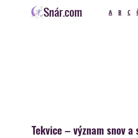
Skip
A
B
C
to
content
Snár
Tekvice – význam snov a