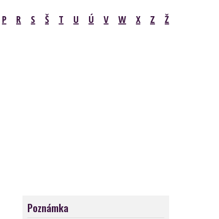
P
R
S
Š
T
U
Ú
V
W
X
Z
Ž
Poznámka