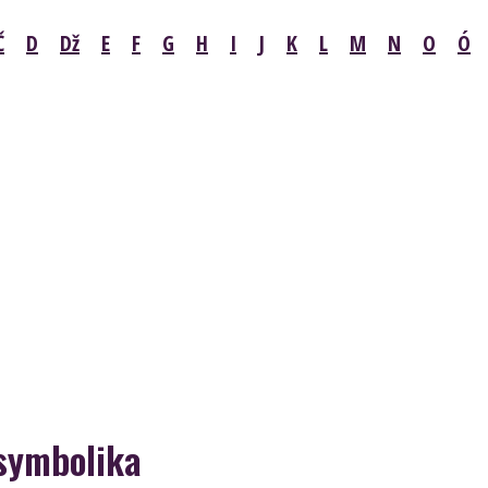
Č
D
Dž
E
F
G
H
I
J
K
L
M
N
O
Ó
 symbolika