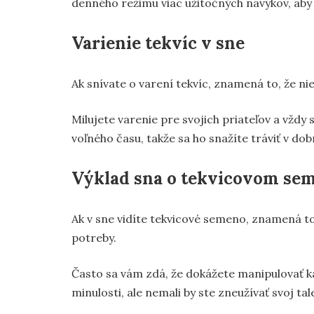
denného režimu viac užitočných návykov, aby s
Varienie tekvíc v sne
Ak snívate o varení tekvíc, znamená to, že n
Milujete varenie pre svojich priateľov a vždy
voľného času, takže sa ho snažíte tráviť v dob
Výklad sna o tekvicovom se
Ak v sne vidíte tekvicové semeno, znamená to,
potreby.
Často sa vám zdá, že dokážete manipulovať každ
minulosti, ale nemali by ste zneužívať svoj tal