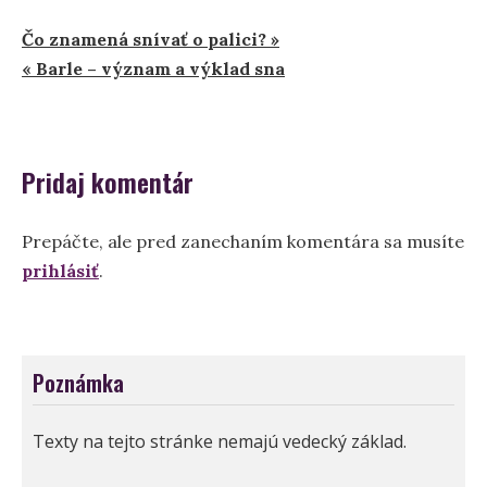
Navigácia
Čo znamená snívať o palici? »
« Barle – význam a výklad sna
v
článku
Pridaj komentár
Prepáčte, ale pred zanechaním komentára sa musíte
prihlásiť
.
Poznámka
Texty na tejto stránke nemajú vedecký základ.