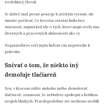
tvrdohlavý človek.
Je dobré mať pevné postoje k určitým veciam, ale
musíte počúvať, čo hovoria ostatní ľudia bez
márnosti, najmä keď ide o tých, ktorí majú oveľa viac
životných a pracovných skúseností ako vy.
Nepriateľstvo voči iným ľuďom vás neprivedie k
pokroku.
Snívať o tom, že niekto iný
demoluje tlačiareň
Sen, v ktorom vidíte niekoho iného demolovať
tlačiareň, znamená, že nebudete spokojní s kritikou
svojich blízkych. Pravdepodobne ste nedávno urobili