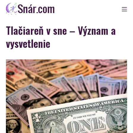
Skip
Mo
to
Snár
content
Tlačiareň v sne – Význam a
vysvetlenie