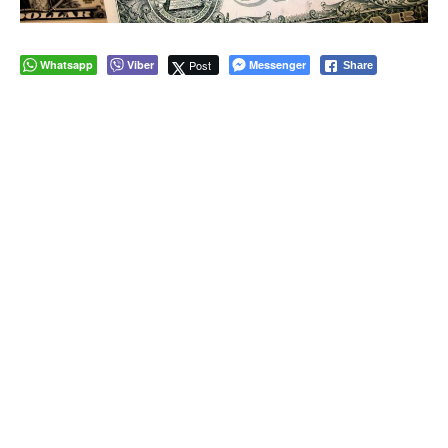
Whatsapp
Viber
Post
Messenger
Share