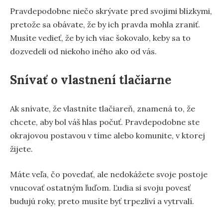
Pravdepodobne niečo skrývate pred svojimi blízkymi,
pretože sa obávate, že by ich pravda mohla zraniť.
Musíte vedieť, že by ich viac šokovalo, keby sa to
dozvedeli od niekoho iného ako od vás.
Snívať o vlastnení tlačiarne
Ak snívate, že vlastníte tlačiareň, znamená to, že
chcete, aby bol váš hlas počuť. Pravdepodobne ste
okrajovou postavou v tíme alebo komunite, v ktorej
žijete.
Máte veľa, čo povedať, ale nedokážete svoje postoje
vnucovať ostatným ľuďom. Ľudia si svoju povesť
budujú roky, preto musíte byť trpezliví a vytrvalí.