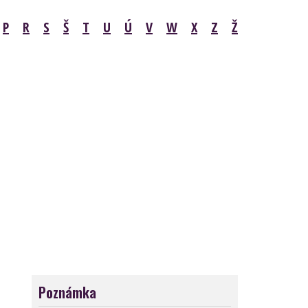
P
R
S
Š
T
U
Ú
V
W
X
Z
Ž
Poznámka