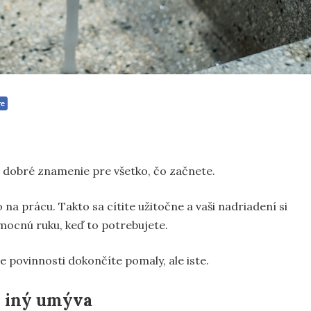
re
o dobré znamenie pre všetko, čo začnete.
 na prácu. Takto sa cítite užitočne a vaši nadriadení si
omocnú ruku, keď to potrebujete.
je povinnosti dokončíte pomaly, ale iste.
o iný umýva