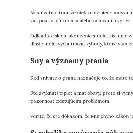
Ak snívate o tom, že niekto iný niečo umýva, 
vás postarajú rodičia alebo milovaní a vyrieš
Odkladáte školu, ukončenie štúdia, získanie z
dlhšie mohli vychutnávať výhody, ktoré vám bo
Sny a významy prania
Keď snívate o praní, naznačuje to, že máte te
Ste zvyknutí trpieť a mať obavy, preto si vymý
pozornosť existujúcim problémom.
Veríte, že ste dôkazom, že Murphyho zákon je