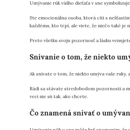
Umývanie rúk vášho dieťaťa v sne symbolizuje
Ste emocionálna osoba, ktorá cíti s nešťastí
každému, kto trpí, ale viete, že niečo také je
Preto všetku svoju pozornosť a lásku venujet
Snívanie o tom, že niekto um
Ak snívate o tom, že niekto umýva vaše ruky,
Rádi sa stávate stredobodom pozornosti a má
veci nie sú tak, ako chcete.
Čo znamená snívať o umývan
Umývanie nôh v sne môže byť znamením, že v