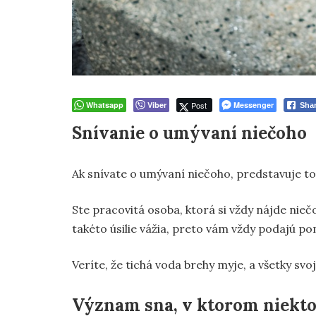
Whatsapp
Viber
Post
Messenger
Sha
Snívanie o umývaní niečoho
Ak snívate o umývaní niečoho, predstavuje t
Ste pracovitá osoba, ktorá si vždy nájde niečo
takéto úsilie vážia, preto vám vždy podajú p
Veríte, že tichá voda brehy myje, a všetky svo
Význam sna, v ktorom niekt