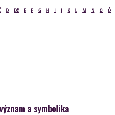
Č
D
Dž
E
F
G
H
I
J
K
L
M
N
O
Ó
 význam a symbolika