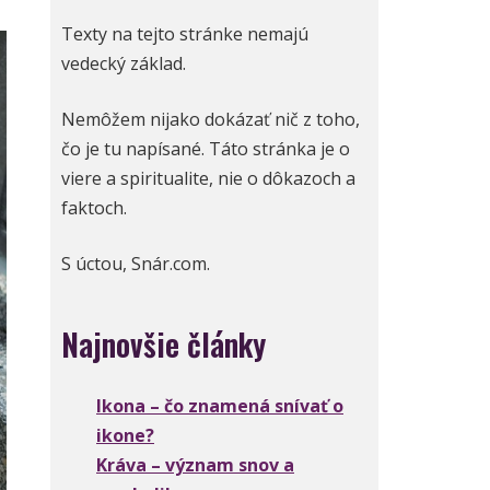
Texty na tejto stránke nemajú
vedecký základ.
Nemôžem nijako dokázať nič z toho,
čo je tu napísané. Táto stránka je o
viere a spiritualite, nie o dôkazoch a
faktoch.
S úctou, Snár.com.
Najnovšie články
Ikona – čo znamená snívať o
ikone?
Kráva – význam snov a