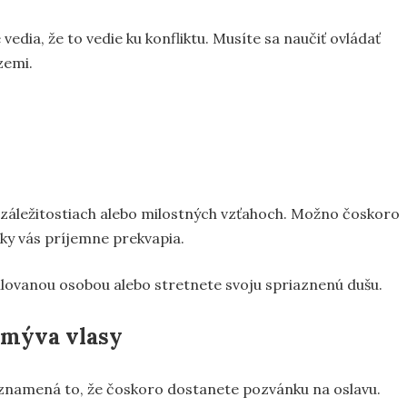
edia, že to vedie ku konfliktu. Musíte sa naučiť ovládať
zemi.
záležitostiach alebo milostných vzťahoch. Možno čoskoro
dky vás príjemne prekvapia.
milovanou osobou alebo stretnete svoju spriaznenú dušu.
umýva vlasy
, znamená to, že čoskoro dostanete pozvánku na oslavu.