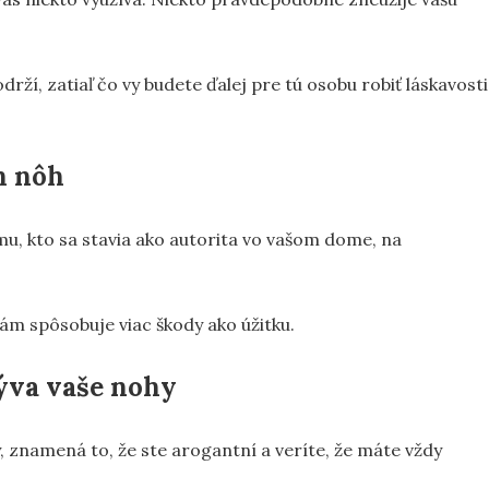
rží, zatiaľ čo vy budete ďalej pre tú osobu robiť láskavosti
h nôh
u, kto sa stavia ako autorita vo vašom dome, na
vám spôsobuje viac škody ako úžitku.
mýva vaše nohy
 znamená to, že ste arogantní a veríte, že máte vždy