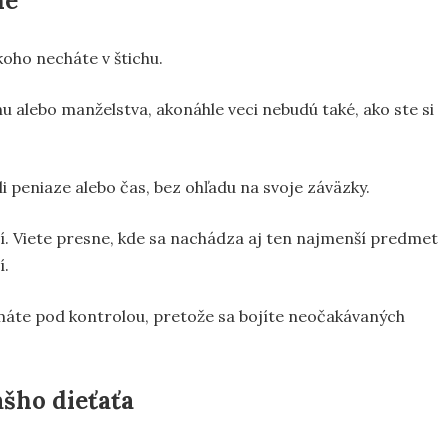
ne
koho necháte v štichu.
 alebo manželstva, akonáhle veci nebudú také, ako ste si
li peniaze alebo čas, bez ohľadu na svoje záväzky.
í. Viete presne, kde sa nachádza aj ten najmenší predmet
í.
a máte pod kontrolou, pretože sa bojíte neočakávaných
šho dieťaťa