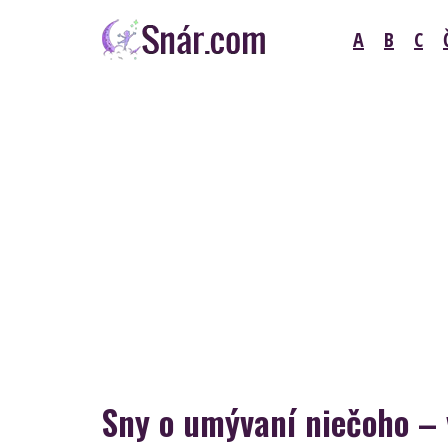
Skip
A
B
C
to
content
Snár
Sny o umývaní niečoho –