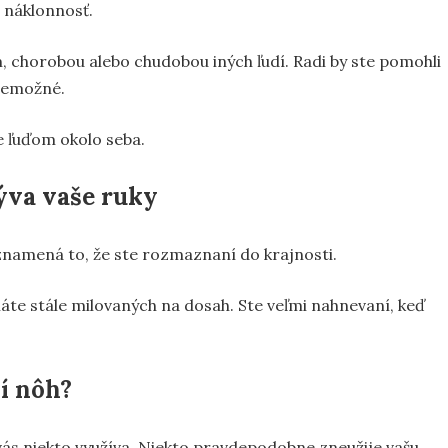
 náklonnosť.
m, chorobou alebo chudobou iných ľudí. Radi by ste pomohli
 nemožné.
e ľuďom okolo seba.
ýva vaše ruky
 znamená to, že ste rozmaznaní do krajnosti.
te stále milovaných na dosah. Ste veľmi nahnevaní, keď
í nôh?
ás niekto využíva. Niekto pravdepodobne zneužije vašu