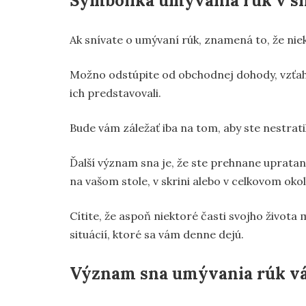
Symbolika umývania rúk v s
Ak snívate o umývaní rúk, znamená to, že nie
Možno odstúpite od obchodnej dohody, vzťahu
ich predstavovali.
Bude vám záležať iba na tom, aby ste nestrati
Ďalší význam sna je, že ste prehnane upratan
na vašom stole, v skrini alebo v celkovom okol
Cítite, že aspoň niektoré časti svojho život
situácií, ktoré sa vám denne dejú.
Význam sna umývania rúk vá