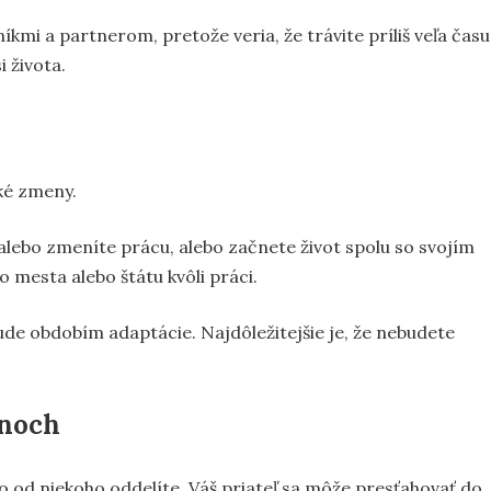
íkmi a partnerom, pretože veria, že trávite príliš veľa času
 života.
ké zmeny.
 alebo zmeníte prácu, alebo začnete život spolu so svojím
 mesta alebo štátu kvôli práci.
e obdobím adaptácie. Najdôležitejšie je, že nebudete
snoch
 od niekoho oddelíte. Váš priateľ sa môže presťahovať do