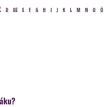
Č
D
Dž
E
F
G
H
I
J
K
L
M
N
O
Ó
ráku?