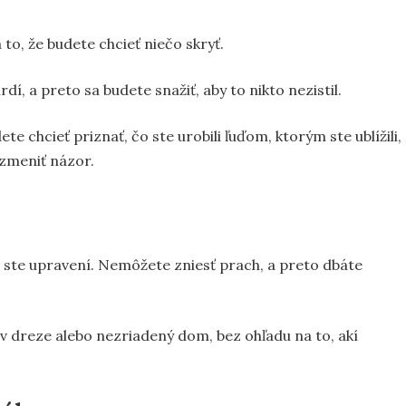
to, že budete chcieť niečo skryť.
í, a preto sa budete snažiť, aby to nikto nezistil.
 chcieť priznať, čo ste urobili ľuďom, ktorým ste ublížili,
 zmeniť názor.
 ste upravení. Nemôžete zniesť prach, a preto dbáte
y v dreze alebo nezriadený dom, bez ohľadu na to, akí