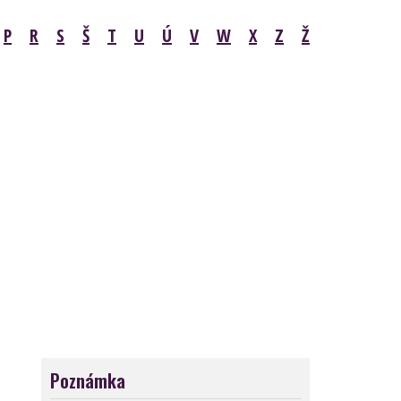
P
R
S
Š
T
U
Ú
V
W
X
Z
Ž
Poznámka