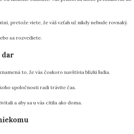
tní, pretože viete, že váš vzťah už nikdy nebude rovnaký.
lebo sa rozvediete.
 dar
namená to, že vás čoskoro navštívia blízki ľudia.
koho spoločnosti radi trávite čas.
vítali a aby sa u vás cítila ako doma.
 niekomu