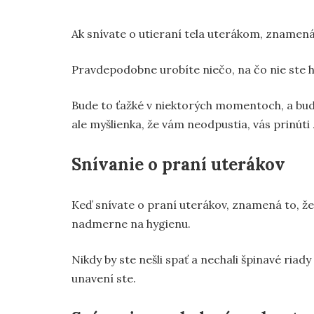
Ak snívate o utieraní tela uterákom, znamená 
Pravdepodobne urobíte niečo, na čo nie ste hrd
Bude to ťažké v niektorých momentoch, a budete
ale myšlienka, že vám neodpustia, vás prinúti
Snívanie o praní uterákov
Keď snívate o praní uterákov, znamená to, že
nadmerne na hygienu.
Nikdy by ste nešli spať a nechali špinavé riad
unavení ste.