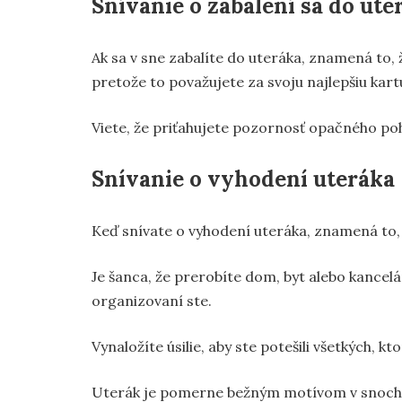
Snívanie o zabalení sa do ute
Ak sa v sne zabalíte do uteráka, znamená to,
pretože to považujete za svoju najlepšiu kart
Viete, že priťahujete pozornosť opačného pohl
Snívanie o vyhodení uteráka
Keď snívate o vyhodení uteráka, znamená to, ž
Je šanca, že prerobíte dom, byt alebo kancelár
organizovaní ste.
Vynaložíte úsilie, aby ste potešili všetkých, kt
Uterák je pomerne bežným motívom v snoch,