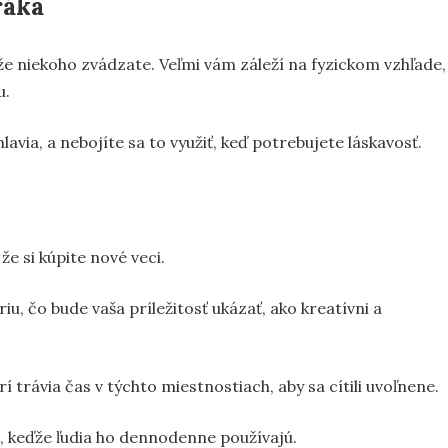
ráka
 že niekoho zvádzate. Veľmi vám záleží na fyzickom vzhľade,
u.
avia, a nebojíte sa to využiť, keď potrebujete láskavosť.
e si kúpite nové veci.
iu, čo bude vaša príležitosť ukázať, ako kreatívni a
orí trávia čas v týchto miestnostiach, aby sa cítili uvoľnene.
 keďže ľudia ho dennodenne používajú.