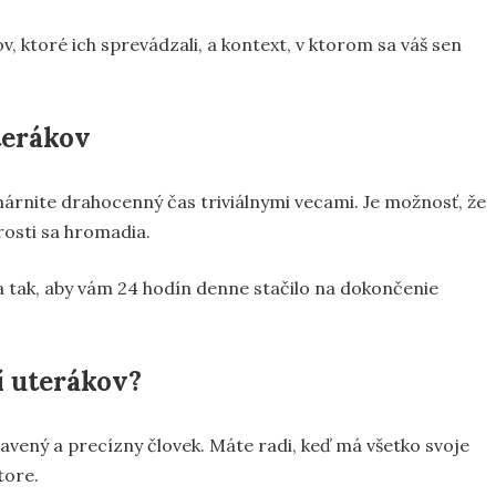
v, ktoré ich sprevádzali, a kontext, v ktorom sa váš sen
terákov
árnite drahocenný čas triviálnymi vecami. Je možnosť, že
rosti sa hromadia.
sa tak, aby vám 24 hodín denne stačilo na dokončenie
í uterákov?
avený a precízny človek. Máte radi, keď má všetko svoje
tore.