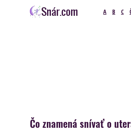
Skip
A
B
C
to
content
Snár
Čo znamená snívať o ute