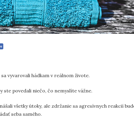
re
te sa vyvarovali hádkam v reálnom živote.
by ste povedali niečo, čo nemyslíte vážne.
nášali všetky útoky, ale zdržanie sa agresívnych reakcií bud
ládať seba samého.