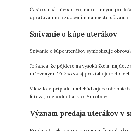
Často sa hádate so svojimi rodinnými príslušn
upratovaním a zdobením namiesto užívania si
Snívanie o kúpe uterákov
Snívanie o kúpe uterákov symbolizuje obrovs
Je šanca, že pôjdete na vysokú školu, nájdete
milovaným. Možno sa aj presťahujete do iného
V každom prípade, nadchádzajúce obdobie bud
ľutovať rozhodnutia, ktoré urobíte.
Význam predaja uterákov v 
Predaj uterákov v sne znamená, že sa čoskoro