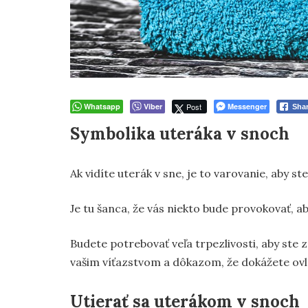
Whatsapp
Viber
Post
Messenger
Sha
Symbolika uteráka v snoch
Ak vidíte uterák v sne, je to varovanie, aby s
Je tu šanca, že vás niekto bude provokovať, a
Budete potrebovať veľa trpezlivosti, aby ste z
vašim víťazstvom a dôkazom, že dokážete ov
Utierať sa uterákom v snoch