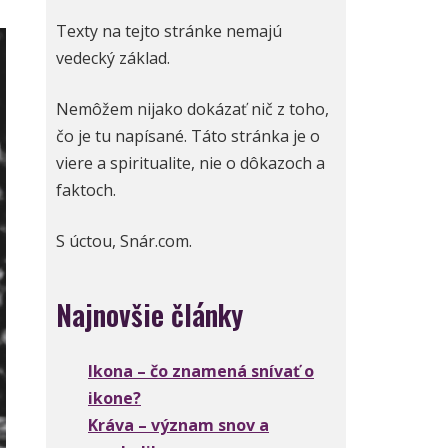
Texty na tejto stránke nemajú
vedecký základ.
Nemôžem nijako dokázať nič z toho,
čo je tu napísané. Táto stránka je o
viere a spiritualite, nie o dôkazoch a
faktoch.
S úctou, Snár.com.
Najnovšie články
Ikona – čo znamená snívať o
ikone?
Kráva – význam snov a