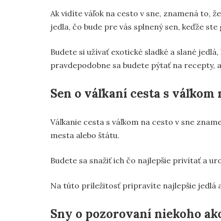
Ak vidíte váľok na cesto v sne, znamená to, ž
jedla, čo bude pre vás splnený sen, keďže st
Budete si užívať exotické sladké a slané jedlá,
pravdepodobne sa budete pýtať na recepty, ab
Sen o váľkaní cesta s váľkom 
Váľkanie cesta s váľkom na cesto v sne znamen
mesta alebo štátu.
Budete sa snažiť ich čo najlepšie privítať a u
Na túto príležitosť pripravíte najlepšie jedlá a
Sny o pozorovaní niekoho ako