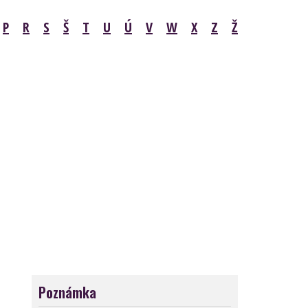
P
R
S
Š
T
U
Ú
V
W
X
Z
Ž
Poznámka