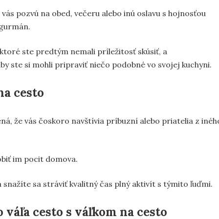
e vás pozvú na obed, večeru alebo inú oslavu s hojnosťou
e gurmán.
 ktoré ste predtým nemali príležitosť skúsiť, a
y ste si mohli pripraviť niečo podobné vo svojej kuchyni.
na cesto
á, že vás čoskoro navštívia príbuzní alebo priatelia z inéh
robiť im pocit domova.
 snažíte sa stráviť kvalitný čas plný aktivít s týmito ľuďmi.
 váľa cesto s váľkom na cesto