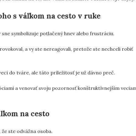
ho s váľkom na cesto v ruke
 sne symbolizuje potlačený hnev alebo frustráciu.
ovokoval, a vy ste nereagovali, pretože ste nechceli robiť
ecí do tváre, ale táto príležitosť je už dávno preč.
óciami a venovať svoju pozornosť konštruktívnejším vecia
áľkom na cesto
 že ste odvážna osoba.