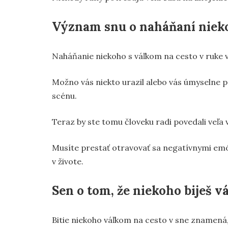
Význam snu o naháňaní nieko
Naháňanie niekoho s váľkom na cesto v ruke v
Možno vás niekto urazil alebo vás úmyselne pr
scénu.
Teraz by ste tomu človeku radi povedali veľa v
Musíte prestať otravovať sa negatívnymi em
v živote.
Sen o tom, že niekoho biješ v
Bitie niekoho váľkom na cesto v sne znamená,