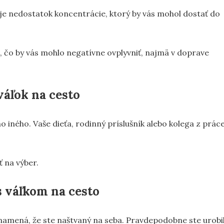
uje nedostatok koncentrácie, ktorý by vás mohol dostať do
, čo by vás mohlo negatívne ovplyvniť, najmä v doprave
váľok na cesto
 iného. Vaše dieťa, rodinný príslušník alebo kolega z prác
ť na výber.
 s váľkom na cesto
namená, že ste naštvaný na seba. Pravdepodobne ste urobil