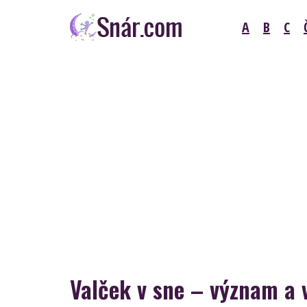
Skip
A
B
C
to
content
Snár
Valček v sne – význam a 