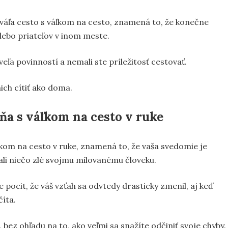
áľa cesto s váľkom na cesto, znamená to, že konečne
lebo priateľov v inom meste.
veľa povinností a nemali ste príležitosť cestovať.
nich cítiť ako doma.
ňa s váľkom na cesto v ruke
ľkom na cesto v ruke, znamená to, že vaša svedomie je
ali niečo zlé svojmu milovanému človeku.
e pocit, že váš vzťah sa odvtedy drasticky zmenil, aj keď
íta.
 bez ohľadu na to, ako veľmi sa snažíte odčiniť svoje chyby.