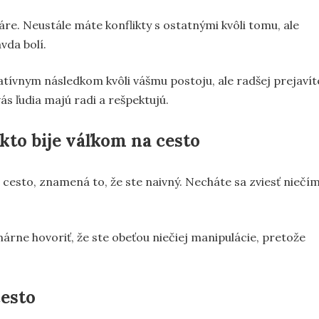
e. Neustále máte konflikty s ostatnými kvôli tomu, ale
vda bolí.
gatívnym následkom kvôli vášmu postoju, ale radšej prejavít
ás ľudia majú radi a rešpektujú.
kto bije váľkom na cesto
a cesto, znamená to, že ste naivný. Necháte sa zviesť niečí
 márne hovoriť, že ste obeťou niečiej manipulácie, pretože
cesto