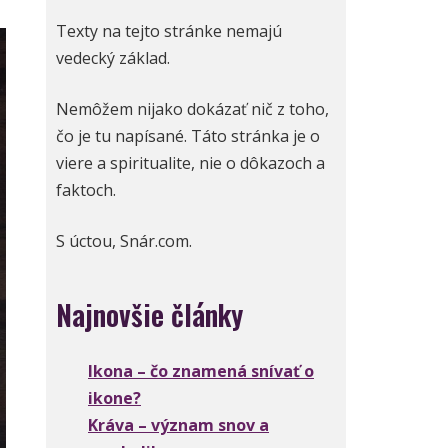
Texty na tejto stránke nemajú
vedecký základ.
Nemôžem nijako dokázať nič z toho,
čo je tu napísané. Táto stránka je o
viere a spiritualite, nie o dôkazoch a
faktoch.
S úctou, Snár.com.
Najnovšie články
Ikona – čo znamená snívať o
ikone?
Kráva – význam snov a