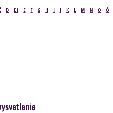
Č
D
Dž
E
F
G
H
I
J
K
L
M
N
O
Ó
vysvetlenie