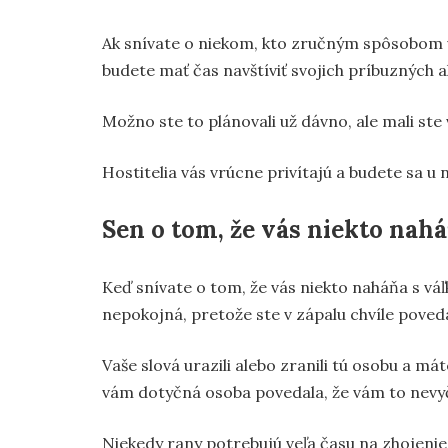
Ak snívate o niekom, kto zručným spôsobom v
budete mať čas navštíviť svojich príbuzných a
Možno ste to plánovali už dávno, ale mali ste 
Hostitelia vás vrúcne privítajú a budete sa u 
Sen o tom, že vás niekto nahá
Keď snívate o tom, že vás niekto naháňa s vá
nepokojná, pretože ste v zápalu chvíle poved
Vaše slová urazili alebo zranili tú osobu a mát
vám dotyčná osoba povedala, že vám to nevyč
Niekedy rany potrebujú veľa času na zhojenie,