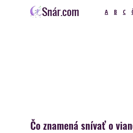
Skip
A
B
C
to
content
Snár
Čo znamená snívať o via