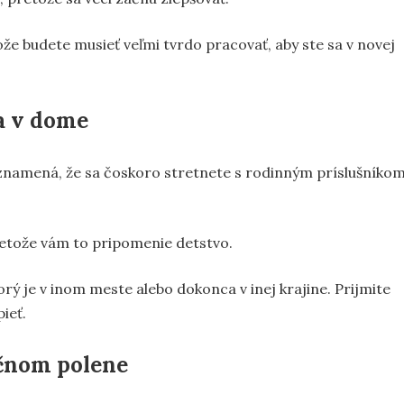
že budete musieť veľmi tvrdo pracovať, aby ste sa v novej
a v dome
namená, že sa čoskoro stretnete s rodinným príslušníkom
retože vám to pripomenie detstvo.
rý je v inom meste alebo dokonca v inej krajine. Prijmite
ieť.
čnom polene