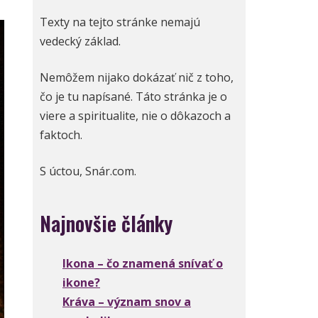
Texty na tejto stránke nemajú
vedecký základ.
Nemôžem nijako dokázať nič z toho,
čo je tu napísané. Táto stránka je o
viere a spiritualite, nie o dôkazoch a
faktoch.
S úctou, Snár.com.
Najnovšie články
Ikona – čo znamená snívať o
ikone?
Kráva – význam snov a