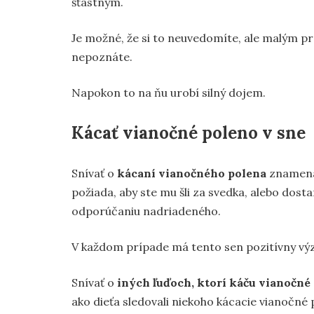
šťastným.
Je možné, že si to neuvedomíte, ale malým p
nepoznáte.
Napokon to na ňu urobí silný dojem.
Kácať vianočné poleno v sne
Snívať o
kácaní vianočného polena
znamená,
požiada, aby ste mu šli za svedka, alebo dost
odporúčaniu nadriadeného.
V každom prípade má tento sen pozitívny vý
Snívať o
iných ľuďoch, ktorí káču vianočné
ako dieťa sledovali niekoho kácacie vianočné 