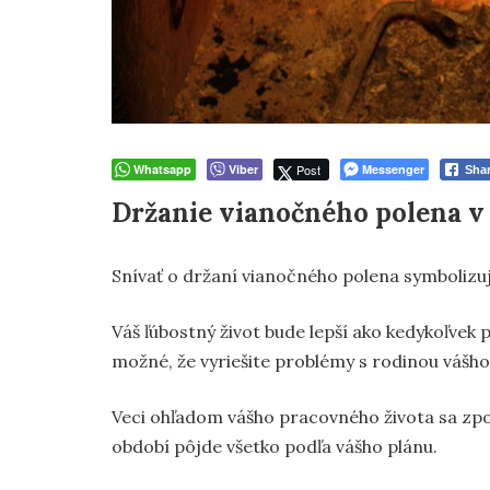
Whatsapp
Viber
Post
Messenger
Sha
Držanie vianočného polena v
Snívať o držaní vianočného polena symbolizuj
Váš ľúbostný život bude lepší ako kedykoľvek
možné, že vyriešite problémy s rodinou vášh
Veci ohľadom vášho pracovného života sa zpoč
období pôjde všetko podľa vášho plánu.