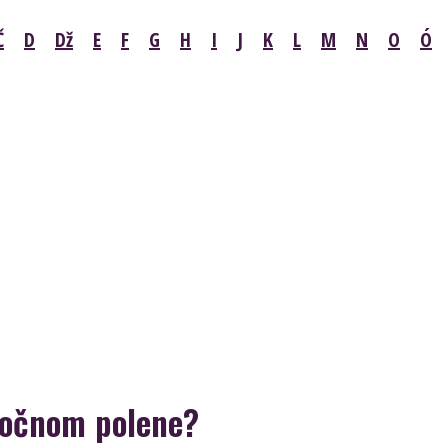
Č
D
Dž
E
F
G
H
I
J
K
L
M
N
O
Ó
nočnom polene?