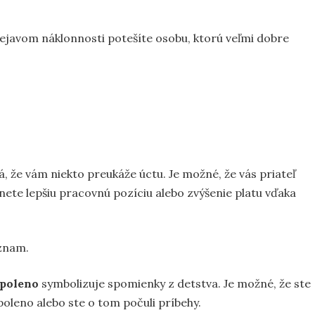
rejavom náklonnosti potešíte osobu, ktorú veľmi dobre
 že vám niekto preukáže úctu. Je možné, že vás priateľ
anete lepšiu pracovnú pozíciu alebo zvýšenie platu vďaka
znam.
 poleno
symbolizuje spomienky z detstva. Je možné, že ste
poleno alebo ste o tom počuli príbehy.