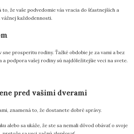
 to, že vaše podvedomie vás vracia do šťastnejších a
d vážnej každodennosti.
om
 sne prosperitu rodiny. Ťažké obdobie je za vami a bez
ska a podpora vašej rodiny sú najdôležitejšie veci na svete.
ene pred vašimi dverami
rami, znamená to, že dostanete dobré správy.
u alebo sa ukáže, že ste sa nemali dôvod obávať o svoje
 pretože sa veci začnú zlepšovať.