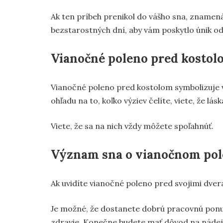
Ak ten príbeh prenikol do vášho sna, znamená
bezstarostných dní, aby vám poskytlo únik o
Vianočné poleno pred kostol
Vianočné poleno pred kostolom symbolizuje v
ohľadu na to, koľko výziev čelíte, viete, že lá
Viete, že sa na nich vždy môžete spoľahnúť.
Význam sna o vianočnom pol
Ak uvidíte vianočné poleno pred svojimi dve
Je možné, že dostanete dobrú pracovnú ponuk
zdravie. Konečne budete mať dôvod na nádej,