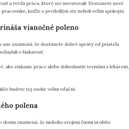
osť a tvrdá práca, ktoré ste investovali. Dostanete nové
pracovisko, keďže s predošlým ste neboli veľmi spokojní.
prináša vianočné poleno
 v sne znamená, že dostanete dobré správy od priateľa
ožiadali o láskavosť.
ité, ako získanie práce alebo dohodnutie termínu s lekárom,
akže budete tej osobe veľmi vďační.
ného polena
o domu znamená, že niekoho svojimi činmi urobíte