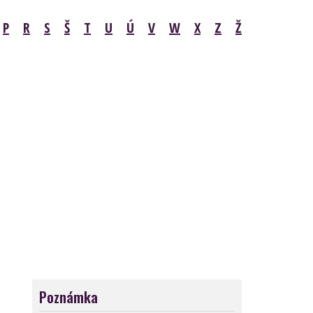
P
R
S
Š
T
U
Ú
V
W
X
Z
Ž
Poznámka