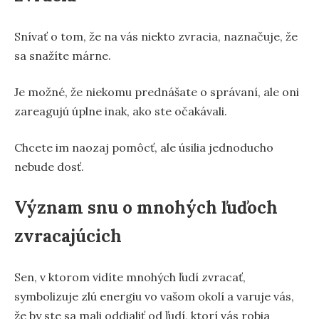
Snívať o tom, že na vás niekto zvracia, naznačuje, že
sa snažíte márne.
Je možné, že niekomu prednášate o správaní, ale oni
zareagujú úplne inak, ako ste očakávali.
Chcete im naozaj pomôcť, ale úsilia jednoducho
nebude dosť.
Význam snu o mnohých ľuďoch
zvracajúcich
Sen, v ktorom vidíte mnohých ľudí zvracať,
symbolizuje zlú energiu vo vašom okolí a varuje vás,
že by ste sa mali oddialiť od ľudí, ktorí vás robia