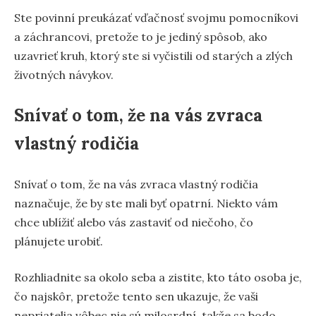
Ste povinní preukázať vďačnosť svojmu pomocníkovi
a záchrancovi, pretože to je jediný spôsob, ako
uzavrieť kruh, ktorý ste si vyčistili od starých a zlých
životných návykov.
Snívať o tom, že na vás zvraca
vlastný rodičia
Snívať o tom, že na vás zvraca vlastný rodičia
naznačuje, že by ste mali byť opatrní. Niekto vám
chce ublížiť alebo vás zastaviť od niečoho, čo
plánujete urobiť.
Rozhliadnite sa okolo seba a zistite, kto táto osoba je,
čo najskôr, pretože tento sen ukazuje, že vaši
nepriatelia vôbec nie sú milosrdní, takže sa bodo