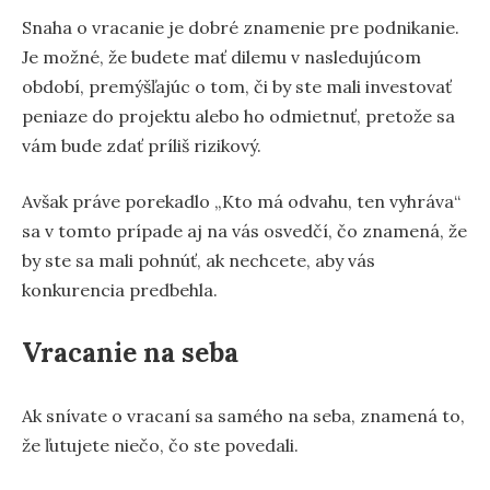
Snaha o vracanie je dobré znamenie pre podnikanie.
Je možné, že budete mať dilemu v nasledujúcom
období, premýšľajúc o tom, či by ste mali investovať
peniaze do projektu alebo ho odmietnuť, pretože sa
vám bude zdať príliš rizikový.
Avšak práve porekadlo „Kto má odvahu, ten vyhráva“
sa v tomto prípade aj na vás osvedčí, čo znamená, že
by ste sa mali pohnúť, ak nechcete, aby vás
konkurencia predbehla.
Vracanie na seba
Ak snívate o vracaní sa samého na seba, znamená to,
že ľutujete niečo, čo ste povedali.