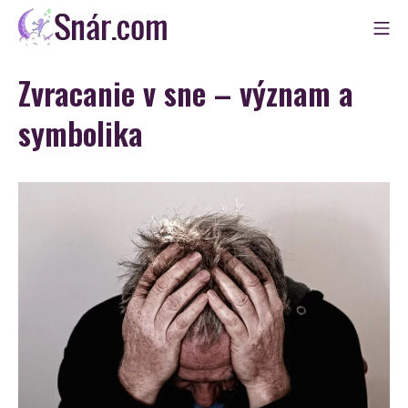
Skip
Mo
to
Snár
content
Zvracanie v sne – význam a
symbolika