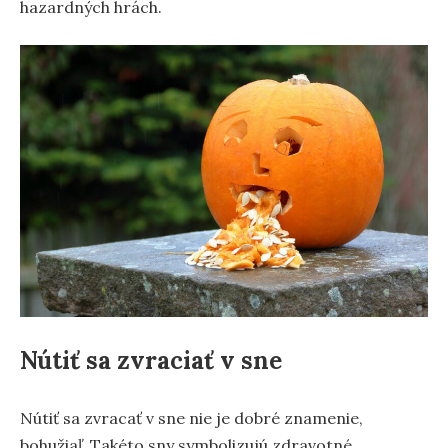
hazardných hrách.
Nútiť sa zvraciať v sne
Nútiť sa zvracať v sne nie je dobré znamenie,
bohužiaľ. Takéto sny symbolizujú zdravotné