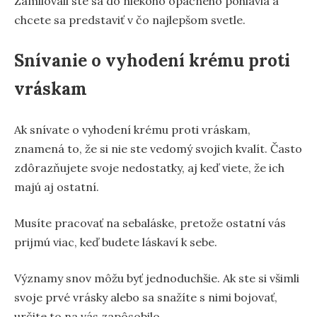
Zamilovali ste sa do niekoho opačného pohlavia a
chcete sa predstaviť v čo najlepšom svetle.
Snívanie o vyhodení krému proti
vráskam
Ak snívate o vyhodení krému proti vráskam,
znamená to, že si nie ste vedomý svojich kvalít. Často
zdôrazňujete svoje nedostatky, aj keď viete, že ich
majú aj ostatní.
Musíte pracovať na sebaláske, pretože ostatní vás
prijmú viac, keď budete láskaví k sebe.
Významy snov môžu byť jednoduchšie. Ak ste si všimli
svoje prvé vrásky alebo sa snažíte s nimi bojovať,
určite to na vás zapôsobilo.