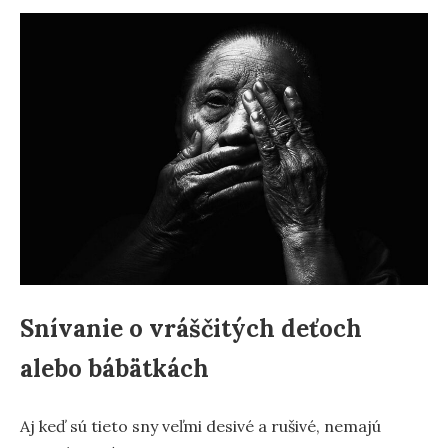
Snívanie o vráščitých deťoch
alebo bábätkách
Aj keď sú tieto sny veľmi desivé a rušivé, nemajú