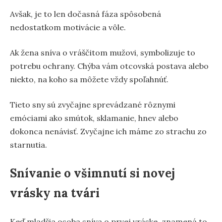
Avšak, je to len dočasná fáza spôsobená
nedostatkom motivácie a vôle.
Ak žena sníva o vráščitom mužovi, symbolizuje to
potrebu ochrany. Chýba vám otcovská postava alebo
niekto, na koho sa môžete vždy spoľahnúť.
Tieto sny sú zvyčajne sprevádzané rôznymi
emóciami ako smútok, sklamanie, hnev alebo
dokonca nenávisť. Zvyčajne ich máme zo strachu zo
starnutia.
Snívanie o všimnutí si novej
vrásky na tvári
Keď mladšia osoba sníva o prvej vráske, znamená to,