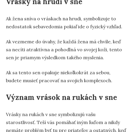
Vrásky na hrudi v sne
Ak žena sníva o vráskach na hrudi, symbolizuje to
nedostatok sebavedomia pokiaľ ide o fyzický vzhľad.
Ak vezmeme do úvahy, že každá žena má chvíle, keď
sa necíti atraktívna a pohodlná vo svojej koži, tento
sen je priamym výsledkom takého myslenia.
Ak sa tento sen opakuje niekoľkokrát za sebou,
budete musieť pracovať na svojich komplexoch.
Význam vrások na rukách v sne
Vrásky na rukách v sne symbolizujú vašu
starostlivosť. Teší vás pomáhať iným ľuďom a nikdy
nemáte problém byť tu pre priateľov a ostatných, keď