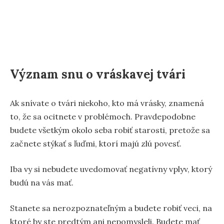
Význam snu o vráskavej tvári
Ak snívate o tvári niekoho, kto má vrásky, znamená
to, že sa ocitnete v problémoch. Pravdepodobne
budete všetkým okolo seba robiť starosti, pretože sa
začnete stýkať s ľuďmi, ktorí majú zlú povesť.
Iba vy si nebudete uvedomovať negatívny vplyv, ktorý
budú na vás mať.
Stanete sa nerozpoznateľným a budete robiť veci, na
ktoré by ste predtým ani nepomysleli. Budete mať