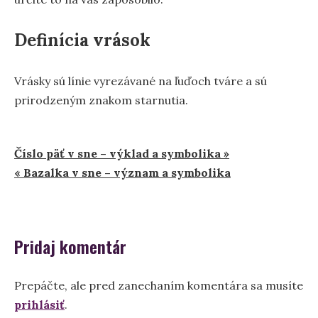
Definícia vrások
Vrásky sú línie vyrezávané na ľuďoch tváre a sú
prirodzeným znakom starnutia.
Navigácia
Číslo päť v sne – výklad a symbolika »
« Bazalka v sne – význam a symbolika
v
článku
Pridaj komentár
Prepáčte, ale pred zanechaním komentára sa musíte
prihlásiť
.