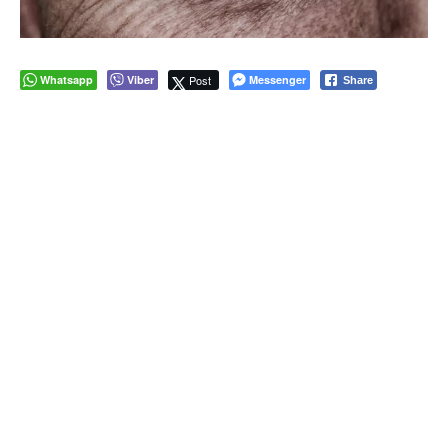
Whatsapp
Viber
Post
Messenger
Share