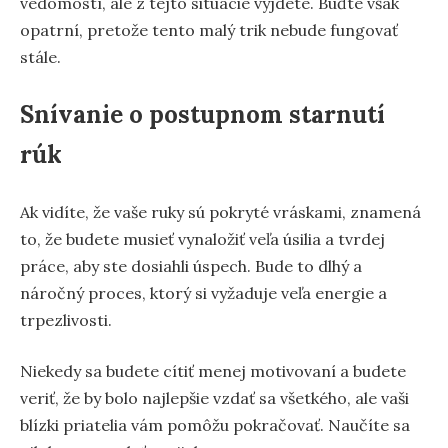
vedomostí, ale z tejto situácie vyjdete. Buďte však
opatrní, pretože tento malý trik nebude fungovať
stále.
Snívanie o postupnom starnutí
rúk
Ak vidíte, že vaše ruky sú pokryté vráskami, znamená
to, že budete musieť vynaložiť veľa úsilia a tvrdej
práce, aby ste dosiahli úspech. Bude to dlhý a
náročný proces, ktorý si vyžaduje veľa energie a
trpezlivosti.
Niekedy sa budete cítiť menej motivovaní a budete
veriť, že by bolo najlepšie vzdať sa všetkého, ale vaši
blízki priatelia vám pomôžu pokračovať. Naučíte sa