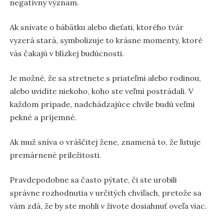
negatívny význam.
Ak snívate o bábätku alebo dieťati, ktorého tvár
vyzerá stará, symbolizuje to krásne momenty, ktoré
vás čakajú v blízkej budúcnosti.
Je možné, že sa stretnete s priateľmi alebo rodinou,
alebo uvidíte niekoho, koho ste veľmi postrádali. V
každom prípade, nadchádzajúce chvíle budú veľmi
pekné a príjemné.
Ak muž sníva o vráščitej žene, znamená to, že ľutuje
premárnené príležitosti.
Pravdepodobne sa často pýtate, či ste urobili
správne rozhodnutia v určitých chvíľach, pretože sa
vám zdá, že by ste mohli v živote dosiahnuť oveľa viac.