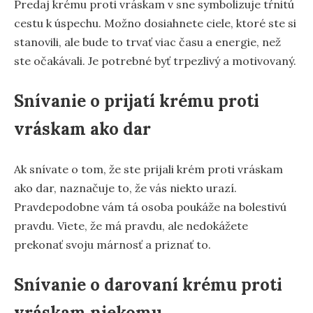
Predaj krému proti vráskam v sne symbolizuje tŕnitú
cestu k úspechu. Možno dosiahnete ciele, ktoré ste si
stanovili, ale bude to trvať viac času a energie, než
ste očakávali. Je potrebné byť trpezlivý a motivovaný.
Snívanie o prijatí krému proti
vráskam ako dar
Ak snívate o tom, že ste prijali krém proti vráskam
ako dar, naznačuje to, že vás niekto urazí.
Pravdepodobne vám tá osoba poukáže na bolestivú
pravdu. Viete, že má pravdu, ale nedokážete
prekonať svoju márnosť a priznať to.
Snívanie o darovaní krému proti
vráskam niekomu