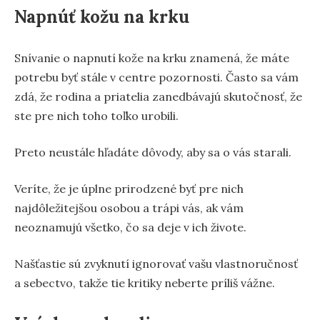
Napnúť kožu na krku
Snívanie o napnutí kože na krku znamená, že máte
potrebu byť stále v centre pozornosti. Často sa vám
zdá, že rodina a priatelia zanedbávajú skutočnosť, že
ste pre nich toho toľko urobili.
Preto neustále hľadáte dôvody, aby sa o vás starali.
Veríte, že je úplne prirodzené byť pre nich
najdôležitejšou osobou a trápi vás, ak vám
neoznamujú všetko, čo sa deje v ich živote.
Našťastie sú zvyknutí ignorovať vašu vlastnoručnosť
a sebectvo, takže tie kritiky neberte príliš vážne.