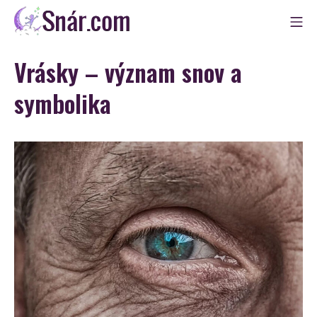
Skip
Mo
to
Snár
content
Vrásky – význam snov a
symbolika