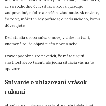
že sa rozhodne čeliť situácii, ktorá vyžaduje
zodpovedné, múdre a zrelé rozhodnutie. Ak neviete,
čo robiť, môžete vždy požiadať o radu niekoho, komu
dôverujete.
Keď staršia osoba sníva o novej vráske na tvári,
znamená to, že objaví niečo nové o sebe.
Pravdepodobne ste nevedeli, že máte určitú
vlastnosť alebo talent, ale jedna situácia vás na to
upozorní.
Snívanie o uhlazovaní vrások
rukami
Ak snívate o uhlazovaní vrások na tvári alebo inej