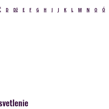
Č
D
Dž
E
F
G
H
I
J
K
L
M
N
O
Ó
svetlenie