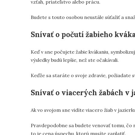
vzťah, priateľstvo alebo prácu.
Budete s touto osobou neustále súťažiť a snaži
Snívať o počutí žabieho kvák
Keď v sne počujete žabie kvákaniu, symbolizu
výsledky budú lepšie, než ste očakávali.
Keďže sa staráte o svoje zdravie, požiadate s
Snívať o viacerých žabách v 
Ak vo svojom sne vidíte viacero žiab v jazierk
Pravdepodobne sa budete venovať tomu, čo rob
to je cena úspechu, ktorú musíte zaplatiť.