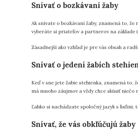
Snívať o bozkávaní žaby
Ak snívate o bozkávaní žaby, znamená to, že n
vyberáte si priateľov a partnerov na základe ic
Zásadnejší ako vzhľad je pre vás obsah a radš
Snívať o jedení žabích stehie
Keď v sne jete žabie stehienka, znamená to, ž
má mnoho záujmov a vždy chce skúsiť niečo 
Ľahko si nachádzate spoločný jazyk s ľuďmi, ta
Snívať, že vás obkľúčujú žaby