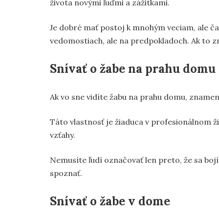
života novými ľuďmi a zážitkami.
Je dobré mať postoj k mnohým veciam, ale čas
vedomostiach, ale na predpokladoch. Ak to zme
Snívať o žabe na prahu domu
Ak vo sne vidíte žabu na prahu domu, znamená 
Táto vlastnosť je žiaduca v profesionálnom ži
vzťahy.
Nemusíte ľudí označovať len preto, že sa bojít
spoznať.
Snívať o žabe v dome