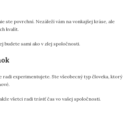
ie ste povrchní. Nezáleží vám na vonkajšej kráse, ale
h kvalít.
ej budete sami ako v zlej spoločnosti.
nok
e radi experimentujete. Ste všeobecný typ človeka, ktorý
nové.
kže všetci radi tráviť čas vo vašej spoločnosti.