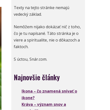
Texty na tejto stránke nemajú
vedecký základ.
Nemôžem nijako dokázať nič z toho,
čo je tu napísané. Táto stránka je o
viere a spiritualite, nie o dôkazoch a
faktoch.
S úctou, Snár.com.
Najnovšie články
Ikona – čo znamená snívať o
ikone?
Kráva – význam snov a