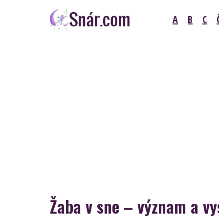
Skip
A
B
C
to
content
Snár
Žaba v sne – význam a vy