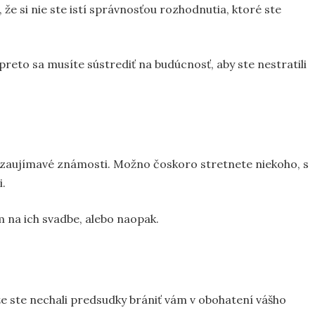
 že si nie ste istí správnosťou rozhodnutia, ktoré ste
preto sa musíte sústrediť na budúcnosť, aby ste nestratili
 zaujímavé známosti. Možno čoskoro stretnete niekoho, s
i.
 na ich svadbe, alebo naopak.
že ste nechali predsudky brániť vám v obohatení vášho