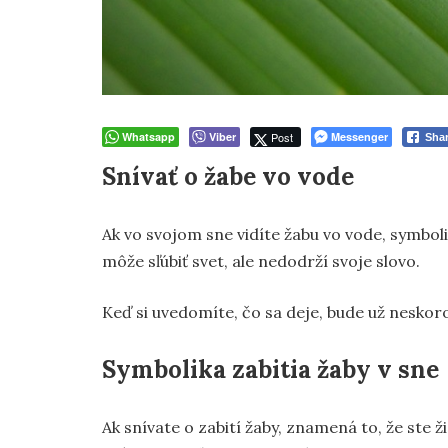
Whatsapp
Viber
Post
Messenger
Sha
Snívať o žabe vo vode
Ak vo svojom sne vidíte žabu vo vode, symbo
môže sľúbiť svet, ale nedodrží svoje slovo.
Keď si uvedomíte, čo sa deje, bude už neskoro,
Symbolika zabitia žaby v sne
Ak snívate o zabití žaby, znamená to, že ste ž