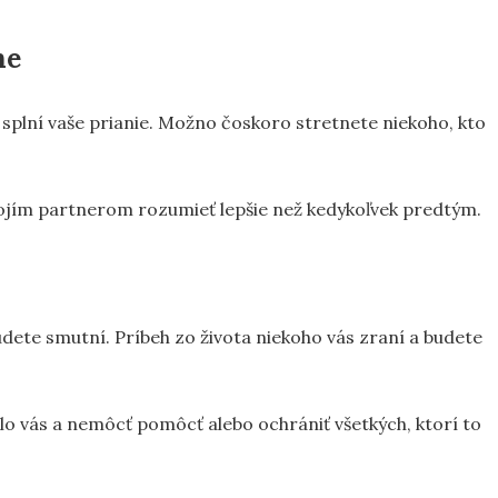
ne
 splní vaše prianie. Možno čoskoro stretnete niekoho, kto
svojím partnerom rozumieť lepšie než kedykoľvek predtým.
udete smutní. Príbeh zo života niekoho vás zraní a budete
olo vás a nemôcť pomôcť alebo ochrániť všetkých, ktorí to