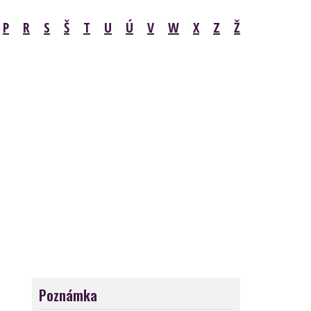
P
R
S
Š
T
U
Ú
V
W
X
Z
Ž
Poznámka