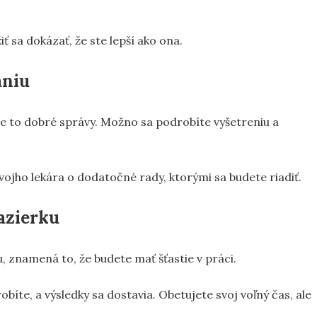
ť sa dokázať, že ste lepší ako ona.
aniu
je to dobré správy. Možno sa podrobíte vyšetreniu a
vojho lekára o dodatočné rady, ktorými sa budete riadiť.
jazierku
u, znamená to, že budete mať šťastie v práci.
íte, a výsledky sa dostavia. Obetujete svoj voľný čas, ale