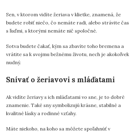
Sen, v ktorom vidíte žeriava v klietke, znamená, že
budete robiť niečo, čo nemáte radi, alebo strávite čas
s ľuďmi, s ktorými nemáte nič spoločné.
Sotva budete čakať, kým sa zbavíte toho bremena a
vrátite sa k svojmu bežnému životu, nech je akokoľvek
nudný.
Snívať o žeriavovi s mláďatami
Ak vidíte žeriavy s ich mláďatami vo sne, je to dobré
znamenie. Také sny symbolizujú krásne, stabilné a
kvalitné lásky a rodinné vzťahy.
Máte niekoho, na koho sa môžete spoľahnúť v