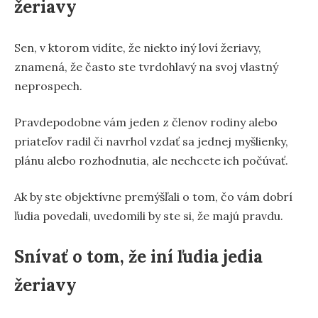
žeriavy
Sen, v ktorom vidíte, že niekto iný loví žeriavy,
znamená, že často ste tvrdohlavý na svoj vlastný
neprospech.
Pravdepodobne vám jeden z členov rodiny alebo
priateľov radil či navrhol vzdať sa jednej myšlienky,
plánu alebo rozhodnutia, ale nechcete ich počúvať.
Ak by ste objektívne premýšľali o tom, čo vám dobrí
ľudia povedali, uvedomili by ste si, že majú pravdu.
Snívať o tom, že iní ľudia jedia
žeriavy