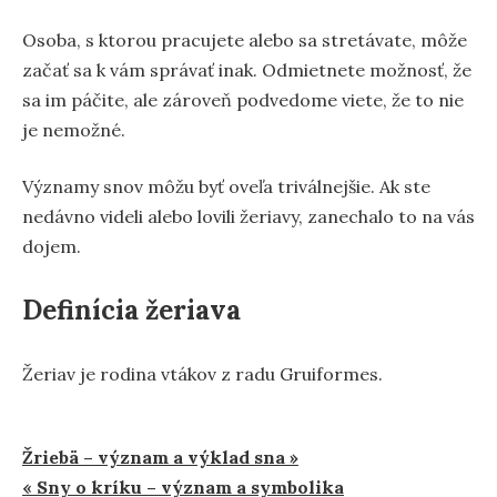
Osoba, s ktorou pracujete alebo sa stretávate, môže
začať sa k vám správať inak. Odmietnete možnosť, že
sa im páčite, ale zároveň podvedome viete, že to nie
je nemožné.
Významy snov môžu byť oveľa triválnejšie. Ak ste
nedávno videli alebo lovili žeriavy, zanechalo to na vás
dojem.
Definícia žeriava
Žeriav je rodina vtákov z radu Gruiformes.
Navigácia
Žriebä – význam a výklad sna »
« Sny o kríku – význam a symbolika