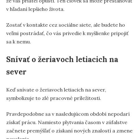
že vás priateľ opustí. Ten človek sa môže presťahovať
v hľadaní lepšieho života.
Zostať v kontakte cez sociálne siete, ale budete ho
veľmi postrádať, čo vás privedie k myšlienke pripojiť
sa k nemu.
Snívať o žeriavoch letiacich na
sever
Keď snívate o žeriavoch letiacich na sever,
symbolizuje to zlé pracovné príležitosti.
Pravdepodobne sa v nasledujúcom období nepodarí
získať prácu. Namiesto plytvania časom v zúfalstve
začnete premýšľať o získaní nových znalostí a zmene