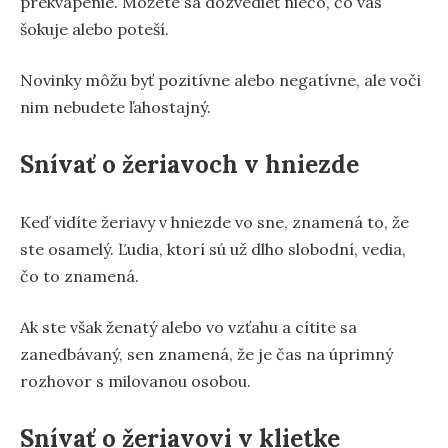
prekvapenie. Môžete sa dozvedieť niečo, čo vás
šokuje alebo poteší.
Novinky môžu byť pozitívne alebo negatívne, ale voči
nim nebudete ľahostajný.
Snívať o žeriavoch v hniezde
Keď vidíte žeriavy v hniezde vo sne, znamená to, že
ste osamelý. Ľudia, ktorí sú už dlho slobodní, vedia,
čo to znamená.
Ak ste však ženatý alebo vo vzťahu a cítite sa
zanedbávaný, sen znamená, že je čas na úprimný
rozhovor s milovanou osobou.
Snívať o žeriavovi v klietke