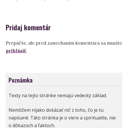
v
článku
Pridaj komentár
Prepáčte, ale pred zanechaním komentára sa musíte
prihlásiť
.
Poznámka
Texty na tejto stránke nemajú vedecký základ.
Nemôžem nijako dokázať nič z toho, čo je tu
napísané. Táto stránka je o viere a spiritualite, nie
o dôkazoch a faktoch.