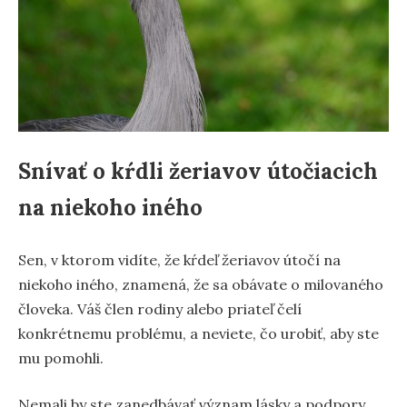
Snívať o kŕdli žeriavov útočiacich
na niekoho iného
Sen, v ktorom vidíte, že kŕdeľ žeriavov útočí na
niekoho iného, znamená, že sa obávate o milovaného
človeka. Váš člen rodiny alebo priateľ čelí
konkrétnemu problému, a neviete, čo urobiť, aby ste
mu pomohli.
Nemali by ste zanedbávať význam lásky a podpory,