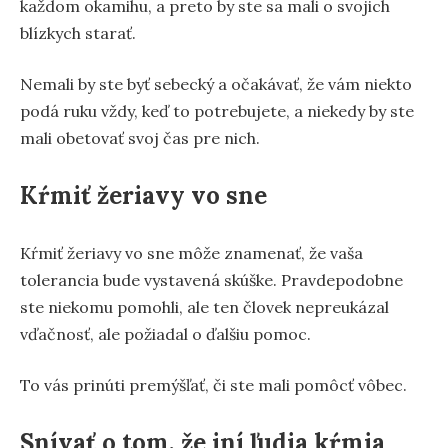
každom okamihu, a preto by ste sa mali o svojich
blízkych starať.
Nemali by ste byť sebecký a očakávať, že vám niekto
podá ruku vždy, keď to potrebujete, a niekedy by ste
mali obetovať svoj čas pre nich.
Kŕmiť žeriavy vo sne
Kŕmiť žeriavy vo sne môže znamenať, že vaša
tolerancia bude vystavená skúške. Pravdepodobne
ste niekomu pomohli, ale ten človek nepreukázal
vďačnosť, ale požiadal o ďalšiu pomoc.
To vás prinúti premýšľať, či ste mali pomôcť vôbec.
Snívať o tom, že iní ľudia kŕmia