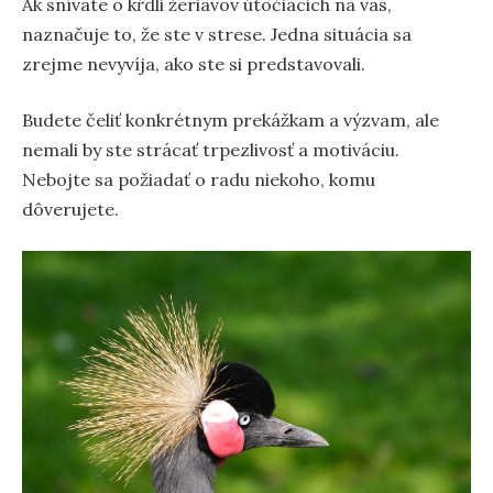
Ak snívate o kŕdli žeriavov útočiacich na vás,
naznačuje to, že ste v strese. Jedna situácia sa
zrejme nevyvíja, ako ste si predstavovali.
Budete čeliť konkrétnym prekážkam a výzvam, ale
nemali by ste strácať trpezlivosť a motiváciu.
Nebojte sa požiadať o radu niekoho, komu
dôverujete.