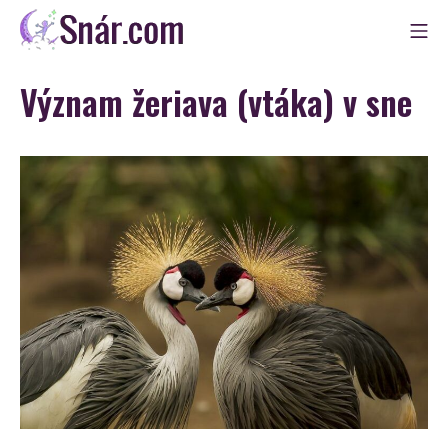
Skip
Mo
to
Snár
content
Význam žeriava (vtáka) v sne