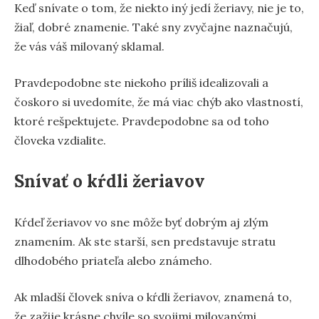
Keď snívate o tom, že niekto iný jedí žeriavy, nie je to,
žiaľ, dobré znamenie. Také sny zvyčajne naznačujú,
že vás váš milovaný sklamal.
Pravdepodobne ste niekoho príliš idealizovali a
čoskoro si uvedomíte, že má viac chýb ako vlastností,
ktoré rešpektujete. Pravdepodobne sa od toho
človeka vzdialite.
Snívať o kŕdli žeriavov
Kŕdeľ žeriavov vo sne môže byť dobrým aj zlým
znamením. Ak ste starší, sen predstavuje stratu
dlhodobého priateľa alebo známeho.
Ak mladší človek sníva o kŕdli žeriavov, znamená to,
že zažije krásne chvíle so svojimi milovanými.