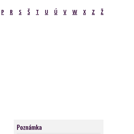
P
R
S
Š
T
U
Ú
V
W
X
Z
Ž
Poznámka