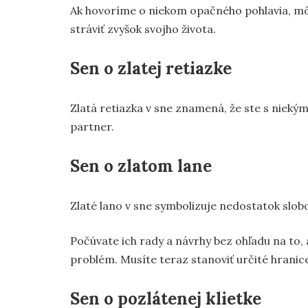
Ak hovoríme o niekom opačného pohlavia, môže
stráviť zvyšok svojho života.
Sen o zlatej retiazke
Zlatá retiazka v sne znamená, že ste s niekým
partner.
Sen o zlatom lane
Zlaté lano v sne symbolizuje nedostatok slobody
Počúvate ich rady a návrhy bez ohľadu na to,
problém. Musíte teraz stanoviť určité hranic
Sen o pozlátenej klietke