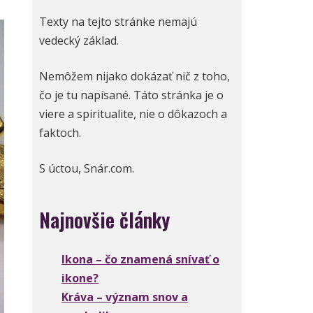
Texty na tejto stránke nemajú
vedecký základ.
Nemôžem nijako dokázať nič z toho,
čo je tu napísané. Táto stránka je o
viere a spiritualite, nie o dôkazoch a
faktoch.
S úctou, Snár.com.
Najnovšie články
Ikona – čo znamená snívať o
ikone?
Kráva – význam snov a