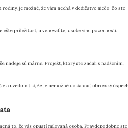
 rodiny, je možné, že vám nechá v dedičstve niečo, čo ste
 ešte príležitosť, a venovať tej osobe viac pozornosti.
aše nádeje sú márne. Projekt, ktorý ste začali s nadšením,
jšie a uvedomiť si, že je nemožné dosiahnuť obrovský úspec
lata
amená to, že vás opustí milovaná osoba. Pravdepodobne ste