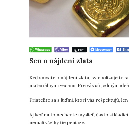
Whatsapp
Viber
Post
Messenger
Sha
Sen o nájdení zlata
Keď snívate o nájdení zlata, symbolizuje to
materiálnymi vecami. Pre vás sú jediným ideá
Priateľíte sa s ľuďmi, ktorí vás rešpektujú, l
Aj keď na to nechcete myslieť, často si kladiete
nemali všetky tie peniaze.