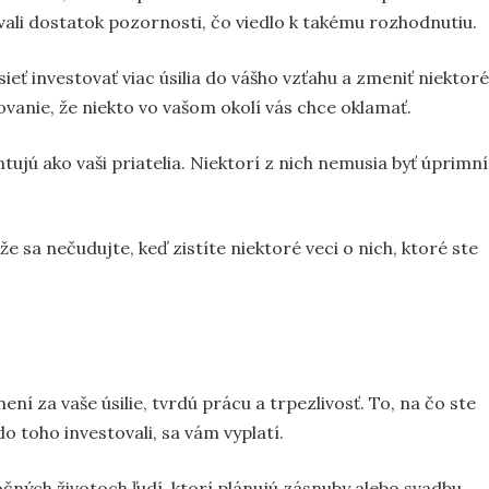
li dostatok pozornosti, čo viedlo k takému rozhodnutiu.
eť investovať viac úsilia do vášho vzťahu a zmeniť niektoré
arovanie, že niekto vo vašom okolí vás chce oklamať.
ujú ako vaši priatelia. Niektorí z nich nemusia byť úprimní
že sa nečudujte, keď zistíte niektoré veci o nich, ktoré ste
í za vaše úsilie, tvrdú prácu a trpezlivosť. To, na čo ste
 do toho investovali, sa vám vyplatí.
očných životoch ľudí, ktorí plánujú zásnuby alebo svadbu.