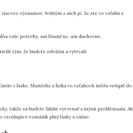
ť viacero významov. Jedným z nich je, že ste vo vzťahu s
ĺňa vaše potreby, ani finančne, ani duchovne.
ešiť tým, že budete odvážni a vytrvalí.
ťastie v láske. Manželia a ľudia vo vzťahoch môžu vstúpiť do
ý, takže sa budete ľahšie vyrovnať s inými problémami. Ak
 vzrušujúce románik plný lásky a vášne.