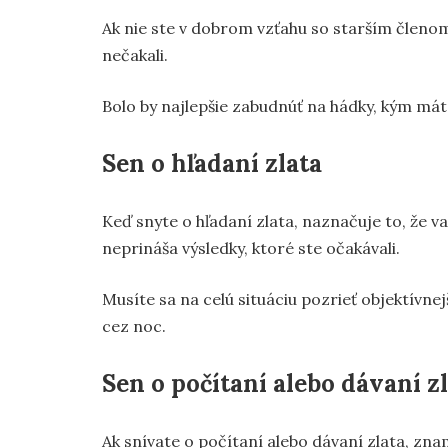
Ak nie ste v dobrom vzťahu so starším členom
nečakali.
Bolo by najlepšie zabudnúť na hádky, kým máte
Sen o hľadaní zlata
Keď snyte o hľadaní zlata, naznačuje to, že v
neprináša výsledky, ktoré ste očakávali.
Musíte sa na celú situáciu pozrieť objektívne
cez noc.
Sen o počítaní alebo dávaní z
Ak snívate o počítaní alebo dávaní zlata, zn