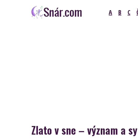
Skip
A
B
C
to
content
Snár
Zlato v sne – význam a s