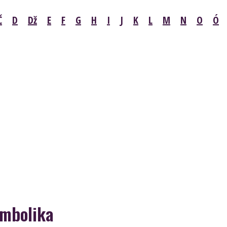
Č
D
Dž
E
F
G
H
I
J
K
L
M
N
O
Ó
ymbolika