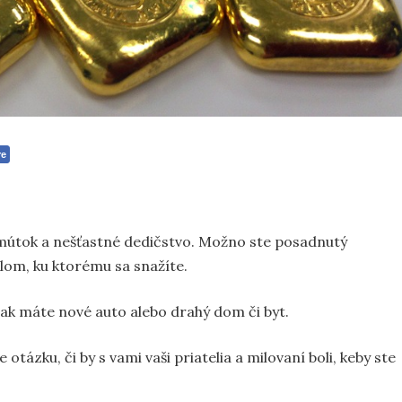
re
 smútok a nešťastné dedičstvo. Možno ste posadnutý
lom, ku ktorému sa snažíte.
en ak máte nové auto alebo drahý dom či byt.
 otázku, či by s vami vaši priatelia a milovaní boli, keby ste