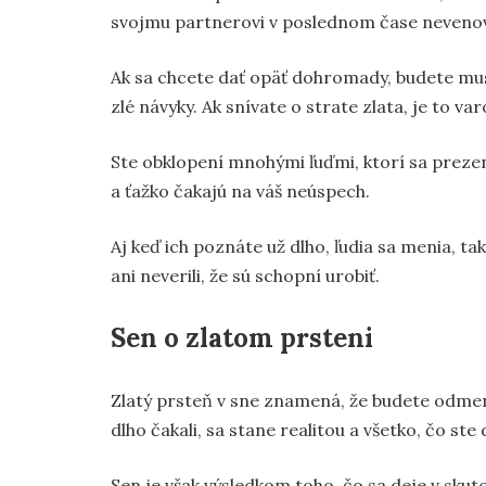
svojmu partnerovi v poslednom čase nevenova
Ak sa chcete dať opäť dohromady, budete musi
zlé návyky. Ak snívate o strate zlata, je to v
Ste obklopení mnohými ľuďmi, ktorí sa prezent
a ťažko čakajú na váš neúspech.
Aj keď ich poznáte už dlho, ľudia sa menia, tak
ani neverili, že sú schopní urobiť.
Sen o zlatom prsteni
Zlatý prsteň v sne znamená, že budete odmenen
dlho čakali, sa stane realitou a všetko, čo ste
Sen je však výsledkom toho, čo sa deje v skut