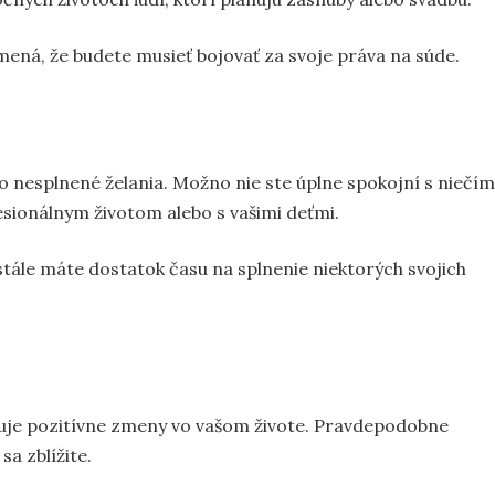
amená, že budete musieť bojovať za svoje práva na súde.
 to nesplnené želania. Možno nie ste úplne spokojní s niečím
esionálnym životom alebo s vašimi deťmi.
tále máte dostatok času na splnenie niektorých svojich
avuje pozitívne zmeny vo vašom živote. Pravdepodobne
a zblížite.