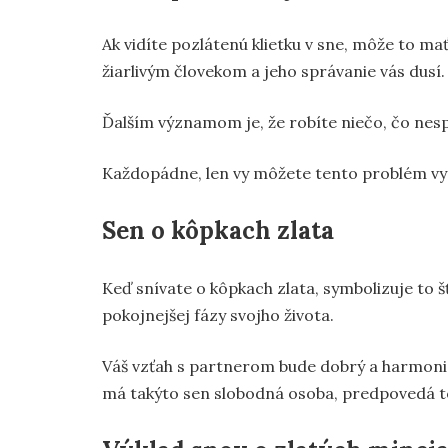
Ak vidíte pozlátenú klietku v sne, môže to ma
žiarlivým človekom a jeho správanie vás dusí.
Ďalším významom je, že robíte niečo, čo nesp
Každopádne, len vy môžete tento problém vyri
Sen o kôpkach zlata
Keď snívate o kôpkach zlata, symbolizuje to š
pokojnejšej fázy svojho života.
Váš vzťah s partnerom bude dobrý a harmonick
má takýto sen slobodná osoba, predpovedá to