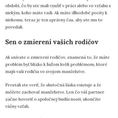
období, čo by ste mali využiť v práci alebo vo vzťahu s
niekým, koho máte radi. Ak máte dlhodobé pocity k
niekomu, teraz je ten správny čas, aby ste mu to
povedali.
Sen o zmierení vašich rodičov
Ak snívate o zmierení rodičov, znamená to, že máte
problém byť blízko k ľuďom kvôli problémom, ktoré
majú vaši rodičia vo svojom manželstve.
Prestali ste veriť, že skutočná láska existuje a že
môžete zachovať manželstvo. Len čo váš partner
začne hovoriť o spoločnej budúcnosti, ukončíte
vážny vzťah.