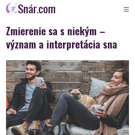
Skip
Mo
to
Snár
content
Zmierenie sa s niekým –
význam a interpretácia sna