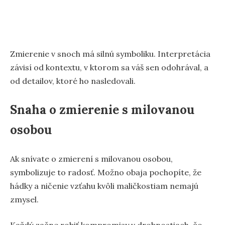
Zmierenie v snoch má silnú symboliku. Interpretácia
závisí od kontextu, v ktorom sa váš sen odohrával, a
od detailov, ktoré ho nasledovali.
Snaha o zmierenie s milovanou
osobou
Ak snívate o zmierení s milovanou osobou,
symbolizuje to radosť. Možno obaja pochopíte, že
hádky a ničenie vzťahu kvôli maličkostiam nemajú
zmysel.
Každý začne robiť kompromisy v drobnostiach, čo