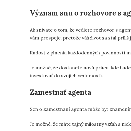
Význam snu o rozhovore s a
Ak snívate o tom, že vediete rozhovor s age
vám prospeje, pretože váš život sa stal príli
Radosť z plnenia každodenných povinností miz
Je možné, že dostanete novú prácu, kde budet
investovať do svojich vedomostí.
Zamestnať agenta
Sen o zamestnaní agenta môže byť znamením, ž
Je možné, že máte tajný milostný vzťah s niekým