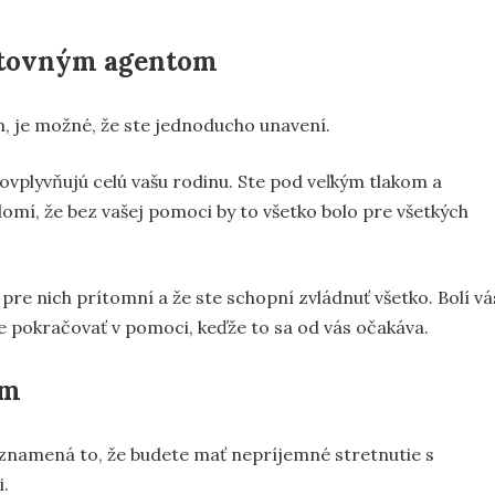
estovným agentom
, je možné, že ste jednoducho unavení.
 ovplyvňujú celú vašu rodinu. Ste pod veľkým tlakom a
edomí, že bez vašej pomoci by to všetko bolo pre všetkých
pre nich prítomní a že ste schopní zvládnuť všetko. Bolí vá
te pokračovať v pomoci, keďže to sa od vás očakáva.
om
znamená to, že budete mať nepríjemné stretnutie s
i.