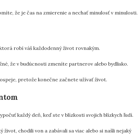
omíte, že je čas na zmierenie a nechať minulosť v minulosti.
, ktorá robí váš každodenný život rovnakým.
ožné, že v budúcnosti zmeníte partnerov alebo bydlisko.
speje, pretože konečne začnete užívať život.
entom
počuť každý deň, keď ste v blízkosti svojich blízkych ľudí.
 život, chodili von a zabávali sa viac alebo si našli nejaký