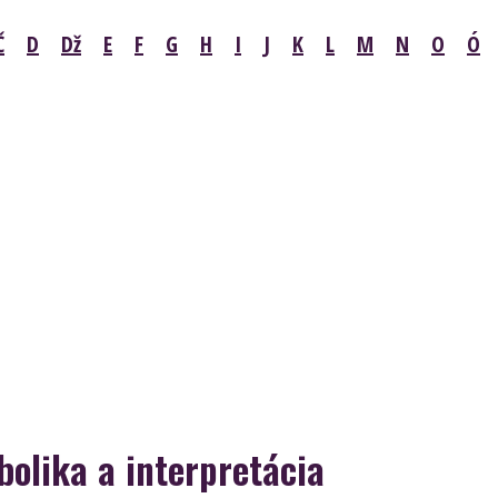
Č
D
Dž
E
F
G
H
I
J
K
L
M
N
O
Ó
olika a interpretácia