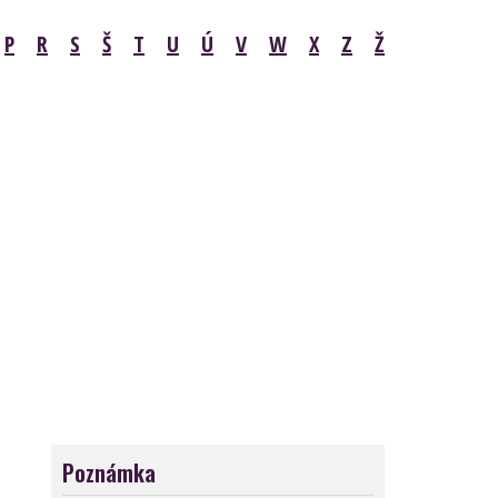
P
R
S
Š
T
U
Ú
V
W
X
Z
Ž
Poznámka