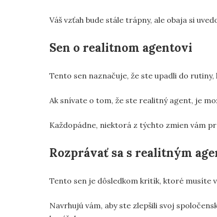
Váš vzťah bude stále trápny, ale obaja si uved
Sen o realitnom agentovi
Tento sen naznačuje, že ste upadli do rutiny
Ak snívate o tom, že ste realitný agent, je m
Každopádne, niektorá z týchto zmien vám pro
Rozprávať sa s realitným ag
Tento sen je dôsledkom kritík, ktoré musíte vy
Navrhujú vám, aby ste zlepšili svoj spoločenský