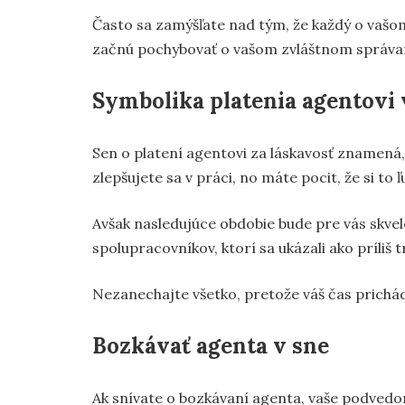
Často sa zamýšľate nad tým, že každý o vašom
začnú pochybovať o vašom zvláštnom správa
Symbolika platenia agentovi 
Sen o platení agentovi za láskavosť znamená, 
zlepšujete sa v práci, no máte pocit, že si to
Avšak nasledujúce obdobie bude pre vás skve
spolupracovníkov, ktorí sa ukázali ako príliš 
Nezanechajte všetko, pretože váš čas prichá
Bozkávať agenta v sne
Ak snívate o bozkávaní agenta, vaše podvedo