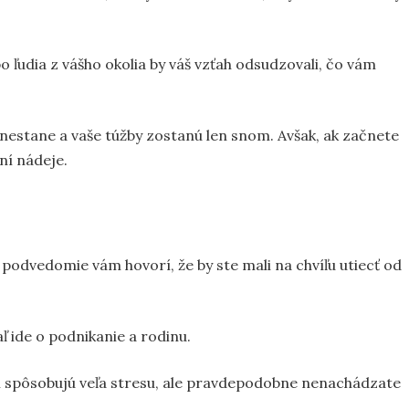
o ľudia z vášho okolia by váš vzťah odsudzovali, čo vám
 nestane a vaše túžby zostanú len snom. Avšak, ak začnete
ní nádeje.
 podvedomie vám hovorí, že by ste mali na chvíľu utiecť od
ľ ide o podnikanie a rodinu.
m spôsobujú veľa stresu, ale pravdepodobne nenachádzate