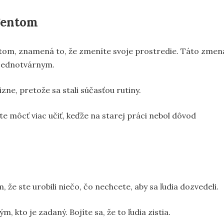
gentom
ntom, znamená to, že zmeníte svoje prostredie. Táto zmen
š jednotvárnym.
ne, pretože sa stali súčasťou rutiny.
e môcť viac učiť, keďže na starej práci nebol dôvod
e ste urobili niečo, čo nechcete, aby sa ľudia dozvedeli.
, kto je zadaný. Bojíte sa, že to ľudia zistia.