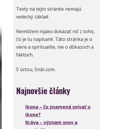
Texty na tejto stránke nemajú
vedecký základ.
Nemôžem nijako dokázať nič z toho,
čo je tu napísané. Táto stránka je o
viere a spiritualite, nie o dôkazoch a
faktoch.
S úctou, Snár.com.
Najnovšie články
Ikona – čo znamená snívať o
ikone?
Kráva – význam snov a