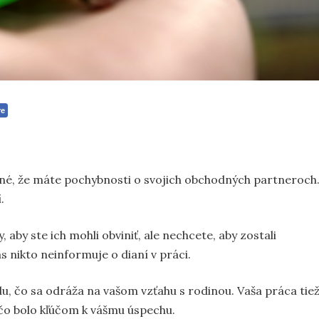
re
žné, že máte pochybnosti o svojich obchodných partneroch
.
aby ste ich mohli obviniť, ale nechcete, aby zostali
s nikto neinformuje o dianí v práci.
du, čo sa odráža na vašom vzťahu s rodinou. Vaša práca tie
, čo bolo kľúčom k vášmu úspechu.