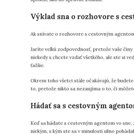
Výklad sna o rozhovore s c
Ak snívate o rozhovore s cestovným agentom
Jaríte veľkú zodpovednosť, pretože vaše činy
niekedy s chcete vzdať všetkého, ale ste si v
ťažšie.
Okrem toho všetci stále očakávajú, že budete 
to, pretože nikto sa nezaujíma o to, či môže
Hádať sa s cestovným agent
Keď sa hádate s cestovným agentom vo sne, 
niekým, s kým ste sa v minulosti silno pohádal