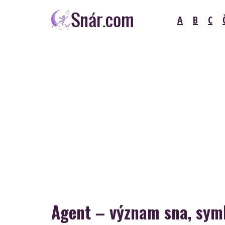
Skip
A
B
C
to
content
Snár
Agent – význam sna, symb