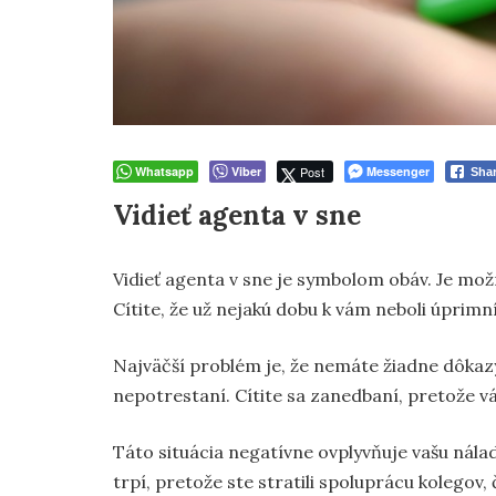
Whatsapp
Viber
Post
Messenger
Sha
Vidieť agenta v sne
Vidieť agenta v sne je symbolom obáv. Je mo
Cítite, že už nejakú dobu k vám neboli úprimní
Najväčší problém je, že nemáte žiadne dôkazy, 
nepotrestaní. Cítite sa zanedbaní, pretože vá
Táto situácia negatívne ovplyvňuje vašu nála
trpí, pretože ste stratili spoluprácu kolegov