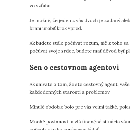
vo vzťahu.
Je možné, že jeden z vás dvoch je zadaný aleb
bráni urobiť krok vpred.
Ak budete stále počúvať rozum, nič z toho sa
počúvať svoje srdce, budete mať dôvod byť pl
Sen o cestovnom agentovi
Ak snívate o tom, že ste cestovný agent, vaše
každodenných starostí a problémov.
Minulé obdobie bolo pre vás veľmi ťažké, pokia
Mnohé povinnosti a zlá finančná situácia vá
spôsob, ako ho správne zvládať.