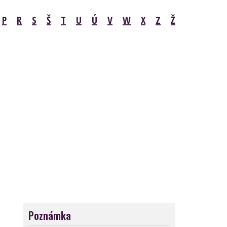
P
R
S
Š
T
U
Ú
V
W
X
Z
Ž
Poznámka