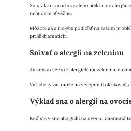
Sen, v ktorom ste vy alebo niekto iný alergick
nebude brať vážne.
Môžete sa s niekým podieľať na vašom problé
príliš dramatickí.
Snívať o alergii na zeleninu
Ak snívate, že ste alergickí na zeleninu, naz
Váš blízky vás môže na verejnosti okrikovať, 
Výklad sna o alergii na ovoci
Keď ste v sne alergickí na ovocie, znamená to