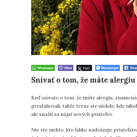
Whatsapp
Viber
Post
Messenger
Sha
Snívať o tom, že máte alergiu
Keď snívate o tom, že máte alergiu, znamená t
presťahovali, takže teraz ste niekde, kde niko
ale snažiť sa nájsť nových priateľov.
Nie ste niekto, kto ľahko nadväzuje priateľstvá