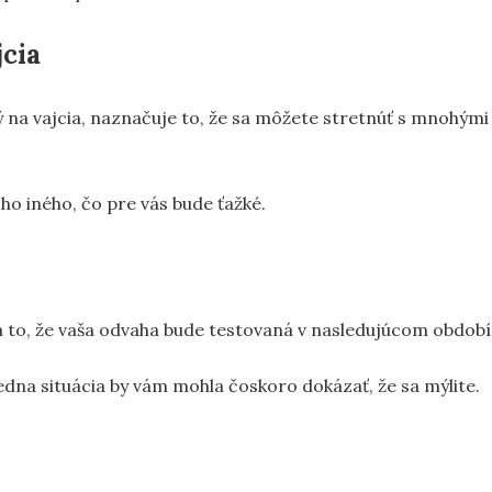
jcia
cký na vajcia, naznačuje to, že sa môžete stretnúť s mnohými
ho iného, čo pre vás bude ťažké.
á to, že vaša odvaha bude testovaná v nasledujúcom období
 jedna situácia by vám mohla čoskoro dokázať, že sa mýlite.