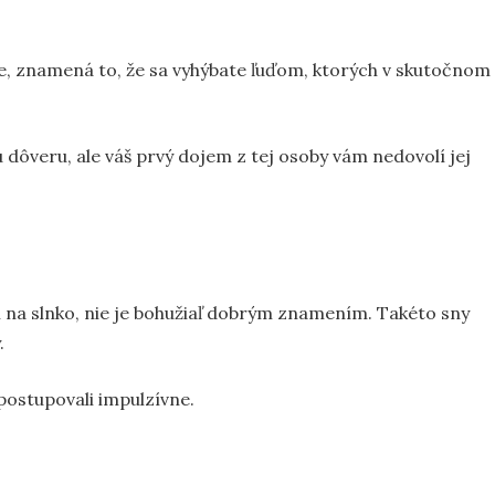
nce, znamená to, že sa vyhýbate ľuďom, ktorých v skutočnom
u dôveru, ale váš prvý dojem z tej osoby vám nedovolí jej
kí na slnko, nie je bohužiaľ dobrým znamením. Takéto sny
.
epostupovali impulzívne.