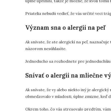
úplne úprimní, takže je možné, že kvôli tomu
Priatelia nebudú vedieť, že vás určité veci tr
Význam sna o alergii na peľ
Ak snívate, že ste alergickí na peľ, naznačuje t
názorom nesúhlasíte.
Jednoducho sa rozhodnete pre jednoduchšiu c
Snívať o alergii na mliečne 
Ak snívate, že vy alebo niekto iný je alergick
obmedzovalo v mladosti, úplne zmizne, keď do
Okrem toho, čo vás stresovalo predtým, vám 