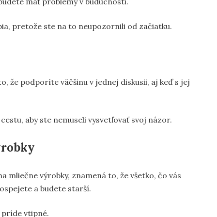
 budete mať problémy v budúcnosti.
ápia, pretože ste na to neupozornili od začiatku.
o, že podporíte väčšinu v jednej diskusii, aj keď s jej
estu, aby ste nemuseli vysvetľovať svoj názor.
výrobky
ý na mliečne výrobky, znamená to, že všetko, čo vás
spejete a budete starší.
príde vtipné.