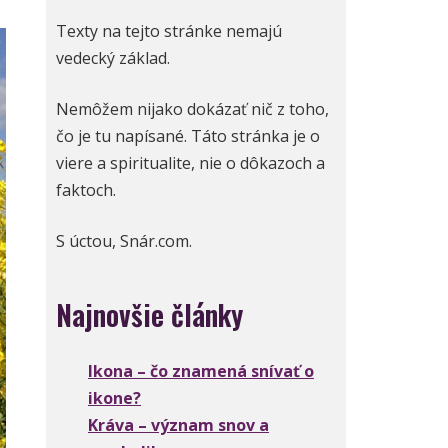
Texty na tejto stránke nemajú
vedecký základ.
Nemôžem nijako dokázať nič z toho,
čo je tu napísané. Táto stránka je o
viere a spiritualite, nie o dôkazoch a
faktoch.
S úctou, Snár.com.
Najnovšie články
Ikona – čo znamená snívať o
ikone?
Kráva – význam snov a