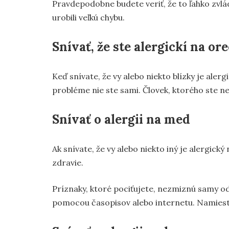
Pravdepodobne budete veriť, že to ľahko zvlád
urobili veľkú chybu.
Snívať, že ste alergickí na or
Keď snívate, že vy alebo niekto blízky je aler
probléme nie ste sami. Človek, ktorého ste 
Snívať o alergii na med
Ak snívate, že vy alebo niekto iný je alergický
zdravie.
Príznaky, ktoré pociťujete, nezmiznú samy od s
pomocou časopisov alebo internetu. Namiest