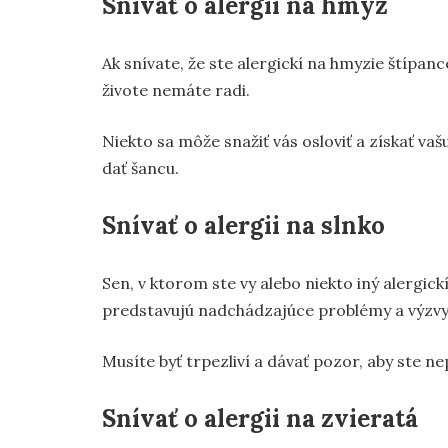
Snívať o alergii na hmyz
Ak snívate, že ste alergickí na hmyzie štípa
živote nemáte radi.
Niekto sa môže snažiť vás osloviť a získať vaš
dať šancu.
Snívať o alergii na slnko
Sen, v ktorom ste vy alebo niekto iný alergic
predstavujú nadchádzajúce problémy a výzvy
Musíte byť trpezliví a dávať pozor, aby ste n
Snívať o alergii na zvieratá