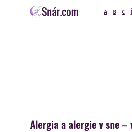
Skip
A
B
C
to
content
Snár
Alergia a alergie v sne –