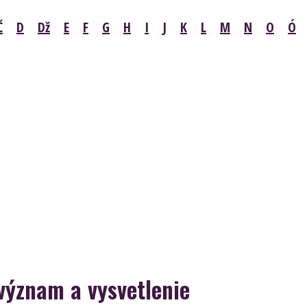
Č
D
Dž
E
F
G
H
I
J
K
L
M
N
O
Ó
 význam a vysvetlenie