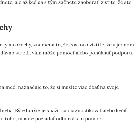
nete, ale až keď sa s tým začnete zaoberať, zistíte, že ste
echy
gický na orechy, znamená to, že čoskoro zistíte, že v jednom
nedávno stretli, vám môže pomôcť alebo ponúknuť podporu.
 na med, naznačuje to, že si musíte viac dbať na svoje
eba. Ešte horšie je snažiť sa diagnostikovať alebo liečiť
o toho, musíte požiadať odborníka o pomoc.