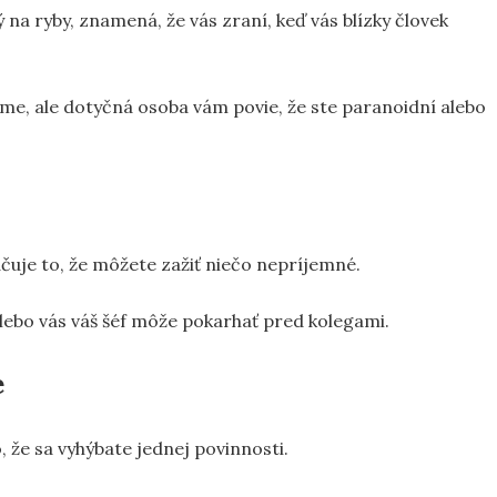
ý na ryby, znamená, že vás zraní, keď vás blízky človek
me, ale dotyčná osoba vám povie, že ste paranoidní alebo
načuje to, že môžete zažiť niečo nepríjemné.
alebo vás váš šéf môže pokarhať pred kolegami.
e
, že sa vyhýbate jednej povinnosti.