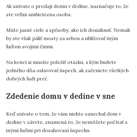
Ak snívate o predaji domu v dedine, naznačuje to, že
ste veľmi ambiciózna osoba.
Máte jasné ciele a spôsoby, ako ich dosiahnuť. Nemali
by ste však páliť mosty za sebou a ubližovať iným
ľuďom svojimi činmi.
Na konci si musíte položiť otázku, s kým budete
jedného dňa oslavovať úspech, ak zaženiete všetkých
dobrých ľudí preč.
Zdedenie domu v dedine v sne
Keď snívate o tom, že vám niekto zanechal dom v
dedine v závete, znamená to, že nemôžete počítať s
inými ľuďmi pri dosahovaní úspechu.