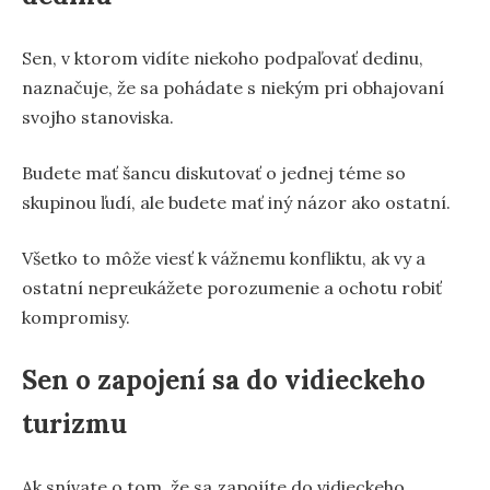
Sen, v ktorom vidíte niekoho podpaľovať dedinu,
naznačuje, že sa pohádate s niekým pri obhajovaní
svojho stanoviska.
Budete mať šancu diskutovať o jednej téme so
skupinou ľudí, ale budete mať iný názor ako ostatní.
Všetko to môže viesť k vážnemu konfliktu, ak vy a
ostatní nepreukážete porozumenie a ochotu robiť
kompromisy.
Sen o zapojení sa do vidieckeho
turizmu
Ak snívate o tom, že sa zapojíte do vidieckeho