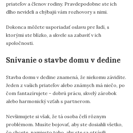
priateľov a členov rodiny. Pravdepodobne ste ich
dlho nevideli a chýbajú vám rozhovory s nimi.
Dokonca môžete usporiadať oslavu pre ľudí, s
ktorými ste blízko, a skvele sa zabaviť v ich
spoločnosti.
Snívanie o stavbe domu v dedine
Stavba domu v dedine znamená, že niekomu závidíte.
Jeden z vašich priateľov alebo známych má niečo, po
čom fantazírujete – dobrú prácu, skvelý zárobok
alebo harmonický vzťah s partnerom.
Nevšimujete si však, že tá osoba čelí rôznym
problémom. Musíte bojovať, aby ste dosiahli všetko,
čo chcete, namiesto toho, aby ste sa otrávili