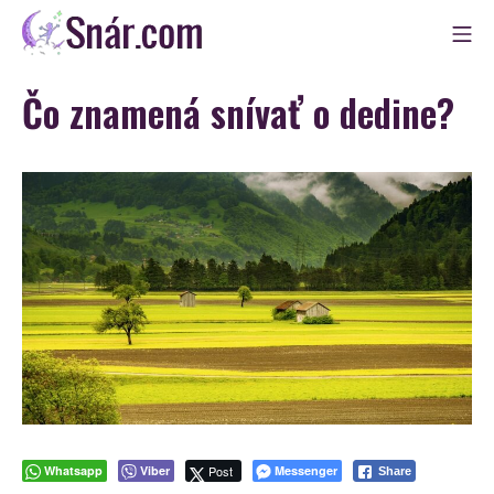
Skip
Mo
to
Snár
content
Čo znamená snívať o dedine?
Whatsapp
Viber
Post
Messenger
Share