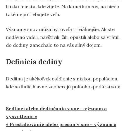
blízko miesta, kde žijete. Na konci koncov, na niečo
také nepotrebujete veľa.
Významy snov môžu byť oveľa triviálnejšie. Ak ste
nedávno videli, navštívili, žili, opustili alebo sa vrátili
do dediny, zanechalo to na vás silný dojem.
Definícia dediny
Dediina je akékoľvek osídlenie s nízkou populáciou,
kde sa ľudia hlavne zaoberajú poľnohospodárstvom.
Navigácia
Sedliaci alebo dedinčania v sne – význam a
vysvetlenie »
v
« Presťahovanie alebo presun v sne – význam a