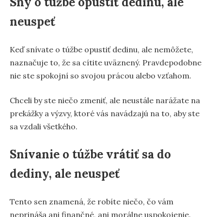
Sny o túžbe opustiť dedinu, ale
neuspeť
Keď snívate o túžbe opustiť dedinu, ale nemôžete,
naznačuje to, že sa cítite uväznený. Pravdepodobne
nie ste spokojní so svojou prácou alebo vzťahom.
Chceli by ste niečo zmeniť, ale neustále narážate na
prekážky a výzvy, ktoré vás navádzajú na to, aby ste
sa vzdali všetkého.
Snívanie o túžbe vrátiť sa do
dediny, ale neuspeť
Tento sen znamená, že robíte niečo, čo vám
neprináša ani finančné, ani morálne uspokojenie.