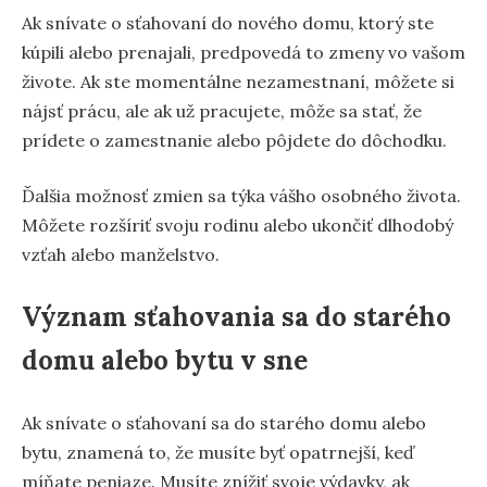
Ak snívate o sťahovaní do nového domu, ktorý ste
kúpili alebo prenajali, predpovedá to zmeny vo vašom
živote. Ak ste momentálne nezamestnaní, môžete si
nájsť prácu, ale ak už pracujete, môže sa stať, že
prídete o zamestnanie alebo pôjdete do dôchodku.
Ďalšia možnosť zmien sa týka vášho osobného života.
Môžete rozšíriť svoju rodinu alebo ukončiť dlhodobý
vzťah alebo manželstvo.
Význam sťahovania sa do starého
domu alebo bytu v sne
Ak snívate o sťahovaní sa do starého domu alebo
bytu, znamená to, že musíte byť opatrnejší, keď
míňate peniaze. Musíte znížiť svoje výdavky, ak