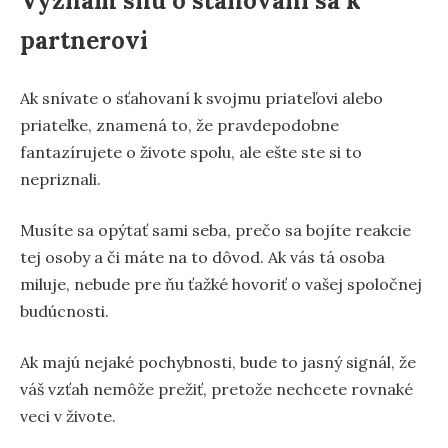
Význam snu o sťahovaní sa k
partnerovi
Ak snívate o sťahovaní k svojmu priateľovi alebo
priateľke, znamená to, že pravdepodobne
fantazírujete o živote spolu, ale ešte ste si to
nepriznali.
Musíte sa opýtať sami seba, prečo sa bojíte reakcie
tej osoby a či máte na to dôvod. Ak vás tá osoba
miluje, nebude pre ňu ťažké hovoriť o vašej spoločnej
budúcnosti.
Ak majú nejaké pochybnosti, bude to jasný signál, že
váš vzťah nemôže prežiť, pretože nechcete rovnaké
veci v živote.