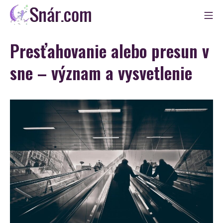
Skip
Mo
to
Snár
content
Presťahovanie alebo presun v
sne – význam a vysvetlenie