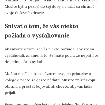
Musíte byť trpezliví do tej doby a snažiť sa chrániť
svoje duševné zdravie.
Snívať o tom, že vás niekto
požiada o vysťahovanie
Ak snívate o tom, že vás niekto požiada, aby ste sa
vysťahovali, znamená to, že máte pocit, že nepatríte
do jednej skupiny ľudí.
Možno nesúhlasíte s názormi svojich priateľov a
kolegov, preto sa často hádate. Musíte znížiť svoju
obranu a prestať bojovať, ak chcete, aby vás ľudia
prijali.
Významy snov môžu byť oveľa triviálnejšie. Ak ste sa