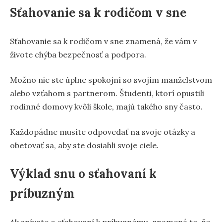
Sťahovanie sa k rodičom v sne
Sťahovanie sa k rodičom v sne znamená, že vám v
živote chýba bezpečnosť a podpora.
Možno nie ste úplne spokojní so svojím manželstvom
alebo vzťahom s partnerom. Študenti, ktorí opustili
rodinné domovy kvôli škole, majú takého sny často.
Každopádne musíte odpovedať na svoje otázky a
obetovať sa, aby ste dosiahli svoje ciele.
Výklad snu o sťahovaní k
príbuzným
Ak snívate o sťahovaní k príbuznému, znamená to, že