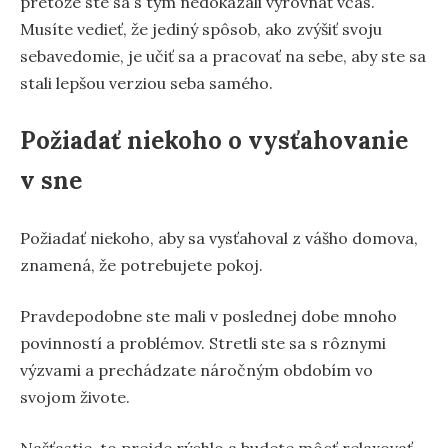
pretože ste sa s tým nedokázali vyrovnať včas.
Musíte vedieť, že jediný spôsob, ako zvýšiť svoju
sebavedomie, je učiť sa a pracovať na sebe, aby ste sa
stali lepšou verziou seba samého.
Požiadať niekoho o vysťahovanie
v sne
Požiadať niekoho, aby sa vysťahoval z vášho domova,
znamená, že potrebujete pokoj.
Pravdepodobne ste mali v poslednej dobe mnoho
povinností a problémov. Stretli ste sa s rôznymi
výzvami a prechádzate náročným obdobím vo
svojom živote.
Našťastie, to prejde rýchlo a budete môcť relaxovať.