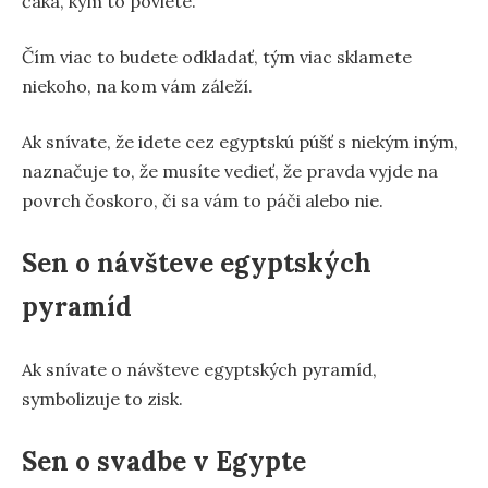
čaká, kým to poviete.
Čím viac to budete odkladať, tým viac sklamete
niekoho, na kom vám záleží.
Ak snívate, že idete cez egyptskú púšť s niekým iným,
naznačuje to, že musíte vedieť, že pravda vyjde na
povrch čoskoro, či sa vám to páči alebo nie.
Sen o návšteve egyptských
pyramíd
Ak snívate o návšteve egyptských pyramíd,
symbolizuje to zisk.
Sen o svadbe v Egypte