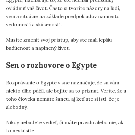
Egypte, naznačuje to, že ste nechali predsudky
ovládnuť váš život. Často si tvoríte názory na ľudí,
veci a situácie na základe predpokladov namiesto
vedomostí a skúseností.
Musíte zmeniť svoj prístup, aby ste mali lepšiu
budúcnosť a naplnený život.
Sen o rozhovore o Egypte
Rozprávanie o Egypte v sne naznačuje, že sa vám
niekto dlho páčil, ale bojíte sa to priznať. Veríte, že u
toho človeka nemáte šancu, aj keď ste si istí, že je
slobodný.
Nikdy nebudete vedieť, či máte pravdu alebo nie, ak
to neskúsite.