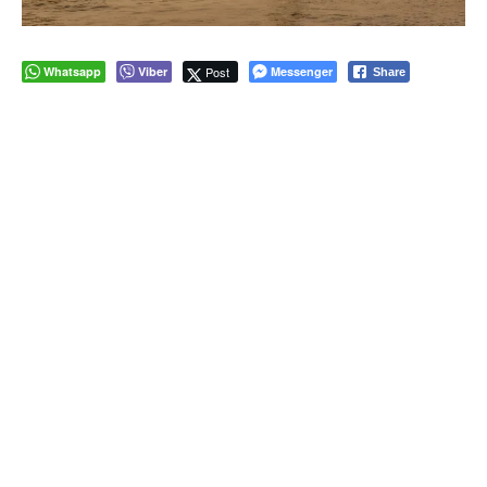
Whatsapp
Viber
Post
Messenger
Share