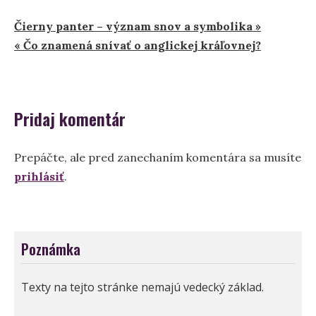
Navigácia
Čierny panter – význam snov a symbolika »
« Čo znamená snívať o anglickej kráľovnej?
v
článku
Pridaj komentár
Prepáčte, ale pred zanechaním komentára sa musíte
prihlásiť
.
Poznámka
Texty na tejto stránke nemajú vedecký základ.