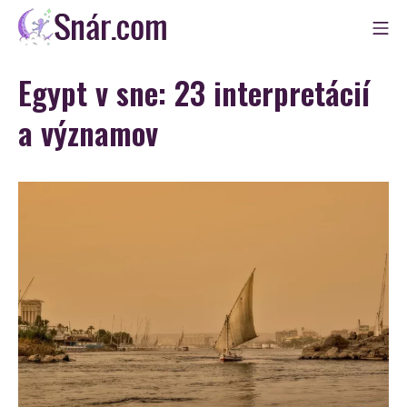
Skip
Mo
to
Snár
content
Egypt v sne: 23 interpretácií
a významov