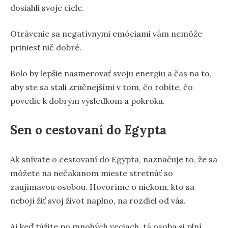
dosiahli svoje ciele.
Otrávenie sa negatívnymi emóciami vám nemôže
priniesť nič dobré.
Bolo by lepšie nasmerovať svoju energiu a čas na to,
aby ste sa stali zručnejšími v tom, čo robíte, čo
povedie k dobrým výsledkom a pokroku.
Sen o cestovaní do Egypta
Ak snívate o cestovaní do Egypta, naznačuje to, že sa
môžete na nečakanom mieste stretnúť so
zaujímavou osobou. Hovoríme o niekom, kto sa
nebojí žiť svoj život naplno, na rozdiel od vás.
Aj keď túžite po mnohých veciach, tá osoba si plní