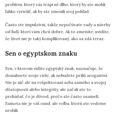
problém, ktorý vás trápi už dlho, ktorý by ste mohli
ľahko vyriešiť, ak by ste zmenili svoj pohľad.
Často ste impulzívni, takže nepočúvate rady a návrhy
od ľudí, ktorí vám chcú dobre. Ak to zmeníte, uvidíte,
že život nie je taký komplikovaný, ako sa zdá teraz.
Sen o egyptskom znaku
Sen, v ktorom vidíte egyptský znak, naznačuje, že
dosiahnete svoje ciele, ak nebudete príliš arogantní.
Nie je nič zlé na rešpektovaní seba samého a svojej
dôstojnosti alebo integrity, ale začali ste to
preháňať, čo je dôvod, prečo ste často osamelí.
Samota nie je váš osud, ale voľba, ktorú ste vedome
urobili.