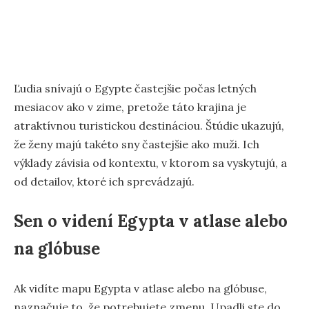
Ľudia snívajú o Egypte častejšie počas letných
mesiacov ako v zime, pretože táto krajina je
atraktívnou turistickou destináciou. Štúdie ukazujú,
že ženy majú takéto sny častejšie ako muži. Ich
výklady závisia od kontextu, v ktorom sa vyskytujú, a
od detailov, ktoré ich sprevádzajú.
Sen o videní Egypta v atlase alebo
na glóbuse
Ak vidíte mapu Egypta v atlase alebo na glóbuse,
naznačuje to, že potrebujete zmenu. Upadli ste do