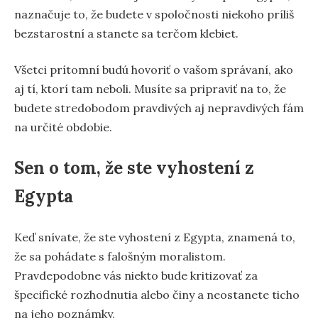
naznačuje to, že budete v spoločnosti niekoho príliš
bezstarostní a stanete sa terčom klebiet.
Všetci prítomní budú hovoriť o vašom správaní, ako
aj tí, ktorí tam neboli. Musíte sa pripraviť na to, že
budete stredobodom pravdivých aj nepravdivých fám
na určité obdobie.
Sen o tom, že ste vyhostení z
Egypta
Keď snívate, že ste vyhostení z Egypta, znamená to,
že sa pohádate s falošným moralistom.
Pravdepodobne vás niekto bude kritizovať za
špecifické rozhodnutia alebo činy a neostanete ticho
na jeho poznámky.