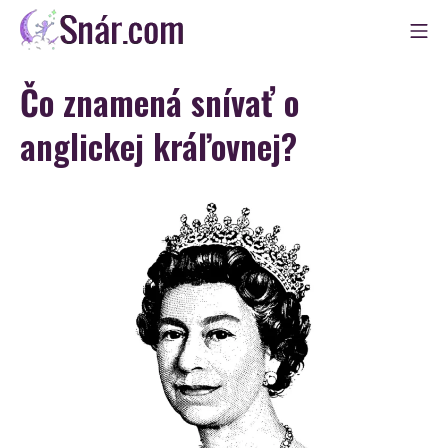
Skip
Mo
to
Snár
content
Čo znamená snívať o
anglickej kráľovnej?