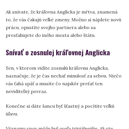
Ak snívate, že kráľovna Anglicka je mŕtva, znamená
to, že vás čakajú veľké zmeny. Možno si nájdete novú
prácu, opustíte svojho partnera alebo sa
presťahujete do iného mesta alebo štátu.
Snívať o zosnulej kráľovnej Anglicka
Sen, v ktorom vidíte zosnulú kráľovnu Anglicka,
naznačuje, že je čas nechať minulosť za sebou. Niečo
vás ťahá späť a musíte čo najskôr preťať ten
neviditeľný povraz.
Konečne si dáte šancu byť šťastný a pocítite veľkú
úľavu.
Významy snov môžu byť oveľa triviálnejšie. Ak ste