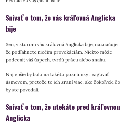
nestála za váš čas a úsilie.
Snívať o tom, že vás kráľovná Anglicka
bije
Sen, v ktorom vás kráľovná Anglicka bije, naznačuje,
že podľahnete niečim provokáciám. Niekto môže
podceniť váš úspech, tvrdú prácu alebo snahu.
Najlepšie by bolo na takéto poznámky reagovať
úsmevom, pretože to ich zraní viac, ako čokoľvek, čo
by ste povedali.
Snívať o tom, že utekáte pred kráľovnou
Anglicka