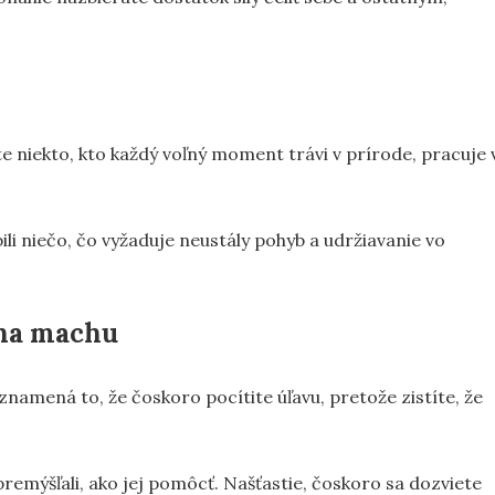
e niekto, kto každý voľný moment trávi v prírode, pracuje 
ili niečo, čo vyžaduje neustály pohyb a udržiavanie vo
 na machu
znamená to, že čoskoro pocítite úľavu, pretože zistíte, že
premýšľali, ako jej pomôcť. Našťastie, čoskoro sa dozviete