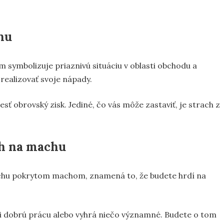
hu
symbolizuje priaznivú situáciu v oblasti obchodu a
 realizovať svoje nápady.
sť obrovský zisk. Jediné, čo vás môže zastaviť, je strach z
ch na machu
rchu pokrytom machom, znamená to, že budete hrdí na
e si dobrú prácu alebo vyhrá niečo významné. Budete o tom