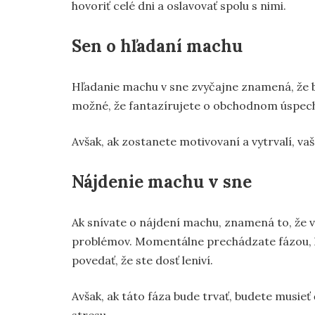
hovoriť celé dni a oslavovať spolu s nimi.
Sen o hľadaní machu
Hľadanie machu v sne zvyčajne znamená, že bu
možné, že fantazírujete o obchodnom úspechu
Avšak, ak zostanete motivovaní a vytrvalí, va
Nájdenie machu v sne
Ak snívate o nájdení machu, znamená to, že vá
problémov. Momentálne prechádzate fázou, ke
povedať, že ste dosť leniví.
Avšak, ak táto fáza bude trvať, budete mus
stresu.