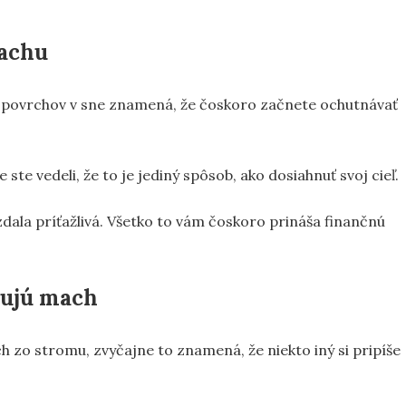
machu
 povrchov v sne znamená, že čoskoro začnete ochutnávať
ste vedeli, že to je jediný spôsob, ako dosiahnuť svoj cieľ.
 zdala príťažlivá. Všetko to vám čoskoro prináša finančnú
aňujú mach
h zo stromu, zvyčajne to znamená, že niekto iný si pripíše