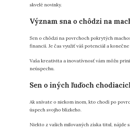
skvelé novinky.
Význam sna o chôdzi na mac
Sen o chôdzi na povrchoch pokrytých machom 
financií. Je čas využiť váš potenciál a konečne
Vaša kreativita a inovatívnosť vám môžu prinie
neúspechu.
Sen o iných ľuďoch chodiaci
Ak snívate o niekom inom, kto chodí po pov
úspech svojho blízkeho.
Niekto z vašich milovaných získa titul, nájd