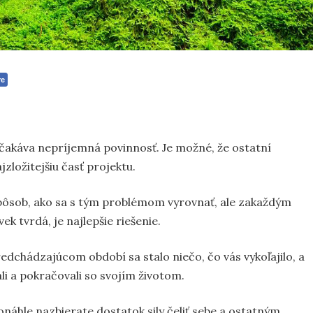
re
 očakáva nepríjemná povinnosť. Je možné, že ostatní
zložitejšiu časť projektu.
 spôsob, ako sa s tým problémom vyrovnať, ale zakaždým
ek tvrdá, je najlepšie riešenie.
predchádzajúcom období sa stalo niečo, čo vás vykoľajilo, a
i a pokračovali so svojím životom.
onáhle nazbierate dostatok sily čeliť sebe a ostatným,