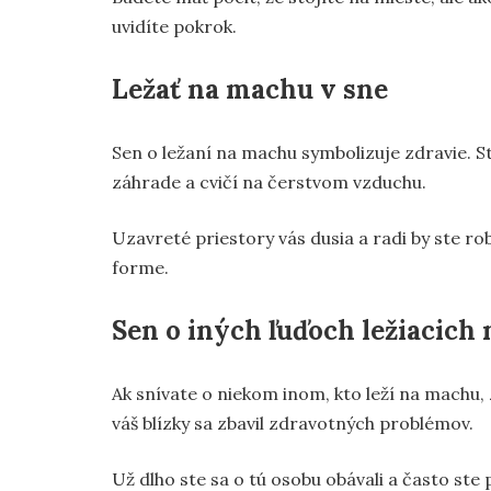
uvidíte pokrok.
Ležať na machu v sne
Sen o ležaní na machu symbolizuje zdravie. St
záhrade a cvičí na čerstvom vzduchu.
Uzavreté priestory vás dusia a radi by ste rob
forme.
Sen o iných ľuďoch ležiacich
Ak snívate o niekom inom, kto leží na machu, 
váš blízky sa zbavil zdravotných problémov.
Už dlho ste sa o tú osobu obávali a často ste 