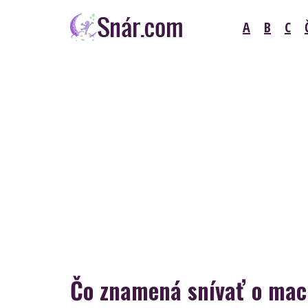
Skip
A
B
C
to
content
Snár
Čo znamená snívať o ma