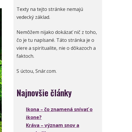
Texty na tejto stránke nemajú
vedecký základ.
Nemôžem nijako dokázať nič z toho,
čo je tu napísané. Táto stránka je o
viere a spiritualite, nie o dôkazoch a
faktoch.
S úctou, Snár.com.
Najnovšie články
Ikona – čo znamená snívať o
ikone?
Kráva – význam snov a