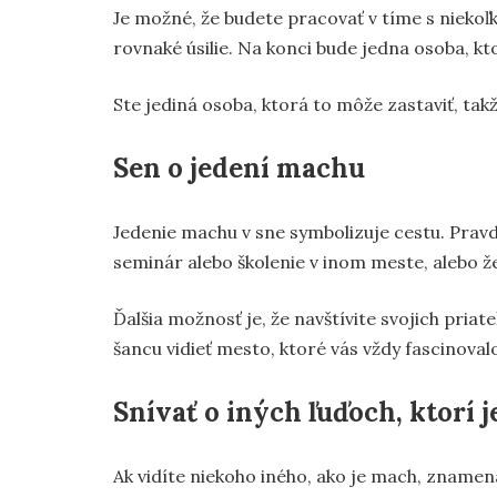
Je možné, že budete pracovať v tíme s niekoľ
rovnaké úsilie. Na konci bude jedna osoba, k
Ste jediná osoba, ktorá to môže zastaviť, tak
Sen o jedení machu
Jedenie machu v sne symbolizuje cestu. Pravd
seminár alebo školenie v inom meste, alebo že s
Ďalšia možnosť je, že navštívite svojich pria
šancu vidieť mesto, ktoré vás vždy fascinoval
Snívať o iných ľuďoch, ktorí 
Ak vidíte niekoho iného, ako je mach, znamen