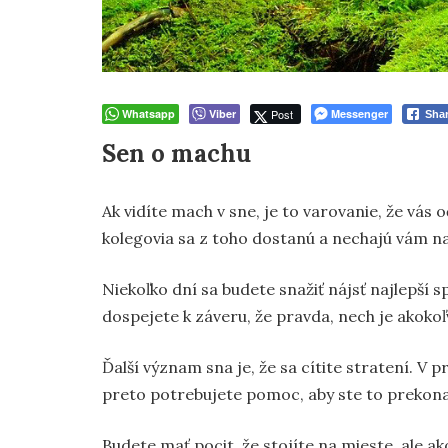
Whatsapp
Viber
Post
Messenger
Sha
Sen o machu
Ak vidíte mach v sne, je to varovanie, že vás
kolegovia sa z toho dostanú a nechajú vám naj
Niekoľko dní sa budete snažiť nájsť najlepší
dospejete k záveru, že pravda, nech je akokoľv
Ďalší význam sna je, že sa cítite stratení. V 
preto potrebujete pomoc, aby ste to prekonal
Budete mať pocit, že stojíte na mieste, ale ak