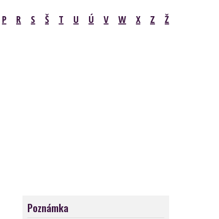
P
R
S
Š
T
U
Ú
V
W
X
Z
Ž
Poznámka