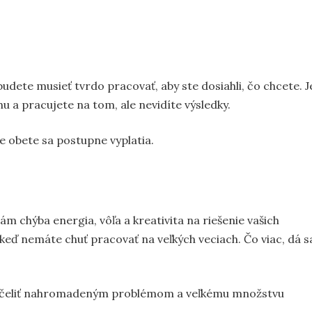
dete musieť tvrdo pracovať, aby ste dosiahli, čo chcete. J
 a pracujete na tom, ale nevidíte výsledky.
še obete sa postupne vyplatia.
m chýba energia, vôľa a kreativita na riešenie vašich
ď nemáte chuť pracovať na veľkých veciach. Čo viac, dá s
ieť čeliť nahromadeným problémom a veľkému množstvu