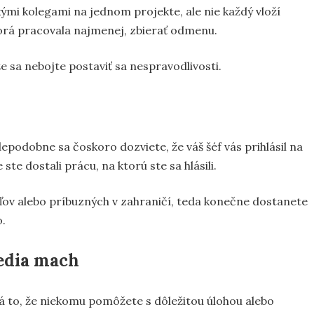
kými kolegami na jednom projekte, ale nie každý vloží
torá pracovala najmenej, zbierať odmenu.
že sa nebojte postaviť sa nespravodlivosti.
epodobne sa čoskoro dozviete, že váš šéf vás prihlásil na
te dostali prácu, na ktorú ste sa hlásili.
teľov alebo príbuzných v zahraničí, teda konečne dostanete
o.
jedia mach
á to, že niekomu pomôžete s dôležitou úlohou alebo