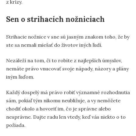
z krízy.
Sen o strihacích nožniciach
Strihacie nožnice v sne sú jasným znakom toho, že by
ste sa nemali miešať do životov iných ľudí.
Nezáleží na tom, či to robíte z najlepších úmyslov,
nemáte právo vnucovať svoje nápady, názory a plány
iným ľuďom.
Každý dospelý má právo robiť významné rozhodnutia
sám, pokiaľ tým nikomu neubližuje, a vy nemôžete
chodiť okolo a hovoriť im, čo je správne alebo
nesprávne. Dajte radu len vtedy, keď vás niekto o to
požiada.