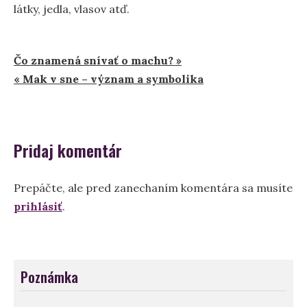
látky, jedla, vlasov atď.
Navigácia
Čo znamená snívať o machu? »
« Mak v sne – význam a symbolika
v
článku
Pridaj komentár
Prepáčte, ale pred zanechaním komentára sa musíte
prihlásiť
.
Poznámka