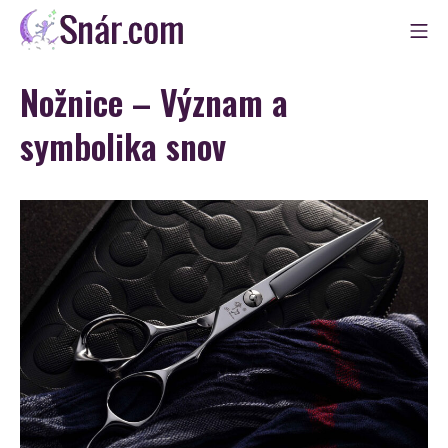
Skip
Mo
to
Snár
content
Nožnice – Význam a
symbolika snov