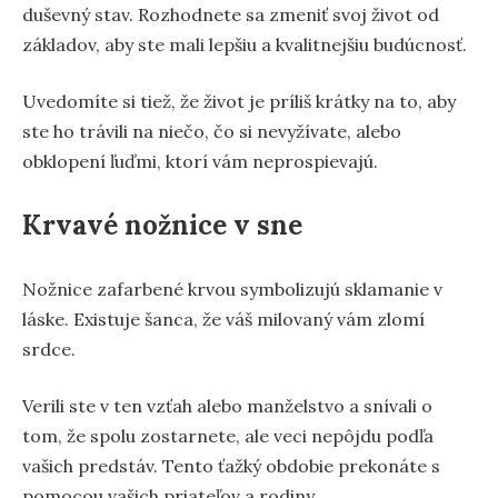
duševný stav. Rozhodnete sa zmeniť svoj život od
základov, aby ste mali lepšiu a kvalitnejšiu budúcnosť.
Uvedomíte si tiež, že život je príliš krátky na to, aby
ste ho trávili na niečo, čo si nevyžívate, alebo
obklopení ľuďmi, ktorí vám neprospievajú.
Krvavé nožnice v sne
Nožnice zafarbené krvou symbolizujú sklamanie v
láske. Existuje šanca, že váš milovaný vám zlomí
srdce.
Verili ste v ten vzťah alebo manželstvo a snívali o
tom, že spolu zostarnete, ale veci nepôjdu podľa
vašich predstáv. Tento ťažký obdobie prekonáte s
pomocou vašich priateľov a rodiny.