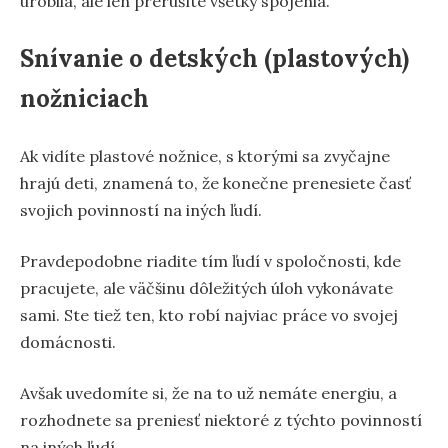
urobila, ale len prerušíte všetky spojenia.
Snívanie o detských (plastových)
nožniciach
Ak vidíte plastové nožnice, s ktorými sa zvyčajne
hrajú deti, znamená to, že konečne prenesiete časť
svojich povinností na iných ľudí.
Pravdepodobne riadite tím ľudí v spoločnosti, kde
pracujete, ale väčšinu dôležitých úloh vykonávate
sami. Ste tiež ten, kto robí najviac práce vo svojej
domácnosti.
Avšak uvedomíte si, že na to už nemáte energiu, a
rozhodnete sa preniesť niektoré z týchto povinností
na iných ľudí.