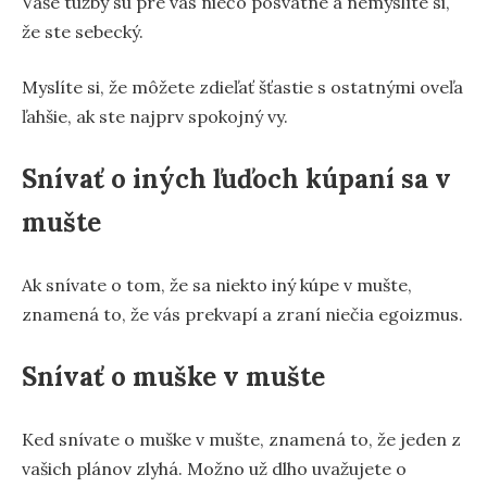
Vaše túžby sú pre vás niečo posvätné a nemyslíte si,
že ste sebecký.
Myslíte si, že môžete zdieľať šťastie s ostatnými oveľa
ľahšie, ak ste najprv spokojný vy.
Snívať o iných ľuďoch kúpaní sa v
mušte
Ak snívate o tom, že sa niekto iný kúpe v mušte,
znamená to, že vás prekvapí a zraní niečia egoizmus.
Snívať o muške v mušte
Ked snívate o muške v mušte, znamená to, že jeden z
vašich plánov zlyhá. Možno už dlho uvažujete o