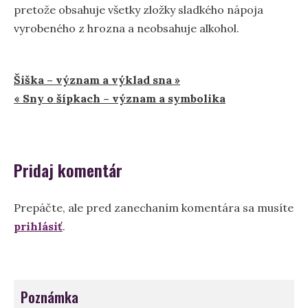
pretože obsahuje všetky zložky sladkého nápoja
vyrobeného z hrozna a neobsahuje alkohol.
Navigácia
Šiška – význam a výklad sna »
« Sny o šípkach – význam a symbolika
v
článku
Pridaj komentár
Prepáčte, ale pred zanechaním komentára sa musíte
prihlásiť
.
Poznámka