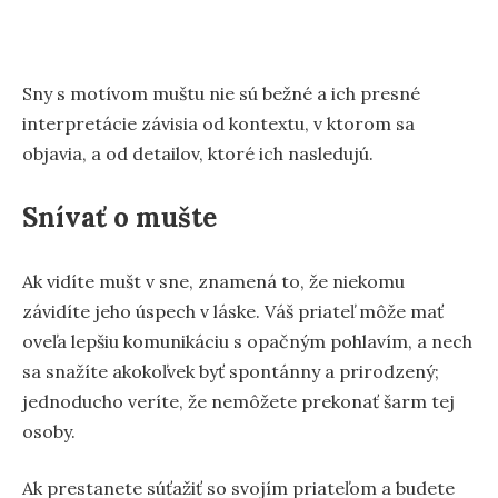
Sny s motívom muštu nie sú bežné a ich presné
interpretácie závisia od kontextu, v ktorom sa
objavia, a od detailov, ktoré ich nasledujú.
Snívať o mušte
Ak vidíte mušt v sne, znamená to, že niekomu
závidíte jeho úspech v láske. Váš priateľ môže mať
oveľa lepšiu komunikáciu s opačným pohlavím, a nech
sa snažíte akokoľvek byť spontánny a prirodzený;
jednoducho veríte, že nemôžete prekonať šarm tej
osoby.
Ak prestanete súťažiť so svojím priateľom a budete