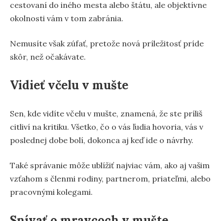
cestovaní do iného mesta alebo štátu, ale objektívne
okolnosti vám v tom zabránia.
Nemusíte však zúfať, pretože nová príležitosť príde
skôr, než očakávate.
Vidieť včelu v mušte
Sen, kde vidíte včelu v mušte, znamená, že ste príliš
citliví na kritiku. Všetko, čo o vás ľudia hovoria, vás v
poslednej dobe bolí, dokonca aj keď ide o návrhy.
Také správanie môže ublížiť najviac vám, ako aj vašim
vzťahom s členmi rodiny, partnerom, priateľmi, alebo
pracovnými kolegami.
Snívať o mravcoch v mušte