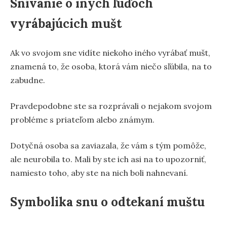
Snívanie o iných ľuďoch
vyrábajúcich mušt
Ak vo svojom sne vidíte niekoho iného vyrábať mušt,
znamená to, že osoba, ktorá vám niečo sľúbila, na to
zabudne.
Pravdepodobne ste sa rozprávali o nejakom svojom
probléme s priateľom alebo známym.
Dotyčná osoba sa zaviazala, že vám s tým pomôže,
ale neurobila to. Mali by ste ich asi na to upozorniť,
namiesto toho, aby ste na nich boli nahnevaní.
Symbolika snu o odtekaní muštu