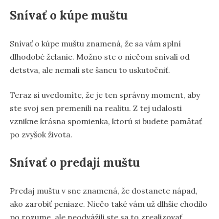
Snívať o kúpe muštu
Snívať o kúpe muštu znamená, že sa vám splní
dlhodobé želanie. Možno ste o niečom snívali od
detstva, ale nemali ste šancu to uskutočniť.
Teraz si uvedomíte, že je ten správny moment, aby
ste svoj sen premenili na realitu. Z tej udalosti
vznikne krásna spomienka, ktorú si budete pamätať
po zvyšok života.
Snívať o predaji muštu
Predaj muštu v sne znamená, že dostanete nápad,
ako zarobiť peniaze. Niečo také vám už dlhšie chodilo
po rozume, ale neodvážili ste sa to zrealizovať.