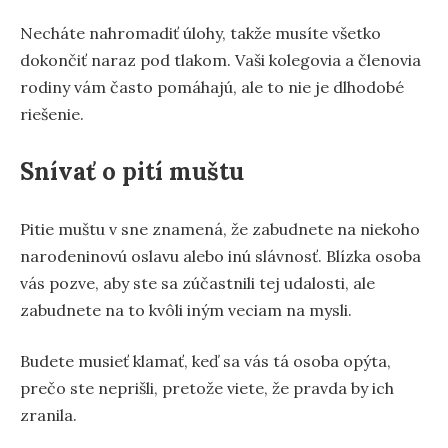
Necháte nahromadiť úlohy, takže musíte všetko
dokončiť naraz pod tlakom. Vaši kolegovia a členovia
rodiny vám často pomáhajú, ale to nie je dlhodobé
riešenie.
Snívať o pití muštu
Pitie muštu v sne znamená, že zabudnete na niekoho
narodeninovú oslavu alebo inú slávnosť. Blízka osoba
vás pozve, aby ste sa zúčastnili tej udalosti, ale
zabudnete na to kvôli iným veciam na mysli.
Budete musieť klamať, keď sa vás tá osoba opýta,
prečo ste neprišli, pretože viete, že pravda by ich
zranila.