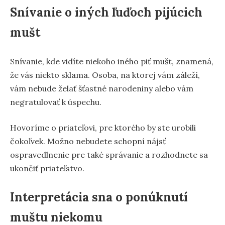
Snívanie o iných ľuďoch pijúcich
mušt
Snívanie, kde vidíte niekoho iného piť mušt, znamená,
že vás niekto sklama. Osoba, na ktorej vám záleží,
vám nebude želať šťastné narodeniny alebo vám
negratulovať k úspechu.
Hovoríme o priateľovi, pre ktorého by ste urobili
čokoľvek. Možno nebudete schopní nájsť
ospravedlnenie pre také správanie a rozhodnete sa
ukončiť priateľstvo.
Interpretácia sna o ponúknutí
muštu niekomu