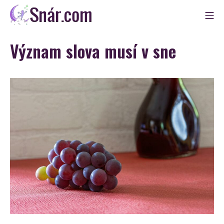
Skip
Mo
to
Snár
content
Význam slova musí v sne