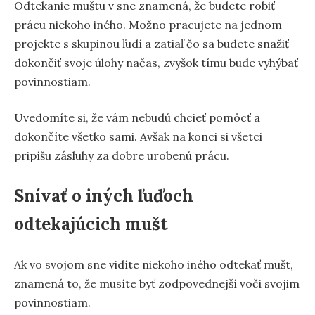
Odtekanie muštu v sne znamená, že budete robiť
prácu niekoho iného. Možno pracujete na jednom
projekte s skupinou ľudí a zatiaľ čo sa budete snažiť
dokončiť svoje úlohy načas, zvyšok tímu bude vyhýbať
povinnostiam.
Uvedomíte si, že vám nebudú chcieť pomôcť a
dokončíte všetko sami. Avšak na konci si všetci
pripíšu zásluhy za dobre urobenú prácu.
Snívať o iných ľuďoch
odtekajúcich mušt
Ak vo svojom sne vidíte niekoho iného odtekať mušt,
znamená to, že musíte byť zodpovednejší voči svojim
povinnostiam.