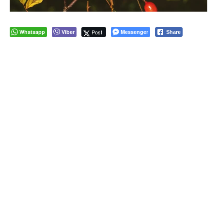
Whatsapp
Viber
Post
Messenger
Share