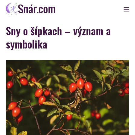
Skip
Mo
to
Snár
content
Sny o šípkach – význam a
symbolika