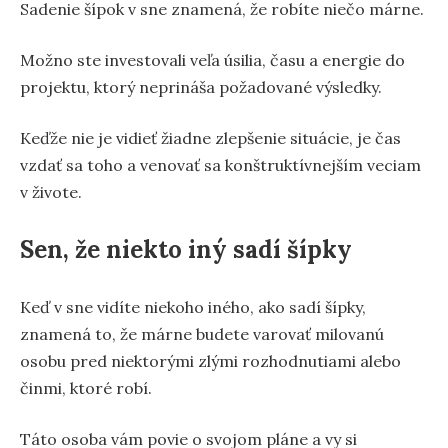
Sadenie šípok v sne znamená, že robíte niečo márne.
Možno ste investovali veľa úsilia, času a energie do
projektu, ktorý neprináša požadované výsledky.
Keďže nie je vidieť žiadne zlepšenie situácie, je čas
vzdať sa toho a venovať sa konštruktívnejším veciam
v živote.
Sen, že niekto iný sadí šípky
Keď v sne vidíte niekoho iného, ako sadí šípky,
znamená to, že márne budete varovať milovanú
osobu pred niektorými zlými rozhodnutiami alebo
činmi, ktoré robí.
Táto osoba vám povie o svojom pláne a vy si