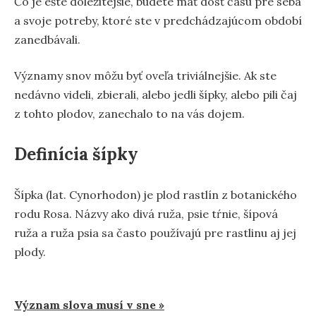
Čo je ešte dôležitejšie, budete mať dosť času pre seba
a svoje potreby, ktoré ste v predchádzajúcom období
zanedbávali.
Významy snov môžu byť oveľa triviálnejšie. Ak ste
nedávno videli, zbierali, alebo jedli šípky, alebo pili čaj
z tohto plodov, zanechalo to na vás dojem.
Definícia šípky
Šípka (lat. Cynorhodon) je plod rastlín z botanického
rodu Rosa. Názvy ako divá ruža, psie tŕnie, šípová
ruža a ruža psia sa často používajú pre rastlinu aj jej
plody.
Navigácia
Význam slova musí v sne »