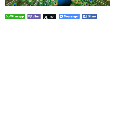
Whatsapp
Viber
Post
Messenger
Share