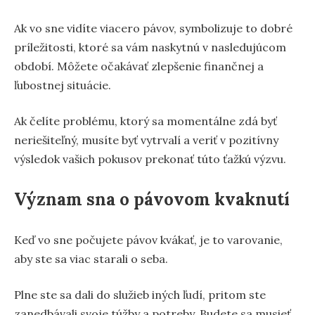
Ak vo sne vidíte viacero pávov, symbolizuje to dobré
príležitosti, ktoré sa vám naskytnú v nasledujúcom
období. Môžete očakávať zlepšenie finančnej a
ľubostnej situácie.
Ak čelíte problému, ktorý sa momentálne zdá byť
neriešiteľný, musíte byť vytrvalí a veriť v pozitívny
výsledok vašich pokusov prekonať túto ťažkú výzvu.
Význam sna o pávovom kvaknutí
Keď vo sne počujete pávov kvákať, je to varovanie,
aby ste sa viac starali o seba.
Plne ste sa dali do služieb iných ľudí, pritom ste
zanedbávali svoje túžby a potreby. Budete sa musieť