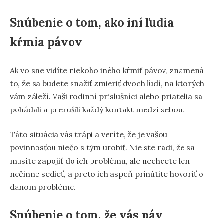
Snúbenie o tom, ako iní ľudia
kŕmia pávov
Ak vo sne vidíte niekoho iného kŕmiť pávov, znamená
to, že sa budete snažiť zmieriť dvoch ľudí, na ktorých
vám záleží. Vaši rodinní príslušníci alebo priatelia sa
pohádali a prerušili každý kontakt medzi sebou.
Táto situácia vás trápi a veríte, že je vašou
povinnosťou niečo s tým urobiť. Nie ste radi, že sa
musíte zapojiť do ich problému, ale nechcete len
nečinne sedieť, a preto ich aspoň prinútite hovoriť o
danom probléme.
Snúbenie o tom, že vás páv