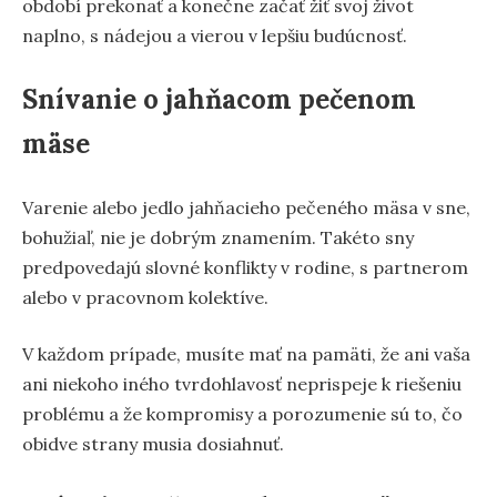
období prekonať a konečne začať žiť svoj život
naplno, s nádejou a vierou v lepšiu budúcnosť.
Snívanie o jahňacom pečenom
mäse
Varenie alebo jedlo jahňacieho pečeného mäsa v sne,
bohužiaľ, nie je dobrým znamením. Takéto sny
predpovedajú slovné konflikty v rodine, s partnerom
alebo v pracovnom kolektíve.
V každom prípade, musíte mať na pamäti, že ani vaša
ani niekoho iného tvrdohlavosť neprispeje k riešeniu
problému a že kompromisy a porozumenie sú to, čo
obidve strany musia dosiahnuť.