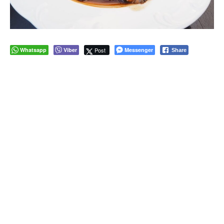
Whatsapp
Viber
Post
Messenger
Share