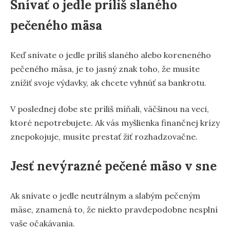
Snívať o jedle príliš slaného
pečeného mäsa
Keď snívate o jedle príliš slaného alebo koreneného
pečeného mäsa, je to jasný znak toho, že musíte
znížiť svoje výdavky, ak chcete vyhnúť sa bankrotu.
V poslednej dobe ste príliš míňali, väčšinou na veci,
ktoré nepotrebujete. Ak vás myšlienka finančnej krízy
znepokojuje, musíte prestať žiť rozhadzovačne.
Jesť nevýrazné pečené mäso v sne
Ak snívate o jedle neutrálnym a slabým pečeným
mäse, znamená to, že niekto pravdepodobne nesplní
vaše očakávania.