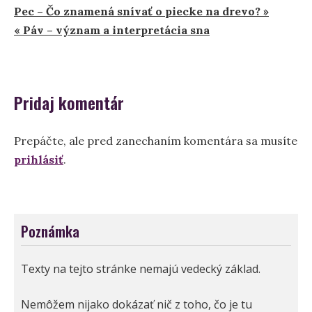
Navigácia
Pec – Čo znamená snívať o piecke na drevo? »
« Páv – význam a interpretácia sna
v
článku
Pridaj komentár
Prepáčte, ale pred zanechaním komentára sa musíte
prihlásiť
.
Poznámka
Texty na tejto stránke nemajú vedecký základ.
Nemôžem nijako dokázať nič z toho, čo je tu