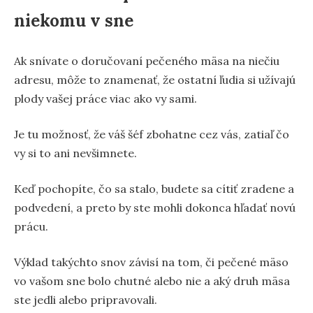
niekomu v sne
Ak snívate o doručovaní pečeného mäsa na niečiu
adresu, môže to znamenať, že ostatní ľudia si užívajú
plody vašej práce viac ako vy sami.
Je tu možnosť, že váš šéf zbohatne cez vás, zatiaľ čo
vy si to ani nevšimnete.
Keď pochopíte, čo sa stalo, budete sa cítiť zradene a
podvedení, a preto by ste mohli dokonca hľadať novú
prácu.
Výklad takýchto snov závisí na tom, či pečené mäso
vo vašom sne bolo chutné alebo nie a aký druh mäsa
ste jedli alebo pripravovali.