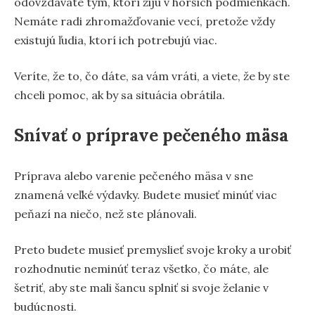
odovzdávate tým, ktorí žijú v horších podmienkach.
Nemáte radi zhromažďovanie vecí, pretože vždy
existujú ľudia, ktorí ich potrebujú viac.
Veríte, že to, čo dáte, sa vám vráti, a viete, že by ste
chceli pomoc, ak by sa situácia obrátila.
Snívať o príprave pečeného mäsa
Príprava alebo varenie pečeného mäsa v sne
znamená veľké výdavky. Budete musieť minúť viac
peňazí na niečo, než ste plánovali.
Preto budete musieť premyslieť svoje kroky a urobiť
rozhodnutie neminúť teraz všetko, čo máte, ale
šetriť, aby ste mali šancu splniť si svoje želanie v
budúcnosti.