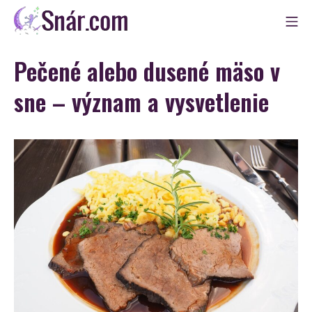
Skip
Mo
to
Snár
content
Pečené alebo dusené mäso v
sne – význam a vysvetlenie