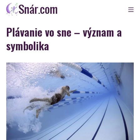
Skip
Mo
to
Snár
content
Plávanie vo sne – význam a
symbolika