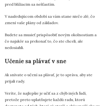
pred blížiacim sa nešťastím.
V nasledujúcom období sa vám stane niečo zlé, čo
zmení vaše plány od základov.
Budete sa musieť prispôsobiť novým okolnostiam a
čo najskôr sa prekonať to, čo ste chceli, ale
nedosiahli.
Učenie sa plávať v sne
Ak snívate o učení sa plávať, je to správa, aby ste
prijali rady.
Veríte, že najlepšie je učiť sa z chýb iných ľudí,
pretože preto uplatňujete každú radu, ktorú
dostanete od tých, ktorí sú starší a skúsenejší ako vy.