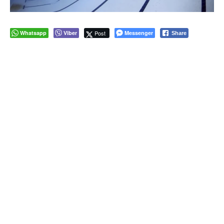
Whatsapp
Viber
Post
Messenger
Share