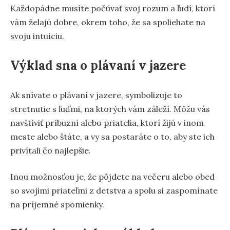
Každopádne musíte počúvať svoj rozum a ľudí, ktorí
vám želajú dobre, okrem toho, že sa spoliehate na
svoju intuíciu.
Výklad sna o plávaní v jazere
Ak snívate o plávaní v jazere, symbolizuje to
stretnutie s ľuďmi, na ktorých vám záleží. Môžu vás
navštíviť príbuzní alebo priatelia, ktorí žijú v inom
meste alebo štáte, a vy sa postaráte o to, aby ste ich
privítali čo najlepšie.
Inou možnosťou je, že pôjdete na večeru alebo obed
so svojimi priateľmi z detstva a spolu si zaspomínate
na príjemné spomienky.