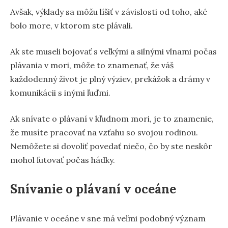
Avšak, výklady sa môžu líšiť v závislosti od toho, aké
bolo more, v ktorom ste plávali.
Ak ste museli bojovať s veľkými a silnými vlnami počas
plávania v mori, môže to znamenať, že váš
každodenný život je plný výziev, prekážok a drámy v
komunikácii s inými ľuďmi.
Ak snívate o plávaní v kľudnom mori, je to znamenie,
že musíte pracovať na vzťahu so svojou rodinou.
Nemôžete si dovoliť povedať niečo, čo by ste neskôr
mohol ľutovať počas hádky.
Snívanie o plávaní v oceáne
Plávanie v oceáne v sne má veľmi podobný význam