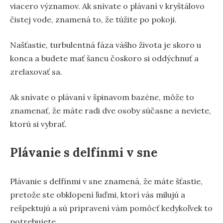
viacero významov. Ak snívate o plávaní v kryštálovo
čistej vode, znamená to, že túžite po pokoji.
Našťastie, turbulentná fáza vášho života je skoro u
konca a budete mať šancu čoskoro si oddýchnuť a
zrelaxovať sa.
Ak snívate o plávaní v špinavom bazéne, môže to
znamenať, že máte radi dve osoby súčasne a neviete,
ktorú si vybrať.
Plávanie s delfínmi v sne
Plávanie s delfínmi v sne znamená, že máte šťastie,
pretože ste obklopení ľuďmi, ktorí vás milujú a
rešpektujú a sú pripravení vám pomôcť kedykoľvek to
potrebujete.