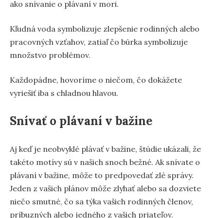
ako snívanie o plávaní v mori.
Kľudná voda symbolizuje zlepšenie rodinných alebo
pracovných vzťahov, zatiaľ čo búrka symbolizuje
množstvo problémov.
Každopádne, hovoríme o niečom, čo dokážete
vyriešiť iba s chladnou hlavou.
Snívať o plávaní v bažine
Aj keď je neobvyklé plávať v bažine, štúdie ukázali, že
takéto motívy sú v našich snoch bežné. Ak snívate o
plávaní v bažine, môže to predpovedať zlé správy.
Jeden z vašich plánov môže zlyhať alebo sa dozviete
niečo smutné, čo sa týka vašich rodinných členov,
príbuzných alebo jedného z vašich priateľov.