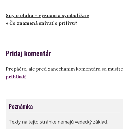
Navigácia
Sny o pluhu – význam a symbolika »
« Čo znamená snívať o prílivu?
v
článku
Pridaj komentár
Prepáčte, ale pred zanechaním komentára sa musíte
prihlásiť
.
Poznámka
Texty na tejto stránke nemajú vedecký základ.