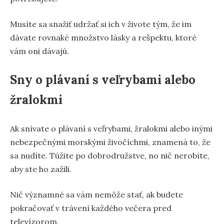
Musíte sa snažiť udržať si ich v živote tým, že im
dávate rovnaké množstvo lásky a rešpektu, ktoré
vám oni dávajú.
Sny o plávaní s veľrybami alebo
žralokmi
Ak snívate o plávaní s veľrybami, žralokmi alebo inými
nebezpečnými morskými živočíchmi, znamená to, že
sa nudíte. Túžite po dobrodružstve, no nič nerobíte,
aby ste ho zažili.
Nič významné sa vám nemôže stať, ak budete
pokračovať v trávení každého večera pred
televízorom.