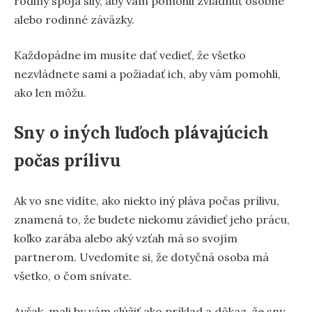
rodiny spoja sily, aby vám pomohli zvládnuť osobné
alebo rodinné záväzky.
Každopádne im musíte dať vedieť, že všetko
nezvládnete sami a požiadať ich, aby vám pomohli,
ako len môžu.
Sny o iných ľuďoch plávajúcich
počas prílivu
Ak vo sne vidíte, ako niekto iný pláva počas prílivu,
znamená to, že budete niekomu závidieť jeho prácu,
koľko zarába alebo aký vzťah má so svojím
partnerom. Uvedomíte si, že dotyčná osoba má
všetko, o čom snívate.
Avšak, mali by vám slúžiť ako príklad a dôkaz, že sny