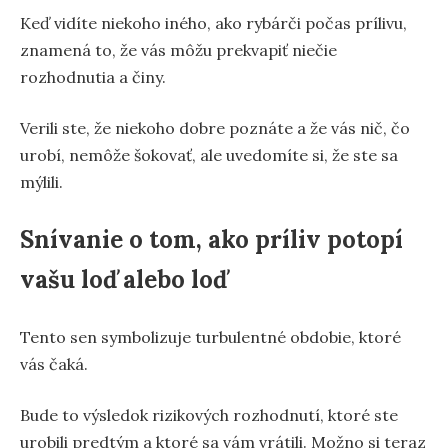
Keď vidíte niekoho iného, ako rybárči počas prílivu,
znamená to, že vás môžu prekvapiť niečie
rozhodnutia a činy.
Verili ste, že niekoho dobre poznáte a že vás nič, čo
urobí, nemôže šokovať, ale uvedomíte si, že ste sa
mýlili.
Snívanie o tom, ako príliv potopí
vašu loď alebo loď
Tento sen symbolizuje turbulentné obdobie, ktoré
vás čaká.
Bude to výsledok rizikových rozhodnutí, ktoré ste
urobili predtým a ktoré sa vám vrátili. Možno si teraz