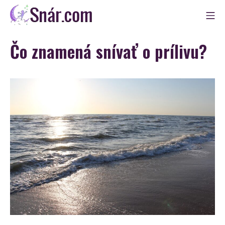
Skip
Mo
to
Snár
content
Čo znamená snívať o prílivu?