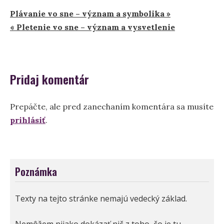
Navigácia
Plávanie vo sne – význam a symbolika »
« Pletenie vo sne – význam a vysvetlenie
v
článku
Pridaj komentár
Prepáčte, ale pred zanechaním komentára sa musíte
prihlásiť
.
Poznámka
Texty na tejto stránke nemajú vedecký základ.
Nemôžem nijako dokázať nič z toho, čo je tu