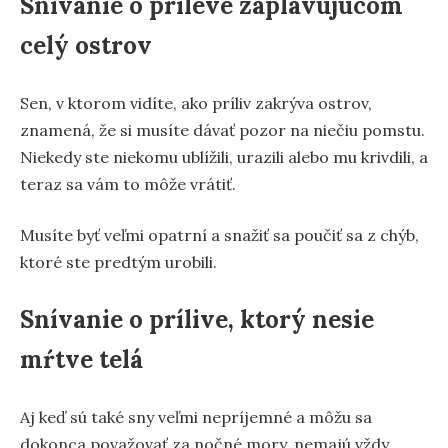
Snívanie o príleve zaplavujúcom
celý ostrov
Sen, v ktorom vidíte, ako príliv zakrýva ostrov,
znamená, že si musíte dávať pozor na niečiu pomstu.
Niekedy ste niekomu ublížili, urazili alebo mu krivdili, a
teraz sa vám to môže vrátiť.
Musíte byť veľmi opatrní a snažiť sa poučiť sa z chýb,
ktoré ste predtým urobili.
Snívanie o prílive, ktorý nesie
mŕtve telá
Aj keď sú také sny veľmi nepríjemné a môžu sa
dokonca považovať za nočné mory, nemajú vždy