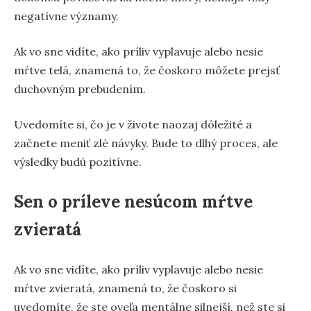
negatívne významy.
Ak vo sne vidíte, ako príliv vyplavuje alebo nesie
mŕtve telá, znamená to, že čoskoro môžete prejsť
duchovným prebudením.
Uvedomíte si, čo je v živote naozaj dôležité a
začnete meniť zlé návyky. Bude to dlhý proces, ale
výsledky budú pozitívne.
Sen o príleve nesúcom mŕtve
zvieratá
Ak vo sne vidíte, ako príliv vyplavuje alebo nesie
mŕtve zvieratá, znamená to, že čoskoro si
uvedomíte, že ste oveľa mentálne silnejší, než ste si