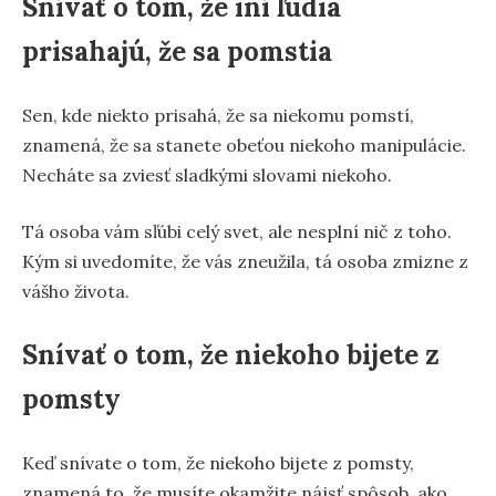
Snívať o tom, že iní ľudia
prisahajú, že sa pomstia
Sen, kde niekto prisahá, že sa niekomu pomstí,
znamená, že sa stanete obeťou niekoho manipulácie.
Necháte sa zviesť sladkými slovami niekoho.
Tá osoba vám sľúbi celý svet, ale nesplní nič z toho.
Kým si uvedomíte, že vás zneužila, tá osoba zmizne z
vášho života.
Snívať o tom, že niekoho bijete z
pomsty
Keď snívate o tom, že niekoho bijete z pomsty,
znamená to, že musíte okamžite nájsť spôsob, ako