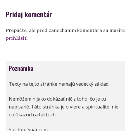
Pridaj komentár
Prepáčte, ale pred zanechaním komentára sa musíte
prihlásiť
.
Poznámka
Texty na tejto stránke nemajú vedecký základ.
Nemôžem nijako dokázať nič z toho, čo je tu
napísané. Táto stránka je o viere a spiritualite, nie
o dôkazoch a faktoch.
S úctou, Snár.com.