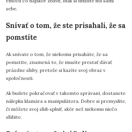
emócií čo najskôr zbaviť, inak si ublížite iba sami
sebe.
Snívať o tom, že ste prisahali, že sa
pomstíte
Ak snívate o tom, že niekomu prisaháte, že sa
pomstíte, znamená to, že musíte prestať dávať
prázdne sľuby, pretože si kazíte svoj obraz v
spoločnosti.
Ak budete pokračovať v takomto správaní, dostanete
nálepku klamára a manipulátora. Dobre si premyslite,
či môžete svoj sľub splniť, skôr než niekomu niečo
sľúbite.