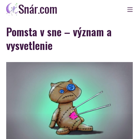
Skip
Mo
to
Snár
content
Pomsta v sne – význam a
vysvetlenie