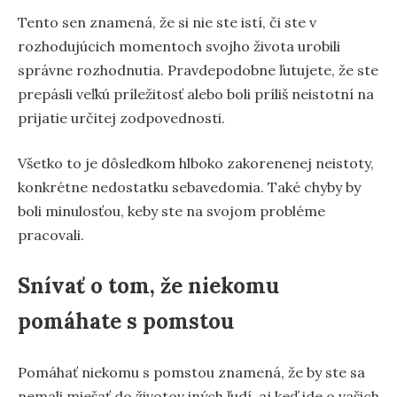
Tento sen znamená, že si nie ste istí, či ste v
rozhodujúcich momentoch svojho života urobili
správne rozhodnutia. Pravdepodobne ľutujete, že ste
prepásli veľkú príležitosť alebo boli príliš neistotní na
prijatie určitej zodpovednosti.
Všetko to je dôsledkom hlboko zakorenenej neistoty,
konkrétne nedostatku sebavedomia. Také chyby by
boli minulosťou, keby ste na svojom probléme
pracovali.
Snívať o tom, že niekomu
pomáhate s pomstou
Pomáhať niekomu s pomstou znamená, že by ste sa
nemali miešať do životov iných ľudí, aj keď ide o vašich