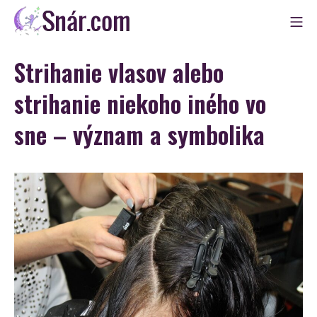
Skip
Mo
to
Snár
content
Strihanie vlasov alebo
strihanie niekoho iného vo
sne – význam a symbolika