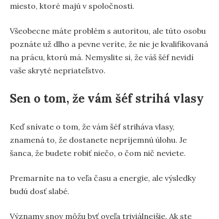
miesto, ktoré majú v spoločnosti.
Všeobecne máte problém s autoritou, ale túto osobu
poznáte už dlho a pevne veríte, že nie je kvalifikovaná
na prácu, ktorú má. Nemyslite si, že váš šéf nevidí
vaše skryté nepriateľstvo.
Sen o tom, že vám šéf strihá vlasy
Keď snívate o tom, že vám šéf striháva vlasy,
znamená to, že dostanete nepríjemnú úlohu. Je
šanca, že budete robiť niečo, o čom nič neviete.
Premarníte na to veľa času a energie, ale výsledky
budú dosť slabé.
Významy snov môžu byť oveľa triviálnejšie. Ak ste