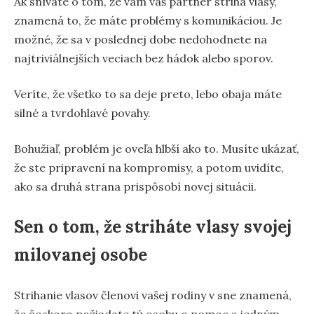
Ak snívate o tom, že vám váš partner strihá vlasy,
znamená to, že máte problémy s komunikáciou. Je
možné, že sa v poslednej dobe nedohodnete na
najtriviálnejších veciach bez hádok alebo sporov.
Veríte, že všetko to sa deje preto, lebo obaja máte
silné a tvrdohlavé povahy.
Bohužiaľ, problém je oveľa hlbší ako to. Musíte ukázať,
že ste pripravení na kompromisy, a potom uvidíte,
ako sa druhá strana prispôsobí novej situácii.
Sen o tom, že striháte vlasy svojej
milovanej osobe
Strihanie vlasov členovi vašej rodiny v sne znamená,
že čoskoro požiadate tú osobu o pomoc s jedným