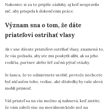
Nakoniec si za to pripíše zásluhy, aj keď nespravila
nič, aby prispela k dokončeniu práce.
Význam sna o tom, že dáte
priateľovi ostrihať vlasy
Ak v sne dávate priateľovi ostrihať vlasy, znamená to,
že vás požiada, aby ste mu poskytli alibi, ak sa jeho
rodičia, partner alebo šéf začnú pýtať otázky.
Je šanca, že to odmietnete urobiť, pretože nechcete
byť súčasťou toho, vediac, aké dôsledky by vaše slová
mohli priniesť.
Váš priateľ sa na vás možno aj nahnevá, keď zistíte,
že vám záleží viac na morálnom kóde než na