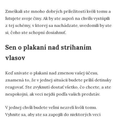
Zmeškali ste mnoho dobrých príležitostí kvôli tomu a
ľutujete svoje činy. Ak by ste aspoň na chvíľu vystúpili
z tej schémy, v ktorej sa nachádzate, uvedomili by ste
si, čoho ste schopní dosiahnuť.
Sen o plakaní nad strihaním
vlasov
Keď snívate o plakaní nad zmenou vašej účesu,
znamená to, že v jednej situácii budete príliš detinsky
reagovať. Ste zvyknutí dostať všetko, čo chcete, a ste
nespokojní, ak veci nejdú podľa vašich predstáv.
V jednej chvíli budete veľmi nezrelí kvôli tomu.
Vyhnite sa, aby ste sa zapojili do niektorých vecí