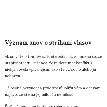
Význam snov o strihaní vlasov
Ak snívate o tom, že sa idete ostrihať, znamená to, že
utrpíte stratu. Je šanca, že budete mať konflikt s
niekým oveľa vplyvnejším ako ste vy, čo ho alebo ju
nahnevá.
Tá osoba nevynechá príležitosť ublížiť vám a dať vám
najavo, že ste na jej milosť a nemilosť.
Ďalší význam sna je, že potrebujete zmenu.