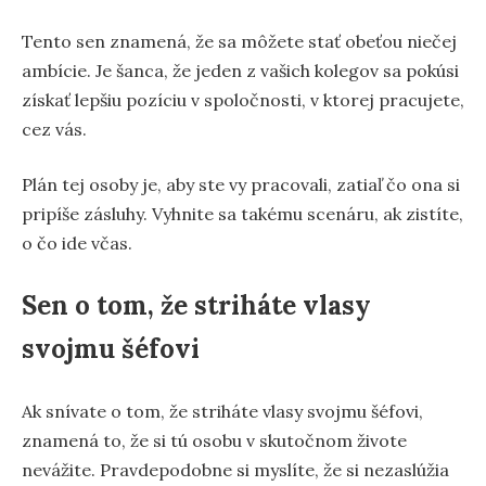
Tento sen znamená, že sa môžete stať obeťou niečej
ambície. Je šanca, že jeden z vašich kolegov sa pokúsi
získať lepšiu pozíciu v spoločnosti, v ktorej pracujete,
cez vás.
Plán tej osoby je, aby ste vy pracovali, zatiaľ čo ona si
pripíše zásluhy. Vyhnite sa takému scenáru, ak zistíte,
o čo ide včas.
Sen o tom, že striháte vlasy
svojmu šéfovi
Ak snívate o tom, že striháte vlasy svojmu šéfovi,
znamená to, že si tú osobu v skutočnom živote
nevážite. Pravdepodobne si myslíte, že si nezaslúžia