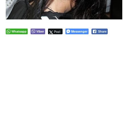
Whatsapp
Viber
Post
Messenger
Share