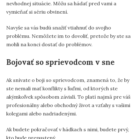
nevhodnej situácie. Môžu sa hádať pred vami a
vymieňať si sériu obvinení.
Navyše sa vás budú snažiť vtiahnuť do svojho
problému. Nemôžete im to dovoliť, pretože by ste sa
mohli na konci dostať do problémov.
Bojovať so sprievodcom v sne
Ak snívate o boji so sprievodcom, znamená to, že by
ste nemali mať konflikty s ľuďmi, od ktorých ste
akýmkoľvek spôsobom závislí. To platí najmä pre váš
profesionálny alebo obchodný život a vzťahy s vašimi
kolegami alebo nadriadenými.
Ak budete pokračovať v hádkach s nimi, budete prvý,
kto bude prepustený.