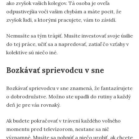
ako zvyšok vašich kolegov. Tá osoba je oveľa
odpustivejšia voči vašim chybám a máte pocit, že
zvyšok ľudí, s ktorými pracujete, vám to závidí.
Nemusíte sa tým trápiť. Musíte investovať svoje úsilie
do tej práce, učiť sa a napredovať, zatiaľ čo vzťahy v
kolektíve sú niečo iné.
Bozkávať sprievodcu v sne
Bozkávať sprievodcu v sne znamená, že fantazírujete
o dobrodružstve. Možno ste upadli do rutiny a každý
deň je pre vás rovnaký.
Ak budete pokračovať v trávení každého voľného
momentu pred televízorom, nestane sa nič
významné. Musíte sa pohnúť a niečo urobiť, ak chcete