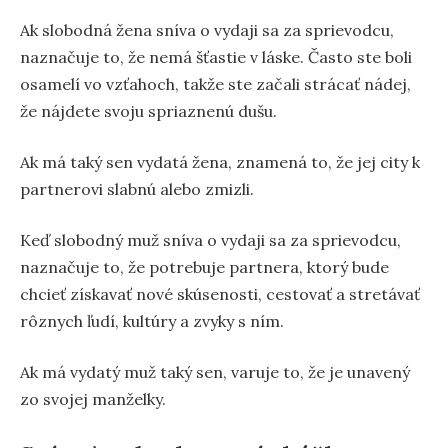
Ak slobodná žena sníva o vydaji sa za sprievodcu,
naznačuje to, že nemá šťastie v láske. Často ste boli
osamelí vo vzťahoch, takže ste začali strácať nádej,
že nájdete svoju spriaznenú dušu.
Ak má taký sen vydatá žena, znamená to, že jej city k
partnerovi slabnú alebo zmizli.
Keď slobodný muž sníva o vydaji sa za sprievodcu,
naznačuje to, že potrebuje partnera, ktorý bude
chcieť získavať nové skúsenosti, cestovať a stretávať
rôznych ľudí, kultúry a zvyky s ním.
Ak má vydatý muž taký sen, varuje to, že je unavený
zo svojej manželky.