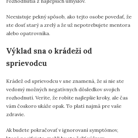
rozhodnutia z najlepších úmyslov.
Neexistuje pekný spôsob, ako tejto osobe povedať, že
ste dosť starý a zrelý a že už nepotrebujete mentora
alebo opatrovníka.
Výklad sna o krádeži od
sprievodcu
Krádež od sprievodcu v sne znamená, že si nie ste
vedomý možných negatívnych dôsledkov svojich
rozhodnutí. Veríte, že robíte najlepšie kroky, ale čas
vám čoskoro ukáže opak. To platí najmä pre vaše
zdravie.
Ak budete pokračovať v ignorovaní symptómov,