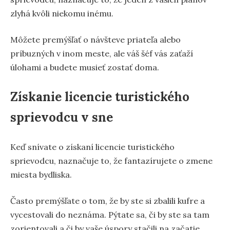
zlyhá kvôli niekomu inému.
Môžete premýšľať o návšteve priateľa alebo
príbuzných v inom meste, ale váš šéf vás zaťaží
úlohami a budete musieť zostať doma.
Získanie licencie turistického
sprievodcu v sne
Keď snívate o získaní licencie turistického
sprievodcu, naznačuje to, že fantazírujete o zmene
miesta bydliska.
Často premýšľate o tom, že by ste si zbalili kufre a
vycestovali do neznáma. Pýtate sa, či by ste sa tam
zorientovali a či by vaše úspory stačili na začatie