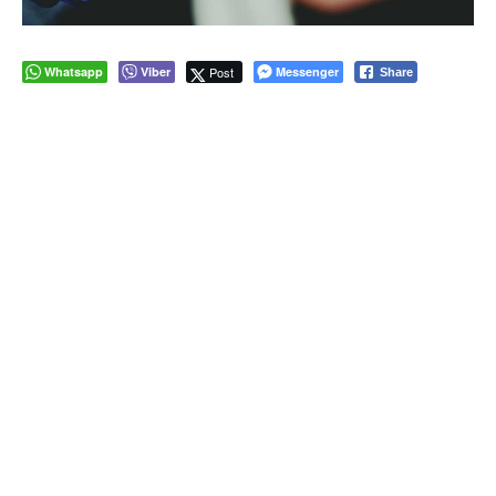
Whatsapp
Viber
Post
Messenger
Share