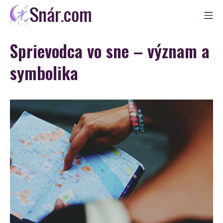
Skip
Mo
to
Snár
content
Sprievodca vo sne – význam a
symbolika