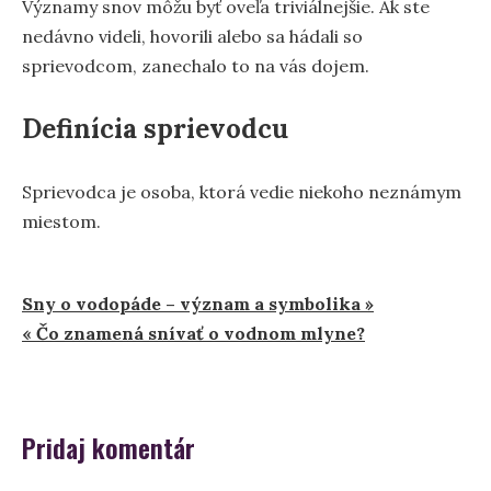
Významy snov môžu byť oveľa triviálnejšie. Ak ste
nedávno videli, hovorili alebo sa hádali so
sprievodcom, zanechalo to na vás dojem.
Definícia sprievodcu
Sprievodca je osoba, ktorá vedie niekoho neznámym
miestom.
Navigácia
Sny o vodopáde – význam a symbolika »
« Čo znamená snívať o vodnom mlyne?
v
článku
Pridaj komentár