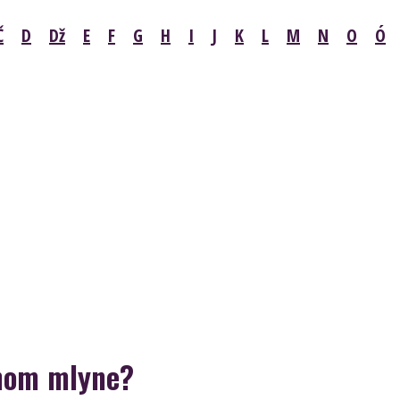
Č
D
Dž
E
F
G
H
I
J
K
L
M
N
O
Ó
nom mlyne?