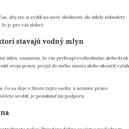
, aby ste si zvykli na nové okolnosti, ale nikdy nebudete
 že je pre vás dobré.
ktorí stavajú vodný mlyn
dný mlyn, znamená, že vás prekvapí rozhodnutie alebo krok
ušiť svoju prácu, prejsť do iného mesta alebo ukončiť vzťah
, čo sa deje v živote tejto osoby, a nemáte právo
ôžete urobiť, je ponúknuť im podporu.
yna