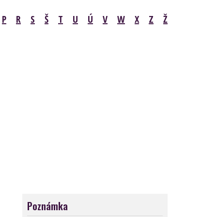
P
R
S
Š
T
U
Ú
V
W
X
Z
Ž
Poznámka