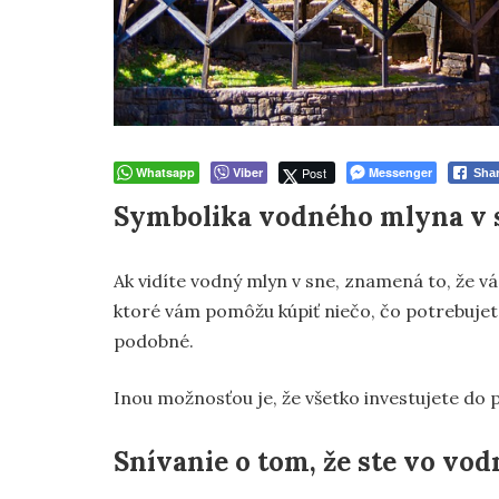
Whatsapp
Viber
Post
Messenger
Sha
Symbolika vodného mlyna v 
Ak vidíte vodný mlyn v sne, znamená to, že v
ktoré vám pomôžu kúpiť niečo, čo potrebujet
podobné.
Inou možnosťou je, že všetko investujete do 
Snívanie o tom, že ste vo v