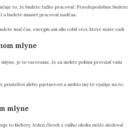
načuje to, že budete ťažko pracovať. Pravdepodobne budete
 a budete musieť pracovať nadčas.
udete mať čas, energiu ani silu robiť veci, ktoré máte radi.
dnom mlyne
mlyne, je to varovanie, že sa niekto pokúsi prevziať vašu
priateľovi alebo partnerovi a niekto iný to využije na to,
om mlyne
uje to klebety. Jeden človek z vášho okolia môže sledovať