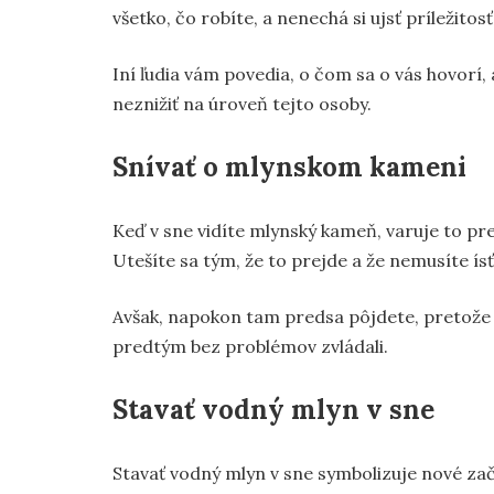
všetko, čo robíte, a nenechá si ujsť príležit
Iní ľudia vám povedia, o čom sa o vás hovorí,
neznižiť na úroveň tejto osoby.
Snívať o mlynskom kameni
Keď v sne vidíte mlynský kameň, varuje to pre
Utešíte sa tým, že to prejde a že nemusíte ísť
Avšak, napokon tam predsa pôjdete, pretože 
predtým bez problémov zvládali.
Stavať vodný mlyn v sne
Stavať vodný mlyn v sne symbolizuje nové za