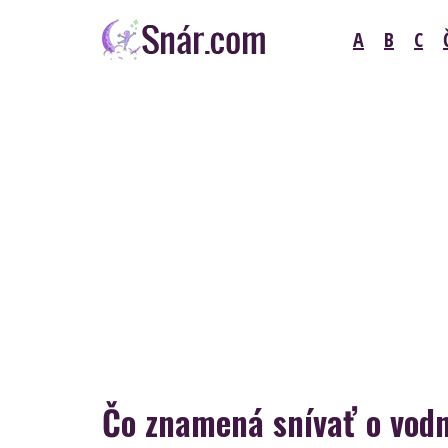
Skip
A
B
C
to
content
Snár
Čo znamená snívať o vod