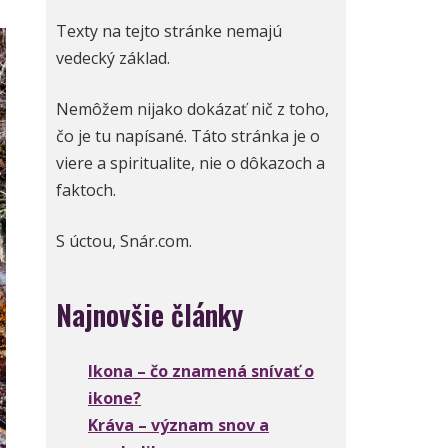
Texty na tejto stránke nemajú
vedecký základ.
Nemôžem nijako dokázať nič z toho,
čo je tu napísané. Táto stránka je o
viere a spiritualite, nie o dôkazoch a
faktoch.
S úctou, Snár.com.
Najnovšie články
Ikona – čo znamená snívať o
ikone?
Kráva – význam snov a