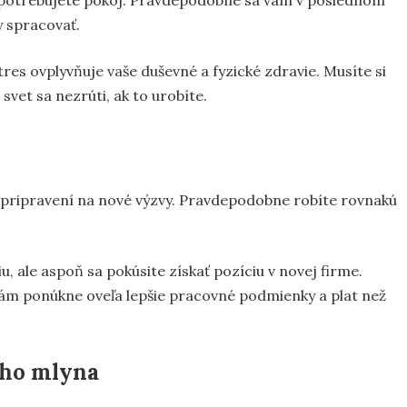
 potrebujete pokoj. Pravdepodobne sa vám v poslednom
y spracovať.
tres ovplyvňuje vaše duševné a fyzické zdravie. Musíte si
 svet sa nezrúti, ak to urobíte.
 pripravení na nové výzvy. Pravdepodobne robíte rovnakú
 ale aspoň sa pokúsite získať pozíciu v novej firme.
 vám ponúkne oveľa lepšie pracovné podmienky a plat než
ého mlyna