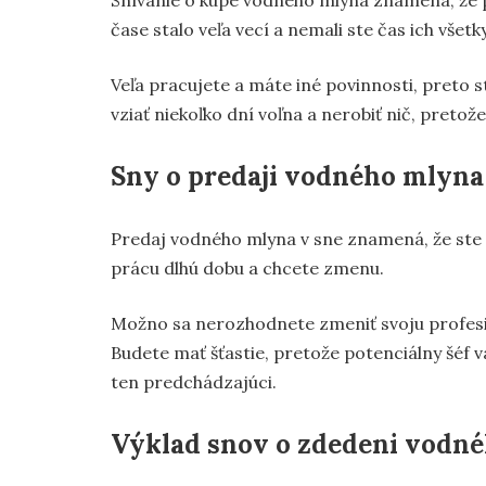
Snívanie o kúpe vodného mlyna znamená, že
čase stalo veľa vecí a nemali ste čas ich všetk
Veľa pracujete a máte iné povinnosti, preto s
vziať niekoľko dní voľna a nerobiť nič, pretože
Sny o predaji vodného mlyna
Predaj vodného mlyna v sne znamená, že ste
prácu dlhú dobu a chcete zmenu.
Možno sa nerozhodnete zmeniť svoju profesiu,
Budete mať šťastie, pretože potenciálny šéf
ten predchádzajúci.
Výklad snov o zdedeni vodn