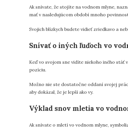
Ak snívate, že stojíte na vodnom mlyne, naz
mať v nasledujúcom období mnoho povinností
Svojich blízkych budete vidieť zriedkavo a neb
Snívať o iných ľuďoch vo vo
Keď vo svojom sne vidíte niekoho iného stáť v 
pozíciu.
Možno nie ste dostatočne oddaní svojej práci, 
aby dokázal, že je lepší ako vy.
Výklad snov mletia vo vodn
Ak snívate o mletí vo vodnom mlyne, symboliz