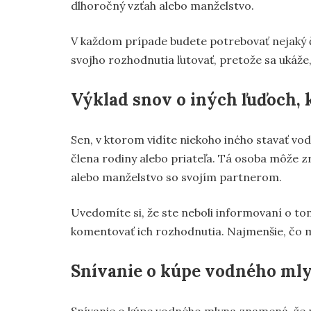
dlhoročný vzťah alebo manželstvo.
V každom prípade budete potrebovať nejaký čas
svojho rozhodnutia ľutovať, pretože sa ukáže,
Výklad snov o iných ľuďoch, 
Sen, v ktorom vidíte niekoho iného stavať vo
člena rodiny alebo priateľa. Tá osoba môže zr
alebo manželstvo so svojím partnerom.
Uvedomíte si, že ste neboli informovaní o tom
komentovať ich rozhodnutia. Najmenšie, čo m
Snívanie o kúpe vodného ml