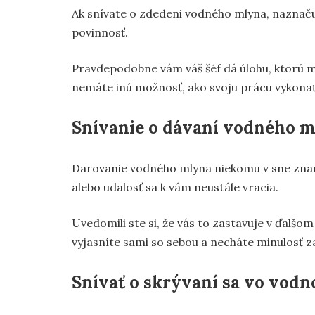
Ak snívate o zdedeni vodného mlyna, naznaču
povinnosť.
Pravdepodobne vám váš šéf dá úlohu, ktorú ma
nemáte inú možnosť, ako svoju prácu vykonať
Snívanie o dávaní vodného m
Darovanie vodného mlyna niekomu v sne zname
alebo udalosť sa k vám neustále vracia.
Uvedomili ste si, že vás to zastavuje v ďalšom
vyjasníte sami so sebou a necháte minulosť z
Snívať o skrývaní sa vo vod