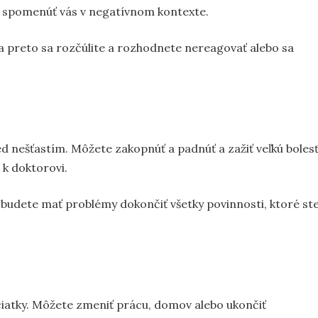
osť spomenúť vás v negatívnom kontexte.
 a preto sa rozčúlite a rozhodnete nereagovať alebo sa
d nešťastím. Môžete zakopnúť a padnúť a zažiť veľkú bolesť
 k doktorovi.
budete mať problémy dokončiť všetky povinnosti, ktoré st
čiatky. Môžete zmeniť prácu, domov alebo ukončiť