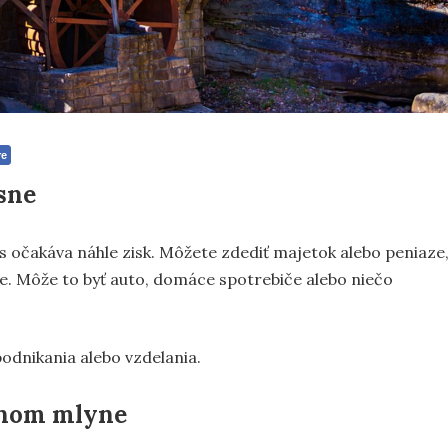
re
sne
ás očakáva náhle zisk. Môžete zdediť majetok alebo peniaze
e. Môže to byť auto, domáce spotrebiče alebo niečo
podnikania alebo vzdelania.
odnom mlyne