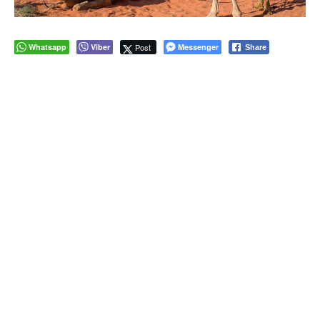
Whatsapp
Viber
Post
Messenger
Share