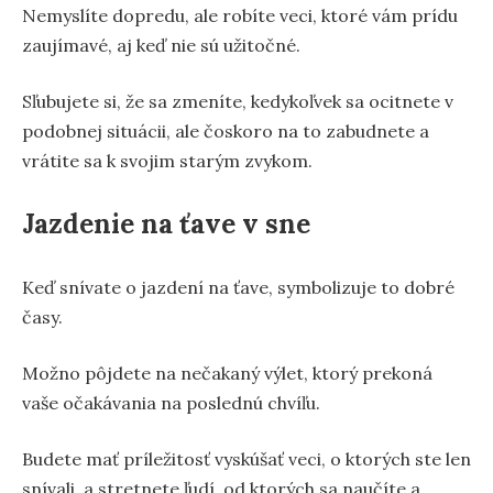
Nemyslíte dopredu, ale robíte veci, ktoré vám prídu
zaujímavé, aj keď nie sú užitočné.
Sľubujete si, že sa zmeníte, kedykoľvek sa ocitnete v
podobnej situácii, ale čoskoro na to zabudnete a
vrátite sa k svojim starým zvykom.
Jazdenie na ťave v sne
Keď snívate o jazdení na ťave, symbolizuje to dobré
časy.
Možno pôjdete na nečakaný výlet, ktorý prekoná
vaše očakávania na poslednú chvíľu.
Budete mať príležitosť vyskúšať veci, o ktorých ste len
snívali, a stretnete ľudí, od ktorých sa naučíte a