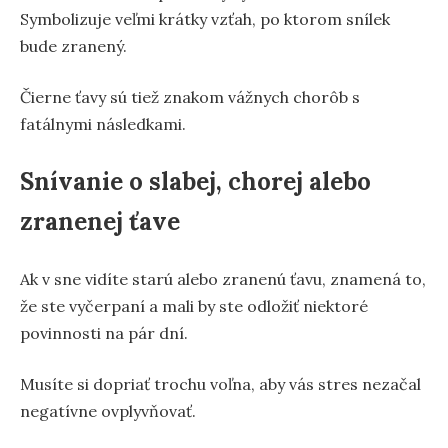
Symbolizuje veľmi krátky vzťah, po ktorom snílek
bude zranený.
Čierne ťavy sú tiež znakom vážnych chorôb s
fatálnymi následkami.
Snívanie o slabej, chorej alebo
zranenej ťave
Ak v sne vidíte starú alebo zranenú ťavu, znamená to,
že ste vyčerpaní a mali by ste odložiť niektoré
povinnosti na pár dní.
Musíte si dopriať trochu voľna, aby vás stres nezačal
negatívne ovplyvňovať.