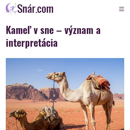
Skip
Mo
to
Snár
content
Kameľ v sne – význam a
interpretácia