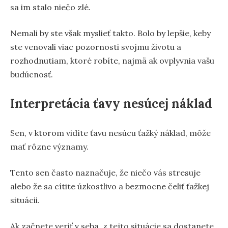
sa im stalo niečo zlé.
Nemali by ste však myslieť takto. Bolo by lepšie, keby
ste venovali viac pozornosti svojmu životu a
rozhodnutiam, ktoré robíte, najmä ak ovplyvnia vašu
budúcnosť.
Interpretácia ťavy nesúcej náklad
Sen, v ktorom vidíte ťavu nesúcu ťažký náklad, môže
mať rôzne významy.
Tento sen často naznačuje, že niečo vás stresuje
alebo že sa cítite úzkostlivo a bezmocne čeliť ťažkej
situácii.
Ak začnete veriť v seba, z tejto situácie sa dostanete