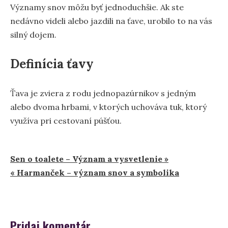
Významy snov môžu byť jednoduchšie. Ak ste
nedávno videli alebo jazdili na ťave, urobilo to na vás
silný dojem.
Definícia ťavy
Ťava je zviera z rodu jednopazúrnikov s jedným
alebo dvoma hrbami, v ktorých uchováva tuk, ktorý
využíva pri cestovaní púšťou.
Navigácia
Sen o toalete – Význam a vysvetlenie »
« Harmanček – význam snov a symbolika
v
článku
Pridaj komentár