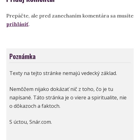
Prepáčte, ale pred zanechaním komentára sa musíte
prihlásiť
.
Poznámka
Texty na tejto stránke nemajú vedecký základ.
Nemôžem nijako dokázať nič z toho, čo je tu
napísané. Táto stránka je o viere a spiritualite, nie
o dôkazoch a faktoch.
S úctou, Snár.com.