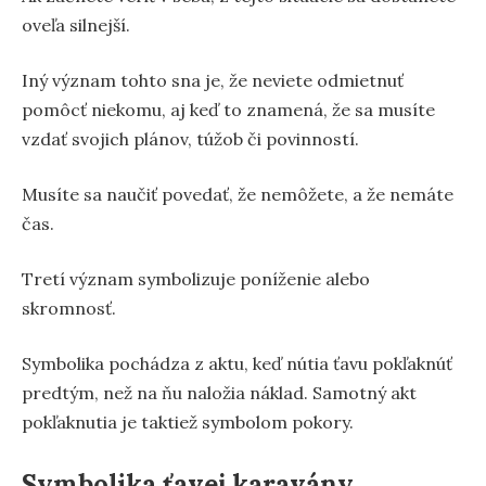
oveľa silnejší.
Iný význam tohto sna je, že neviete odmietnuť
pomôcť niekomu, aj keď to znamená, že sa musíte
vzdať svojich plánov, túžob či povinností.
Musíte sa naučiť povedať, že nemôžete, a že nemáte
čas.
Tretí význam symbolizuje poníženie alebo
skromnosť.
Symbolika pochádza z aktu, keď nútia ťavu pokľaknúť
predtým, než na ňu naložia náklad. Samotný akt
pokľaknutia je taktiež symbolom pokory.
Symbolika ťavej karavány