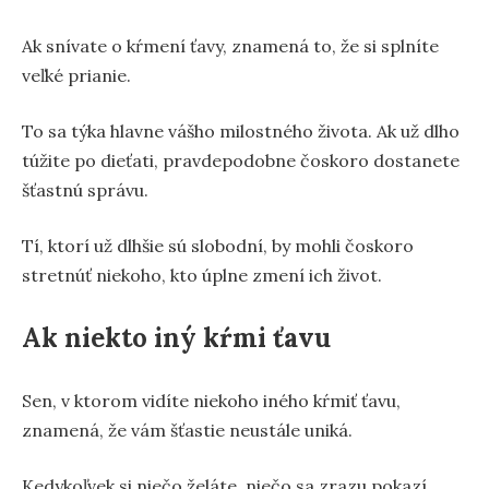
Ak snívate o kŕmení ťavy, znamená to, že si splníte
veľké prianie.
To sa týka hlavne vášho milostného života. Ak už dlho
túžite po dieťati, pravdepodobne čoskoro dostanete
šťastnú správu.
Tí, ktorí už dlhšie sú slobodní, by mohli čoskoro
stretnúť niekoho, kto úplne zmení ich život.
Ak niekto iný kŕmi ťavu
Sen, v ktorom vidíte niekoho iného kŕmiť ťavu,
znamená, že vám šťastie neustále uniká.
Kedykoľvek si niečo želáte, niečo sa zrazu pokazí.