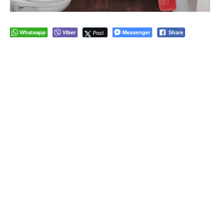
Whatsapp
Viber
Post
Messenger
Share