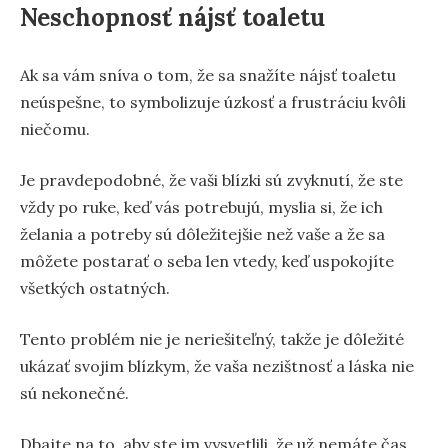
Neschopnosť nájsť toaletu
Ak sa vám sníva o tom, že sa snažíte nájsť toaletu
neúspešne, to symbolizuje úzkosť a frustráciu kvôli
niečomu.
Je pravdepodobné, že vaši blízki sú zvyknutí, že ste
vždy po ruke, keď vás potrebujú, myslia si, že ich
želania a potreby sú dôležitejšie než vaše a že sa
môžete postarať o seba len vtedy, keď uspokojíte
všetkých ostatných.
Tento problém nie je neriešiteľný, takže je dôležité
ukázať svojim blízkym, že vaša nezištnosť a láska nie
sú nekonečné.
Dbajte na to, aby ste im vysvetlili, že už nemáte čas