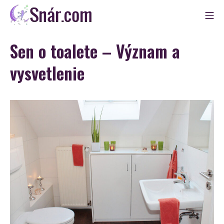
Skip
Mo
to
Snár
content
Sen o toalete – Význam a
vysvetlenie