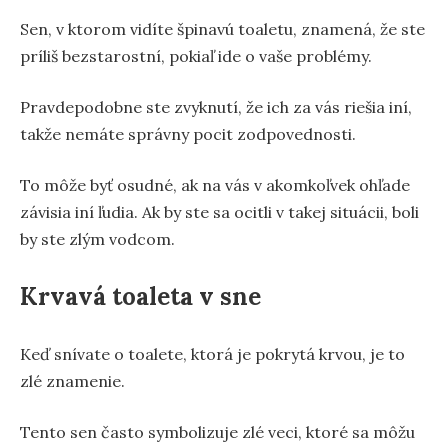
Sen, v ktorom vidíte špinavú toaletu, znamená, že ste
príliš bezstarostní, pokiaľ ide o vaše problémy.
Pravdepodobne ste zvyknutí, že ich za vás riešia iní,
takže nemáte správny pocit zodpovednosti.
To môže byť osudné, ak na vás v akomkoľvek ohľade
závisia iní ľudia. Ak by ste sa ocitli v takej situácii, boli
by ste zlým vodcom.
Krvavá toaleta v sne
Keď snívate o toalete, ktorá je pokrytá krvou, je to
zlé znamenie.
Tento sen často symbolizuje zlé veci, ktoré sa môžu