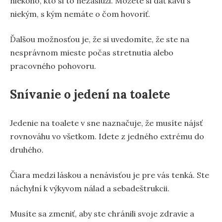
niekoho, kto si to nezaslúži. Môžete si dať kávu s
niekým, s kým nemáte o čom hovoriť.
Ďalšou možnosťou je, že si uvedomíte, že ste na
nesprávnom mieste počas stretnutia alebo
pracovného pohovoru.
Snívanie o jedení na toalete
Jedenie na toalete v sne naznačuje, že musíte nájsť
rovnováhu vo všetkom. Idete z jedného extrému do
druhého.
Čiara medzi láskou a nenávisťou je pre vás tenká. Ste
náchylní k výkyvom nálad a sebadeštrukcii.
Musíte sa zmeniť, aby ste chránili svoje zdravie a